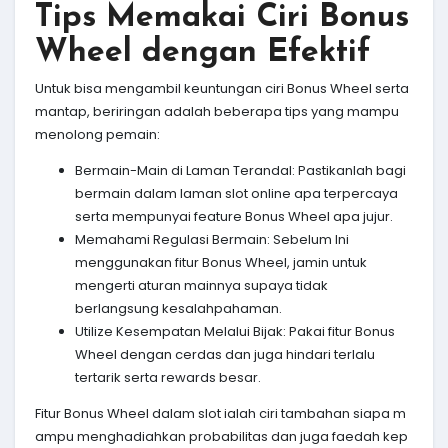
Tips Memakai Ciri Bonus
Wheel dengan Efektif
Untuk bisa mengambil keuntungan ciri Bonus Wheel serta
mantap, beriringan adalah beberapa tips yang mampu
menolong pemain:
Bermain-Main di Laman Terandal: Pastikanlah bagi
bermain dalam laman slot online apa terpercaya
serta mempunyai feature Bonus Wheel apa jujur.
Memahami Regulasi Bermain: Sebelum Ini
menggunakan fitur Bonus Wheel, jamin untuk
mengerti aturan mainnya supaya tidak
berlangsung kesalahpahaman.
Utilize Kesempatan Melalui Bijak: Pakai fitur Bonus
Wheel dengan cerdas dan juga hindari terlalu
tertarik serta rewards besar.
Fitur Bonus Wheel dalam slot ialah ciri tambahan siapa m
ampu menghadiahkan probabilitas dan juga faedah kep