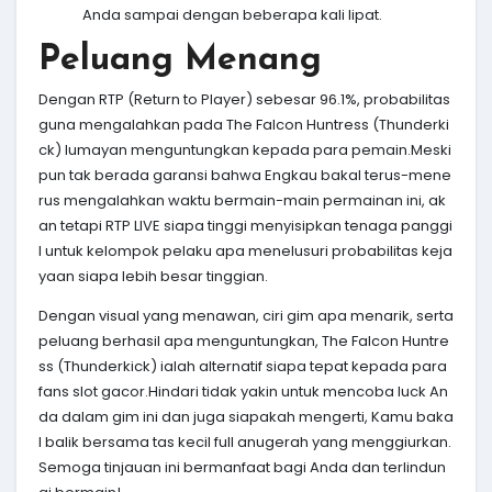
Anda sampai dengan beberapa kali lipat.
Peluang Menang
Dengan RTP (Return to Player) sebesar 96.1%, probabilitas
guna mengalahkan pada The Falcon Huntress (Thunderki
ck) lumayan menguntungkan kepada para pemain.Meski
pun tak berada garansi bahwa Engkau bakal terus-mene
rus mengalahkan waktu bermain-main permainan ini, ak
an tetapi RTP LIVE siapa tinggi menyisipkan tenaga panggi
l untuk kelompok pelaku apa menelusuri probabilitas keja
yaan siapa lebih besar tinggian.
Dengan visual yang menawan, ciri gim apa menarik, serta
peluang berhasil apa menguntungkan, The Falcon Huntre
ss (Thunderkick) ialah alternatif siapa tepat kepada para
fans slot gacor.Hindari tidak yakin untuk mencoba luck An
da dalam gim ini dan juga siapakah mengerti, Kamu baka
l balik bersama tas kecil full anugerah yang menggiurkan.
Semoga tinjauan ini bermanfaat bagi Anda dan terlindun