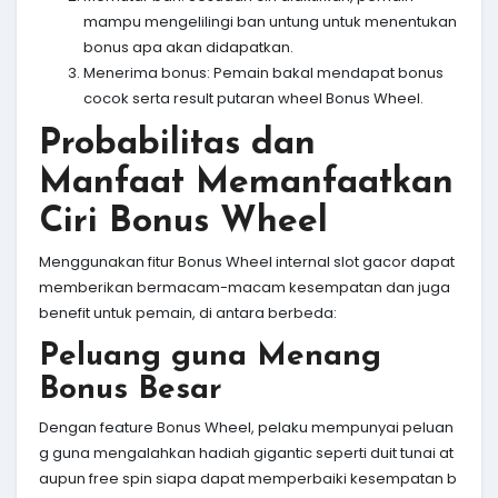
mampu mengelilingi ban untung untuk menentukan
bonus apa akan didapatkan.
Menerima bonus: Pemain bakal mendapat bonus
cocok serta result putaran wheel Bonus Wheel.
Probabilitas dan
Manfaat Memanfaatkan
Ciri Bonus Wheel
Menggunakan fitur Bonus Wheel internal slot gacor dapat
memberikan bermacam-macam kesempatan dan juga
benefit untuk pemain, di antara berbeda:
Peluang guna Menang
Bonus Besar
Dengan feature Bonus Wheel, pelaku mempunyai peluan
g guna mengalahkan hadiah gigantic seperti duit tunai at
aupun free spin siapa dapat memperbaiki kesempatan b