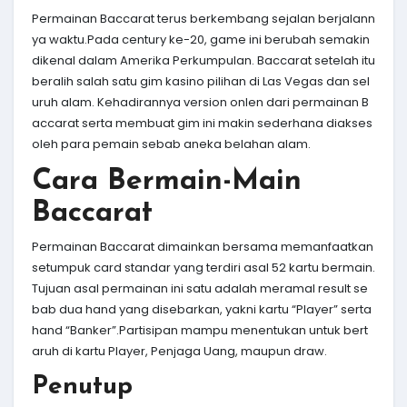
Permainan Baccarat terus berkembang sejalan berjalann
ya waktu.Pada century ke-20, game ini berubah semakin
dikenal dalam Amerika Perkumpulan. Baccarat setelah itu
beralih salah satu gim kasino pilihan di Las Vegas dan sel
uruh alam. Kehadirannya version onlen dari permainan B
accarat serta membuat gim ini makin sederhana diakses
oleh para pemain sebab aneka belahan alam.
Cara Bermain-Main
Baccarat
Permainan Baccarat dimainkan bersama memanfaatkan
setumpuk card standar yang terdiri asal 52 kartu bermain.
Tujuan asal permainan ini satu adalah meramal result se
bab dua hand yang disebarkan, yakni kartu “Player” serta
hand “Banker”.Partisipan mampu menentukan untuk bert
aruh di kartu Player, Penjaga Uang, maupun draw.
Penutup