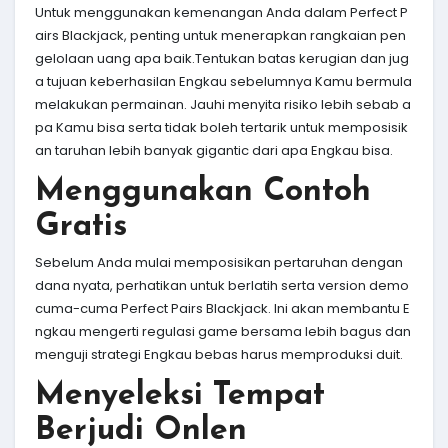
Untuk menggunakan kemenangan Anda dalam Perfect P
airs Blackjack, penting untuk menerapkan rangkaian pen
gelolaan uang apa baik.Tentukan batas kerugian dan jug
a tujuan keberhasilan Engkau sebelumnya Kamu bermula
melakukan permainan. Jauhi menyita risiko lebih sebab a
pa Kamu bisa serta tidak boleh tertarik untuk memposisik
an taruhan lebih banyak gigantic dari apa Engkau bisa.
Menggunakan Contoh
Gratis
Sebelum Anda mulai memposisikan pertaruhan dengan
dana nyata, perhatikan untuk berlatih serta version demo
cuma-cuma Perfect Pairs Blackjack. Ini akan membantu E
ngkau mengerti regulasi game bersama lebih bagus dan
menguji strategi Engkau bebas harus memproduksi duit.
Menyeleksi Tempat
Berjudi Onlen