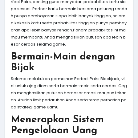
rfect Pairs, penting guna menyadari probabilitas kartu sia
pa sesuai. Partner kartu bermain bersama peluang renda
h punya pembayaran siapa lebih banyak tinggian, selam
a kekasih kartu serta probabilitas tinggian punya pembay
aran apa lebih banyak rendah.Paham probabilitas ini ma
mpu membantu Anda menghasilkan putusan apa lebih b
esar cerdas selama game.
Bermain-Main dengan
Bijak
Selama melakukan permainan Perfect Pairs Blackjack, vit
al untuk ajeg diam serta bermain-main serta cerdas. Ceg
ah menghasilkan putusan berdasar emosi maupun tekan
an. Aturlah limit pertaruhan Anda serta tetap perhatian pa
da strategi game Kamu.
Menerapkan Sistem
Pengelolaan Uang