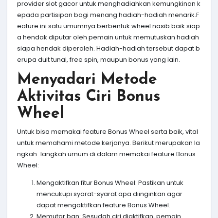
provider slot gacor untuk menghadiahkan kemungkinan k
epada partisipan bagi menang hadiah-hadiah menarik.F
eature ini satu umumnya berbentuk wheel nasib baik siap
a hendak diputar oleh pemain untuk memutuskan hadiah
siapa hendak diperoleh. Hadiah-hadiah tersebut dapat b
erupa duit tunai, free spin, maupun bonus yang lain.
Menyadari Metode
Aktivitas Ciri Bonus
Wheel
Untuk bisa memakai feature Bonus Wheel serta baik, vital
untuk memahami metode kerjanya. Berikut merupakan la
ngkah-langkah umum di dalam memakai feature Bonus
Wheel:
Mengaktifkan fitur Bonus Wheel: Pastikan untuk
mencukupi syarat-syarat apa diinginkan agar
dapat mengaktifkan feature Bonus Wheel.
Memutar ban: Sesudah ciri diaktifkan, pemain