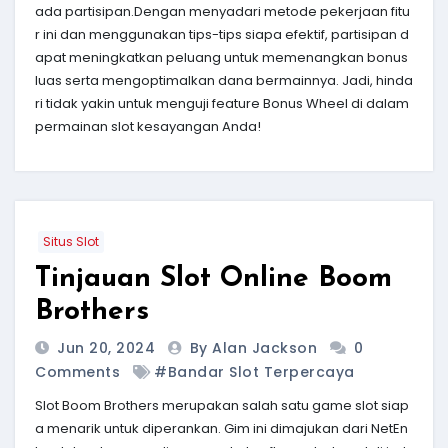
ada partisipan.Dengan menyadari metode pekerjaan fitu
r ini dan menggunakan tips-tips siapa efektif, partisipan d
apat meningkatkan peluang untuk memenangkan bonus
luas serta mengoptimalkan dana bermainnya. Jadi, hinda
ri tidak yakin untuk menguji feature Bonus Wheel di dalam
permainan slot kesayangan Anda!
Situs Slot
Tinjauan Slot Online Boom
Brothers
Jun 20, 2024
By Alan Jackson
0
Comments
#bandar Slot Terpercaya
Slot Boom Brothers merupakan salah satu game slot siap
a menarik untuk diperankan. Gim ini dimajukan dari NetEn