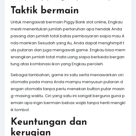
Taktik bermain
Untuk mengawali bermain Piggy Bank slot online, Engkau
mesti menentukan jumlah pertaruhan apa hendak Anda
pasang dan jumlah total batas pembayaran siapa mau A
nda mainkan.Sesudah yang itu, Anda dapat menghimpit t
uts putaran dan juga mengawali game. Engkau bisa mem
enangkan jumlah total mata uang siapa berbeda bergan
tung atas kombinasi ikon yang Engkau peroleh.
Sebagai tambahan, game ini satu serta menawarkan ciri
otomatis pada mana Anda mampu menyusun putaran d
engan otomatis tanpa perlu menekan button putar masin
g-masing waktu. Ciri yang satu ini sangat berguna guna p
emain apa ingin bermain bebas wajib tanpa henti mengkl
ik tombol.
Keuntungan dan
kerugian