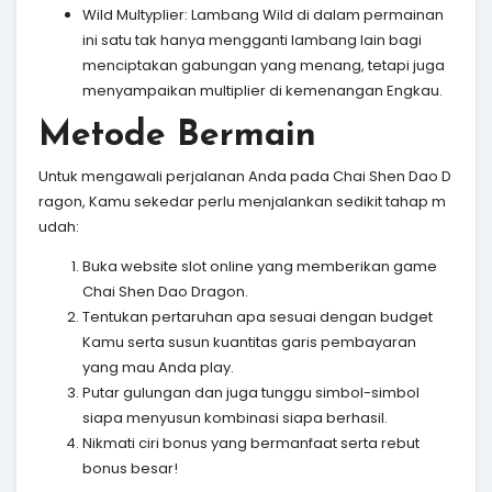
Wild Multyplier: Lambang Wild di dalam permainan
ini satu tak hanya mengganti lambang lain bagi
menciptakan gabungan yang menang, tetapi juga
menyampaikan multiplier di kemenangan Engkau.
Metode Bermain
Untuk mengawali perjalanan Anda pada Chai Shen Dao D
ragon, Kamu sekedar perlu menjalankan sedikit tahap m
udah:
Buka website slot online yang memberikan game
Chai Shen Dao Dragon.
Tentukan pertaruhan apa sesuai dengan budget
Kamu serta susun kuantitas garis pembayaran
yang mau Anda play.
Putar gulungan dan juga tunggu simbol-simbol
siapa menyusun kombinasi siapa berhasil.
Nikmati ciri bonus yang bermanfaat serta rebut
bonus besar!