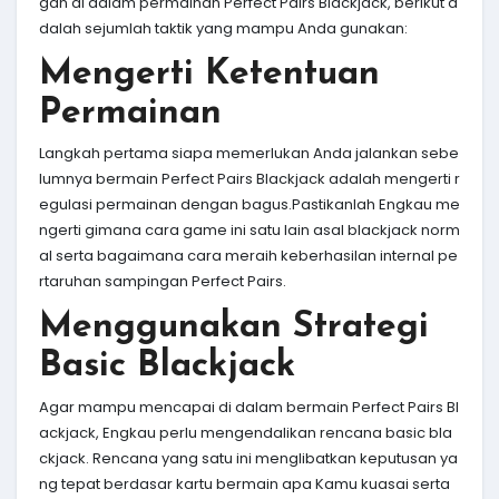
gan di dalam permainan Perfect Pairs Blackjack, berikut a
dalah sejumlah taktik yang mampu Anda gunakan:
Mengerti Ketentuan
Permainan
Langkah pertama siapa memerlukan Anda jalankan sebe
lumnya bermain Perfect Pairs Blackjack adalah mengerti r
egulasi permainan dengan bagus.Pastikanlah Engkau me
ngerti gimana cara game ini satu lain asal blackjack norm
al serta bagaimana cara meraih keberhasilan internal pe
rtaruhan sampingan Perfect Pairs.
Menggunakan Strategi
Basic Blackjack
Agar mampu mencapai di dalam bermain Perfect Pairs Bl
ackjack, Engkau perlu mengendalikan rencana basic bla
ckjack. Rencana yang satu ini menglibatkan keputusan ya
ng tepat berdasar kartu bermain apa Kamu kuasai serta