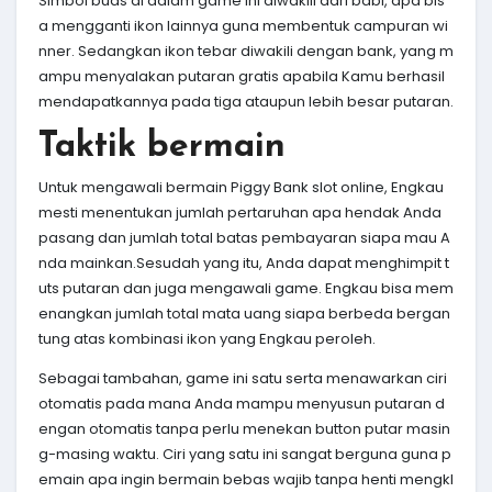
Simbol buas di dalam game ini diwakili dari babi, apa bis
a mengganti ikon lainnya guna membentuk campuran wi
nner. Sedangkan ikon tebar diwakili dengan bank, yang m
ampu menyalakan putaran gratis apabila Kamu berhasil
mendapatkannya pada tiga ataupun lebih besar putaran.
Taktik bermain
Untuk mengawali bermain Piggy Bank slot online, Engkau
mesti menentukan jumlah pertaruhan apa hendak Anda
pasang dan jumlah total batas pembayaran siapa mau A
nda mainkan.Sesudah yang itu, Anda dapat menghimpit t
uts putaran dan juga mengawali game. Engkau bisa mem
enangkan jumlah total mata uang siapa berbeda bergan
tung atas kombinasi ikon yang Engkau peroleh.
Sebagai tambahan, game ini satu serta menawarkan ciri
otomatis pada mana Anda mampu menyusun putaran d
engan otomatis tanpa perlu menekan button putar masin
g-masing waktu. Ciri yang satu ini sangat berguna guna p
emain apa ingin bermain bebas wajib tanpa henti mengkl