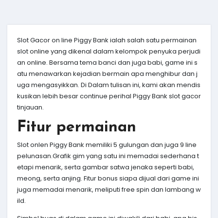
Slot Gacor on line Piggy Bank ialah salah satu permainan
slot online yang dikenal dalam kelompok penyuka perjudi
an online. Bersama tema banci dan juga babi, game ini s
atu menawarkan kejadian bermain apa menghibur dan j
uga mengasyikkan. Di Dalam tulisan ini, kami akan mendis
kusikan lebih besar continue perihal Piggy Bank slot gacor
tinjauan.
Fitur permainan
Slot onlen Piggy Bank memiliki 5 gulungan dan juga 9 line
pelunasan.Grafik gim yang satu ini memadai sederhana t
etapi menarik, serta gambar satwa jenaka seperti babi,
meong, serta anjing. Fitur bonus siapa dijual dari game ini
juga memadai menarik, meliputi free spin dan lambang w
ild.