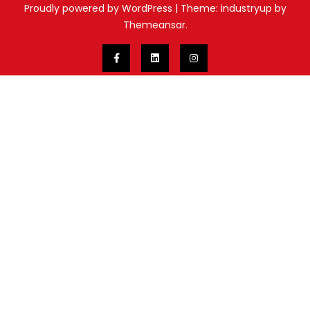
Proudly powered by WordPress
|
Theme: industryup by
Themeansar
.