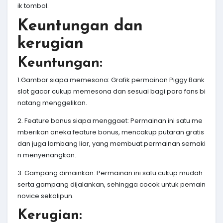
ik tombol.
Keuntungan dan
kerugian
Keuntungan:
1.Gambar siapa memesona: Grafik permainan Piggy Bank
slot gacor cukup memesona dan sesuai bagi para fans bi
natang menggelikan.
2. Feature bonus siapa menggaet: Permainan ini satu me
mberikan aneka feature bonus, mencakup putaran gratis
dan juga lambang liar, yang membuat permainan semaki
n menyenangkan.
3. Gampang dimainkan: Permainan ini satu cukup mudah
serta gampang dijalankan, sehingga cocok untuk pemain
novice sekalipun.
Kerugian: