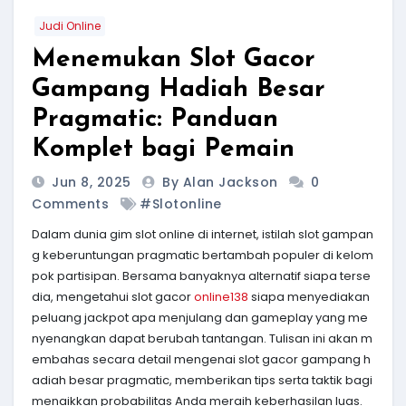
Judi Online
Menemukan Slot Gacor
Gampang Hadiah Besar
Pragmatic: Panduan
Komplet bagi Pemain
Jun 8, 2025
By Alan Jackson
0
Comments
#slotonline
Dalam dunia gim slot online di internet, istilah slot gampan
g keberuntungan pragmatic bertambah populer di kelom
pok partisipan. Bersama banyaknya alternatif siapa terse
dia, mengetahui slot gacor
online138
siapa menyediakan
peluang jackpot apa menjulang dan gameplay yang me
nyenangkan dapat berubah tantangan. Tulisan ini akan m
embahas secara detail mengenai slot gacor gampang h
adiah besar pragmatic, memberikan tips serta taktik bagi
menaikkan probabilitas Anda meraih keberhasilan luas.