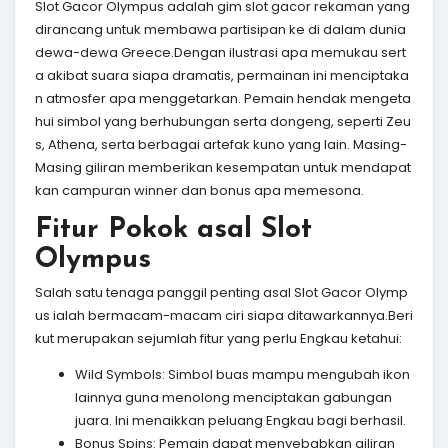
Slot Gacor Olympus adalah gim slot gacor rekaman yang
dirancang untuk membawa partisipan ke di dalam dunia
dewa-dewa Greece.Dengan ilustrasi apa memukau sert
a akibat suara siapa dramatis, permainan ini menciptaka
n atmosfer apa menggetarkan. Pemain hendak mengeta
hui simbol yang berhubungan serta dongeng, seperti Zeu
s, Athena, serta berbagai artefak kuno yang lain. Masing-
Masing giliran memberikan kesempatan untuk mendapat
kan campuran winner dan bonus apa memesona.
Fitur Pokok asal Slot
Olympus
Salah satu tenaga panggil penting asal Slot Gacor Olymp
us ialah bermacam-macam ciri siapa ditawarkannya.Beri
kut merupakan sejumlah fitur yang perlu Engkau ketahui:
Wild Symbols: Simbol buas mampu mengubah ikon
lainnya guna menolong menciptakan gabungan
juara. Ini menaikkan peluang Engkau bagi berhasil.
Bonus Spins: Pemain dapat menyebabkan giliran