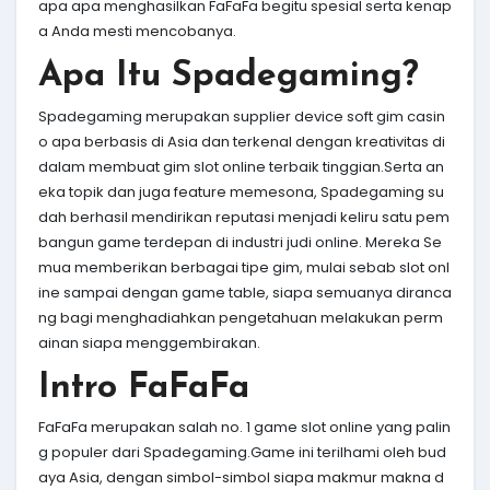
apa apa menghasilkan FaFaFa begitu spesial serta kenap
a Anda mesti mencobanya.
Apa Itu Spadegaming?
Spadegaming merupakan supplier device soft gim casin
o apa berbasis di Asia dan terkenal dengan kreativitas di
dalam membuat gim slot online terbaik tinggian.Serta an
eka topik dan juga feature memesona, Spadegaming su
dah berhasil mendirikan reputasi menjadi keliru satu pem
bangun game terdepan di industri judi online. Mereka Se
mua memberikan berbagai tipe gim, mulai sebab slot onl
ine sampai dengan game table, siapa semuanya diranca
ng bagi menghadiahkan pengetahuan melakukan perm
ainan siapa menggembirakan.
Intro FaFaFa
FaFaFa merupakan salah no. 1 game slot online yang palin
g populer dari Spadegaming.Game ini terilhami oleh bud
aya Asia, dengan simbol-simbol siapa makmur makna d