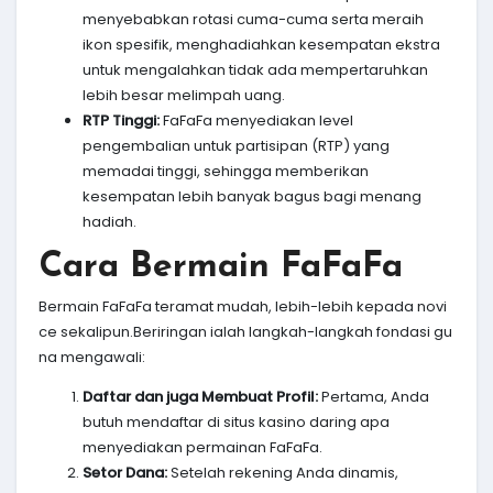
menyebabkan rotasi cuma-cuma serta meraih
ikon spesifik, menghadiahkan kesempatan ekstra
untuk mengalahkan tidak ada mempertaruhkan
lebih besar melimpah uang.
RTP Tinggi:
FaFaFa menyediakan level
pengembalian untuk partisipan (RTP) yang
memadai tinggi, sehingga memberikan
kesempatan lebih banyak bagus bagi menang
hadiah.
Cara Bermain FaFaFa
Bermain FaFaFa teramat mudah, lebih-lebih kepada novi
ce sekalipun.Beriringan ialah langkah-langkah fondasi gu
na mengawali:
Daftar dan juga Membuat Profil:
Pertama, Anda
butuh mendaftar di situs kasino daring apa
menyediakan permainan FaFaFa.
Setor Dana:
Setelah rekening Anda dinamis,