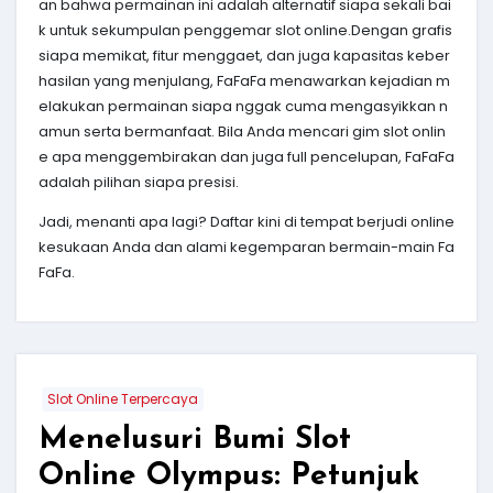
an bahwa permainan ini adalah alternatif siapa sekali bai
k untuk sekumpulan penggemar slot online.Dengan grafis
siapa memikat, fitur menggaet, dan juga kapasitas keber
hasilan yang menjulang, FaFaFa menawarkan kejadian m
elakukan permainan siapa nggak cuma mengasyikkan n
amun serta bermanfaat. Bila Anda mencari gim slot onlin
e apa menggembirakan dan juga full pencelupan, FaFaFa
adalah pilihan siapa presisi.
Jadi, menanti apa lagi? Daftar kini di tempat berjudi online
kesukaan Anda dan alami kegemparan bermain-main Fa
FaFa.
Slot Online Terpercaya
Menelusuri Bumi Slot
Online Olympus: Petunjuk