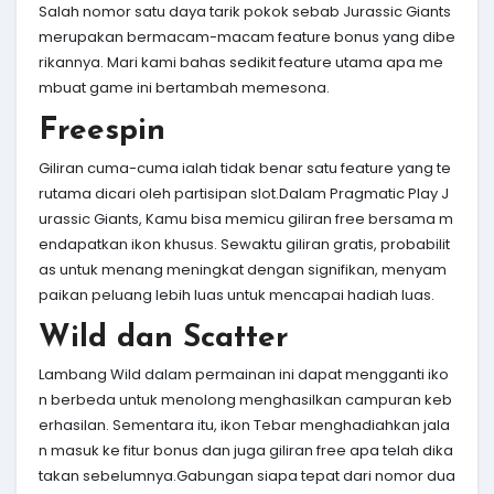
Salah nomor satu daya tarik pokok sebab Jurassic Giants
merupakan bermacam-macam feature bonus yang dibe
rikannya. Mari kami bahas sedikit feature utama apa me
mbuat game ini bertambah memesona.
Freespin
Giliran cuma-cuma ialah tidak benar satu feature yang te
rutama dicari oleh partisipan slot.Dalam Pragmatic Play J
urassic Giants, Kamu bisa memicu giliran free bersama m
endapatkan ikon khusus. Sewaktu giliran gratis, probabilit
as untuk menang meningkat dengan signifikan, menyam
paikan peluang lebih luas untuk mencapai hadiah luas.
Wild dan Scatter
Lambang Wild dalam permainan ini dapat mengganti iko
n berbeda untuk menolong menghasilkan campuran keb
erhasilan. Sementara itu, ikon Tebar menghadiahkan jala
n masuk ke fitur bonus dan juga giliran free apa telah dika
takan sebelumnya.Gabungan siapa tepat dari nomor dua