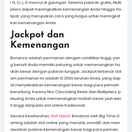
l G, O, L, D muncul di gulungan. Selama putaran gratis, Multi
pliers dapat meningkatkan kemenangan Anda hingga 10x
lipat, yang merupakan cara yang bagus untuk meningkat
kan kemenangan Anda.
Jackpot dan
Kemenangan
Bonanza adalah permainan dengan volatilitas tinggi, yan
g berarti Anda memiliki peluang untuk memenangkan ha
diah besar dengan putaran tunggal. Jackpot terbesar dal
am permainan ini adalah 10.000x taruhan Anda, yang dap
at menyebabkan kemenangan besar bagi para pemain
beruntung. Karena fitur Cascading Reels dan Multipliers, p
eluang Anda untuk memenangkan hadiah besar jauh lebi
h tinggi daripada slot online tradisional.
Secara keseluruhan,
Slot Gacor
Bonanza oleh Big Time G
aming adalah slot online yang menarik, inovatif, dan men
awarkan potensi kemenangan besar bagi para pemain.