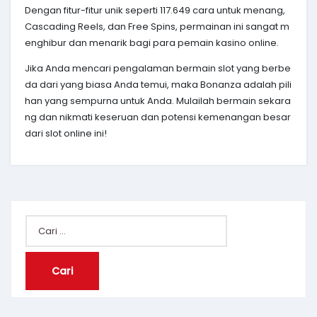
Dengan fitur-fitur unik seperti 117.649 cara untuk menang,
Cascading Reels, dan Free Spins, permainan ini sangat m
enghibur dan menarik bagi para pemain kasino online.
Jika Anda mencari pengalaman bermain slot yang berbe
da dari yang biasa Anda temui, maka Bonanza adalah pili
han yang sempurna untuk Anda. Mulailah bermain sekara
ng dan nikmati keseruan dan potensi kemenangan besar
dari slot online ini!
Cari
untuk: