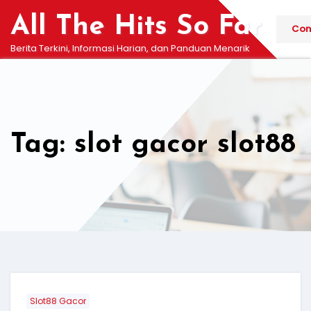
Skip
All The Hits So Far
to
Con
content
Berita Terkini, Informasi Harian, dan Panduan Menarik
Tag: slot gacor slot88
Slot88 Gacor