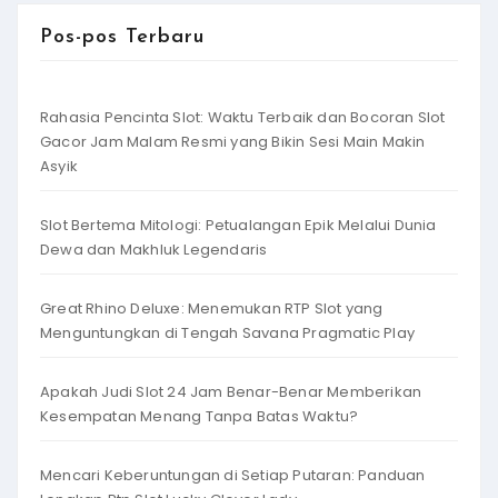
Pos-pos Terbaru
Rahasia Pencinta Slot: Waktu Terbaik dan Bocoran Slot
Gacor Jam Malam Resmi yang Bikin Sesi Main Makin
Asyik
Slot Bertema Mitologi: Petualangan Epik Melalui Dunia
Dewa dan Makhluk Legendaris
Great Rhino Deluxe: Menemukan RTP Slot yang
Menguntungkan di Tengah Savana Pragmatic Play
Apakah Judi Slot 24 Jam Benar-Benar Memberikan
Kesempatan Menang Tanpa Batas Waktu?
Mencari Keberuntungan di Setiap Putaran: Panduan