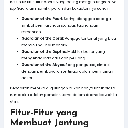
nci untuk fitur-fitur bonus yang paling menguntungkan. Set
iap Guardian memiliki peran dan kekuatannya sendiri:
Guardian of the Pearl:
Sering dianggap sebagai
simbol bernilai tinggi standar, tapi jangan
remehkan.
Guardian of the Coral:
Penjaga teritorial yang bisa
memicu hal-hal menarik.
Guardian of the Depths:
Makhluk besar yang
mengendalikan arus dan peluang.
Guardian of the Abyss:
Sang penguasa, simbol
dengan pembayaran tertinggi dalam permainan
dasar.
Kehadiran mereka di gulungan bukan hanya untuk hiasa
n; mereka adalah pemain utama dalam drama bawah la
ut ini.
Fitur-Fitur yang
Membuat Jantung