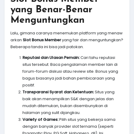
yang Benar-Benar
Menguntungkan
Lalu, gimana caranya menemukan platform yang menaw
arkan
Slot Bonus Member
yang fair dan menguntungkan?
Beberapa tanda ini bisa jadi patokan.
Reputasi dan Ulasan Pemain:
Cari tahu reputasi
situs tersebut. Baca pengalaman member lain di
forum-forum diskusi atau review site. Bonus yang
bagus biasanya jadi bahan pembicaraan yang
positif.
Transparansi Syarat dan Ketentuan:
Situs yang
baik akan menampilkan S&K dengan jelas dan
mudah ditemukan, bukan disembunyikan di
halaman yang sulit dijangkau.
Variety of Games:
Pilih situs yang bekerja sama
dengan banyak provider slot ternama (seperti
Pragmatic Play, PG Soft, Habanero, dll). Ini