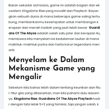
Bukan sekadar slot biasa, game ini adalah bagian dari ek
osistem
Kingdoms Rise
yang inovatif dari Playtech. Bayan
gkan sebuah dunia di mana beberapa game saling terhu
bung, memberikanmu kesempatan untuk membangun k
erajaan dan meraih hadiah yang jauh lebih besar.
Guardi
ans Of The Abyss
adalah salah satu pilar dari kerajaan itu,
membawa kita menyelam ke kedalaman lautan di mana
makhluk-makhluk purba dan harta karun legendaris men
anti.
Menyelam ke Dalam
Mekanisme Game yang
Mengalir
Sebelum kita bahas lebih dalam tentang keunikan dan fitu
r-fitur gila yang ditawarkan, mari kita pahami dulu dasarn
ya.
Kingdoms Rise: Guardians Of The Abyss Playtech
hadi
r dengan tata letak 5×3 yang familiar, tapi jangan salah, k