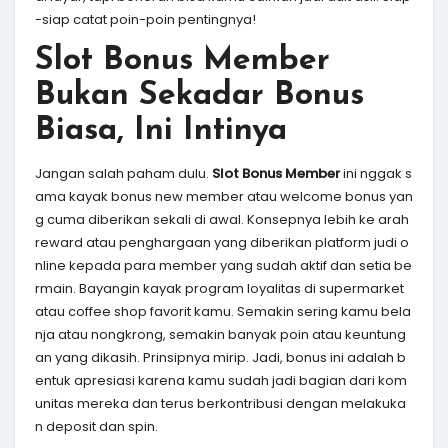
-siap catat poin-poin pentingnya!
Slot Bonus Member
Bukan Sekadar Bonus
Biasa, Ini Intinya
Jangan salah paham dulu.
Slot Bonus Member
ini nggak s
ama kayak bonus new member atau welcome bonus yan
g cuma diberikan sekali di awal. Konsepnya lebih ke arah
reward atau penghargaan yang diberikan platform judi o
nline kepada para member yang sudah aktif dan setia be
rmain. Bayangin kayak program loyalitas di supermarket
atau coffee shop favorit kamu. Semakin sering kamu bela
nja atau nongkrong, semakin banyak poin atau keuntung
an yang dikasih. Prinsipnya mirip. Jadi, bonus ini adalah b
entuk apresiasi karena kamu sudah jadi bagian dari kom
unitas mereka dan terus berkontribusi dengan melakuka
n deposit dan spin.