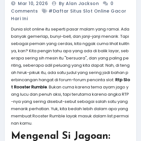
Mar 10, 2026
By Alan Jackson
0
Comments
#Daftar Situs Slot Online Gacor
Hari Ini
Dunia slot online itu seperti pasar malam yang ramai. Ada
banyak gemerlap, bunyi-bell, dan janji-janji menarik. Tapi
sebagai pemain yang cerdas, kita nggak cuma lihat kulitn
ya, kan? Kita pengin tahu apa yang ada di balik layar, seb
erapa sering sih mesin itu "bersuara", dan yang paling pe
nting, seberapa adil peluang yang kita dapat. Nah, di teng
ah hiruk-pikuk itu, ada satu judul yang sering jadi bahan p
erbincangan hangat di forum-forum pencinta slot:
Rtp Slo
t Rooster Rumble
. Bukan cuma karena tema ayam jago y
ang lucu dan penuh aksi, tapi terutama karena angka RTP
-nya yang sering disebut-sebut sebagai salah satu yang
menarik perhatian. Yuk, kita bedah lebih dalam apa yang
membuat Rooster Rumble layak masuk dalam list permai
nan kamu.
Mengenal Si Jagoan: