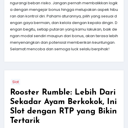
ngurangi beban risiko. Jangan pernah membalikkan logik
a dengan mengejar bonus hingga melupakan aspek hibu
ran dan kontrol diri. Pahami aturannya, pilih yang sesuai d
engan gaya bermain, dan kelola dengan kepala dingin. D
engan begitu, setiap putaran yang kamu lakukan, baik de
ngan modal sendiri maupun dari bonus, akan terasa lebih
menyenangkan dan potensial memberikan keuntungan.
Selamat mencoba dan semoga luck selalu berpihak!
Slot
Rooster Rumble: Lebih Dari
Sekadar Ayam Berkokok, Ini
Slot dengan RTP yang Bikin
Tertarik