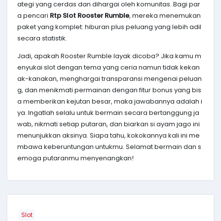
ategi yang cerdas dan dihargai oleh komunitas. Bagi par
a pencari
Rtp Slot Rooster Rumble
, mereka menemukan
paket yang komplet: hiburan plus peluang yang lebih adil
secara statistik.
Jadi, apakah Rooster Rumble layak dicoba? Jika kamu m
enyukai slot dengan tema yang ceria namun tidak kekan
ak-kanakan, menghargai transparansi mengenai peluan
g, dan menikmati permainan dengan fitur bonus yang bis
a memberikan kejutan besar, maka jawabannya adalah i
ya. Ingatlah selalu untuk bermain secara bertanggung ja
wab, nikmati setiap putaran, dan biarkan si ayam jago ini
menunjukkan aksinya. Siapa tahu, kokokannya kali ini me
mbawa keberuntungan untukmu. Selamat bermain dan s
emoga putaranmu menyenangkan!
Slot