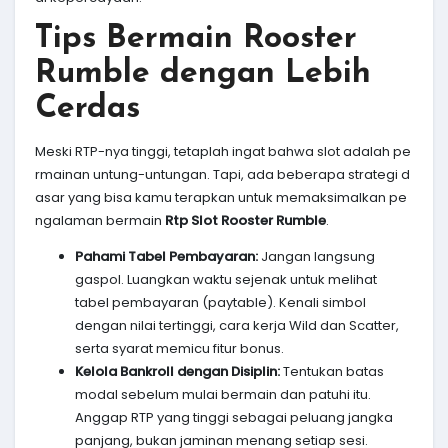
Tips Bermain Rooster
Rumble dengan Lebih
Cerdas
Meski RTP-nya tinggi, tetaplah ingat bahwa slot adalah pe
rmainan untung-untungan. Tapi, ada beberapa strategi d
asar yang bisa kamu terapkan untuk memaksimalkan pe
ngalaman bermain
Rtp Slot Rooster Rumble
.
Pahami Tabel Pembayaran:
Jangan langsung
gaspol. Luangkan waktu sejenak untuk melihat
tabel pembayaran (paytable). Kenali simbol
dengan nilai tertinggi, cara kerja Wild dan Scatter,
serta syarat memicu fitur bonus.
Kelola Bankroll dengan Disiplin:
Tentukan batas
modal sebelum mulai bermain dan patuhi itu.
Anggap RTP yang tinggi sebagai peluang jangka
panjang, bukan jaminan menang setiap sesi.