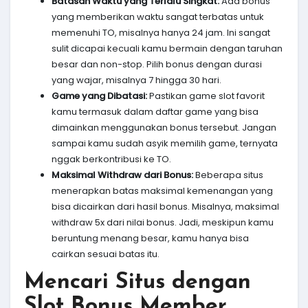
Batasan Waktu yang Terlalu Singkat:
Ada bonus
yang memberikan waktu sangat terbatas untuk
memenuhi TO, misalnya hanya 24 jam. Ini sangat
sulit dicapai kecuali kamu bermain dengan taruhan
besar dan non-stop. Pilih bonus dengan durasi
yang wajar, misalnya 7 hingga 30 hari.
Game yang Dibatasi:
Pastikan game slot favorit
kamu termasuk dalam daftar game yang bisa
dimainkan menggunakan bonus tersebut. Jangan
sampai kamu sudah asyik memilih game, ternyata
nggak berkontribusi ke TO.
Maksimal Withdraw dari Bonus:
Beberapa situs
menerapkan batas maksimal kemenangan yang
bisa dicairkan dari hasil bonus. Misalnya, maksimal
withdraw 5x dari nilai bonus. Jadi, meskipun kamu
beruntung menang besar, kamu hanya bisa
cairkan sesuai batas itu.
Mencari Situs dengan
Slot Bonus Member