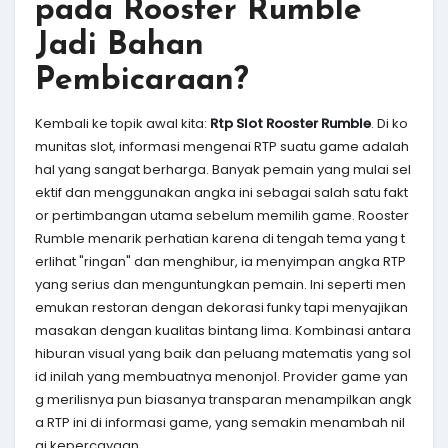
pada Rooster Rumble
Jadi Bahan
Pembicaraan?
Kembali ke topik awal kita:
Rtp Slot Rooster Rumble
. Di ko
munitas slot, informasi mengenai RTP suatu game adalah
hal yang sangat berharga. Banyak pemain yang mulai sel
ektif dan menggunakan angka ini sebagai salah satu fakt
or pertimbangan utama sebelum memilih game. Rooster
Rumble menarik perhatian karena di tengah tema yang t
erlihat "ringan" dan menghibur, ia menyimpan angka RTP
yang serius dan menguntungkan pemain. Ini seperti men
emukan restoran dengan dekorasi funky tapi menyajikan
masakan dengan kualitas bintang lima. Kombinasi antara
hiburan visual yang baik dan peluang matematis yang sol
id inilah yang membuatnya menonjol. Provider game yan
g merilisnya pun biasanya transparan menampilkan angk
a RTP ini di informasi game, yang semakin menambah nil
ai kepercayaan.