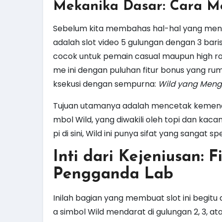
Mekanika Dasar: Cara M
Sebelum kita membahas hal-hal yang meng
adalah slot video 5 gulungan dengan 3 bari
cocok untuk pemain casual maupun high rol
me ini dengan puluhan fitur bonus yang rum
ksekusi dengan sempurna:
Wild yang Men
Tujuan utamanya adalah mencetak kemenan
mbol Wild, yang diwakili oleh topi dan kaca
pi di sini, Wild ini punya sifat yang sangat sp
Inti dari Kejeniusan: 
Pengganda Lab
Inilah bagian yang membuat slot ini begitu 
a simbol Wild mendarat di gulungan 2, 3, atau