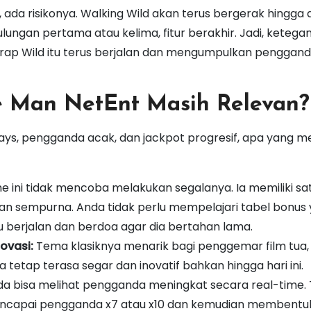
 ada risikonya. Walking Wild akan terus bergerak hingga 
gulungan pertama atau kelima, fitur berakhir. Jadi, keteg
rap Wild itu terus berjalan dan mengumpulkan penggand
e Man NetEnt Masih Relevan?
ays, pengganda acak, dan jackpot progresif, apa yang 
 ini tidak mencoba melakukan segalanya. Ia memiliki sat
sempurna. Anda tidak perlu mempelajari tabel bonus
tu berjalan dan berdoa agar dia bertahan lama.
ovasi:
Tema klasiknya menarik bagi penggemar film tua,
etap terasa segar dan inovatif bahkan hingga hari ini.
a bisa melihat pengganda meningkat secara real-time. 
mencapai pengganda x7 atau x10 dan kemudian membentu