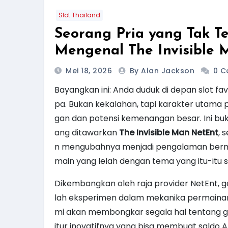
Slot Thailand
Seorang Pria yang Tak Te
Mengenal The Invisible
Mei 18, 2026
By Alan Jackson
0 
Bayangkan ini: Anda duduk di depan slot fa
pa. Bukan kekalahan, tapi karakter utama 
gan dan potensi kemenangan besar. Ini bukan 
ang ditawarkan
The Invisible Man NetEnt
, 
n mengubahnya menjadi pengalaman bermai
main yang lelah dengan tema yang itu-itu saj
Dikembangkan oleh raja provider NetEnt, gam
lah eksperimen dalam mekanika permainan, d
mi akan membongkar segala hal tentang ga
itur inovatifnya yang bisa membuat saldo A