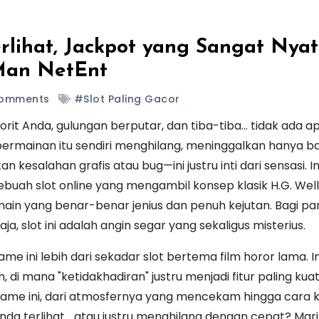
rlihat, Jackpot yang Sangat Nyat
 Man NetEnt
Comments
#slot Paling Gacor
vorit Anda, gulungan berputar, dan tiba-tiba… tidak ada a
permainan itu sendiri menghilang, meninggalkan hanya b
kesalahan grafis atau bug—ini justru inti dari sensasi. In
sebuah slot online yang mengambil konsep klasik H.G. Wel
n yang benar-benar jenius dan penuh kejutan. Bagi pa
a, slot ini adalah angin segar yang sekaligus misterius.
e ini lebih dari sekadar slot bertema film horor lama. I
i mana "ketidakhadiran" justru menjadi fitur paling kuat
me ini, dari atmosfernya yang mencekam hingga cara ke
nda terlihat… atau justru menghilang dengan cepat? Mari 