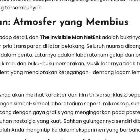
g tersembunyi ini.
an: Atmosfer yang Membius
adap detail, dan
The Invisible Man NetEnt
adalah buktiny
ria transparan di latar belakang. Seluruh nuansa diban
lam cerita. Latarnya adalah laboratorium gelap dan b
 kimia, dan buku-buku berserakan. Musik latarnya tidak t
mbient yang menciptakan ketegangan—dentang logam lem
Anda akan melihat karakter dari film Universal klasik, sepe
engan simbol-simbol laboratorium seperti mikroskop, sunt
ncang dengan gaya grafis yang mengingatkan pada poster
han nostalgia yang kuat. Bahkan gulungannya sendiri dibe
h-olah Anda mengintip ke dalam eksperimen yang berbah