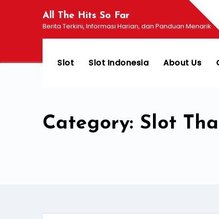
Skip
All The Hits So Far
to
Berita Terkini, Informasi Harian, dan Panduan Menarik
content
Slot
Slot Indonesia
About Us
Category: Slot Tha