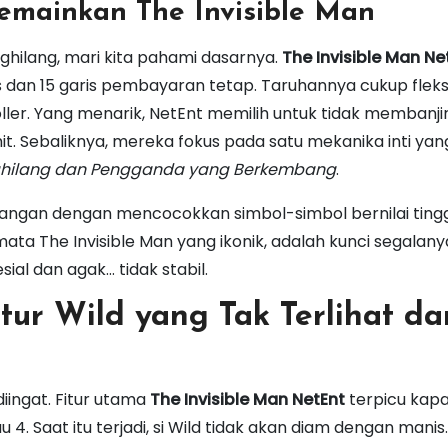
emainkan The Invisible Man
hilang, mari kita pahami dasarnya.
The Invisible Man Ne
s dan 15 garis pembayaran tetap. Taruhannya cukup fleksi
ler. Yang menarik, NetEnt memilih untuk tidak membanjir
it. Sebaliknya, mereka fokus pada satu mekanika inti yan
ghilang dan Pengganda yang Berkembang
.
gan dengan mencocokkan simbol-simbol bernilai tinggi
mata The Invisible Man yang ikonik, adalah kunci segalany
esial dan agak… tidak stabil.
Fitur Wild yang Tak Terlihat da
diingat. Fitur utama
The Invisible Man NetEnt
terpicu kapa
 4. Saat itu terjadi, si Wild tidak akan diam dengan manis.