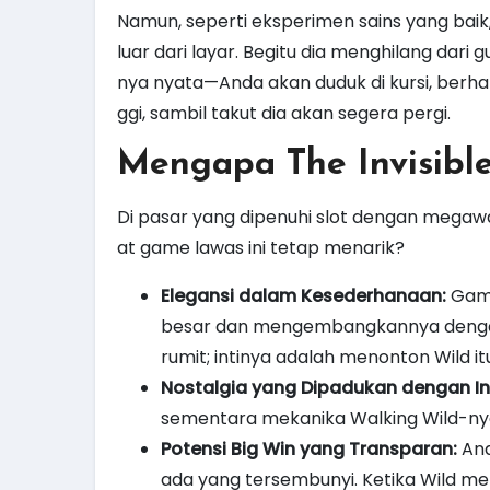
Namun, seperti eksperimen sains yang baik,
luar dari layar. Begitu dia menghilang dari 
nya nyata—Anda akan duduk di kursi, berha
ggi, sambil takut dia akan segera pergi.
Mengapa The Invisibl
Di pasar yang dipenuhi slot dengan megaw
at game lawas ini tetap menarik?
Elegansi dalam Kesederhanaan:
Game
besar dan mengembangkannya dengan 
rumit; intinya adalah menonton Wild i
Nostalgia yang Dipadukan dengan In
sementara mekanika Walking Wild-nya t
Potensi Big Win yang Transparan:
And
ada yang tersembunyi. Ketika Wild 