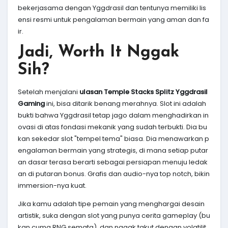
bekerjasama dengan Yggdrasil dan tentunya memiliki lis
ensi resmi untuk pengalaman bermain yang aman dan fa
ir.
Jadi, Worth It Nggak
Sih?
Setelah menjalani
ulasan Temple Stacks Splitz Yggdrasil
Gaming
ini, bisa ditarik benang merahnya. Slot ini adalah
bukti bahwa Yggdrasil tetap jago dalam menghadirkan in
ovasi di atas fondasi mekanik yang sudah terbukti. Dia bu
kan sekedar slot "tempel tema" biasa. Dia menawarkan p
engalaman bermain yang strategis, di mana setiap putar
an dasar terasa berarti sebagai persiapan menuju ledak
an di putaran bonus. Grafis dan audio-nya top notch, bikin
immersion-nya kuat.
Jika kamu adalah tipe pemain yang menghargai desain
artistik, suka dengan slot yang punya cerita gameplay (bu
kan cuma RNG semata), dan nggak takut dengan volatilit