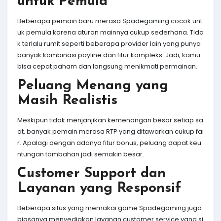
untuk Pemula
Beberapa pemain baru merasa Spadegaming cocok unt
uk pemula karena aturan mainnya cukup sederhana. Tida
k terlalu rumit seperti beberapa provider lain yang punya
banyak kombinasi payline dan fitur kompleks. Jadi, kamu
bisa cepat paham dan langsung menikmati permainan.
Peluang Menang yang
Masih Realistis
Meskipun tidak menjanjikan kemenangan besar setiap sa
at, banyak pemain merasa RTP yang ditawarkan cukup fai
r. Apalagi dengan adanya fitur bonus, peluang dapat keu
ntungan tambahan jadi semakin besar.
Customer Support dan
Layanan yang Responsif
Beberapa situs yang memakai game Spadegaming juga
biasanya menyediakan layanan customer service yang si