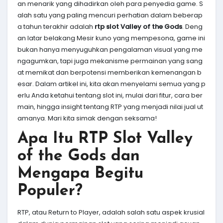
an menarik yang dihadirkan oleh para penyedia game. S
alah satu yang paling mencuri perhatian dalam beberap
a tahun terakhir adalah
rtp slot Valley of the Gods
. Deng
an latar belakang Mesir kuno yang mempesona, game ini
bukan hanya menyuguhkan pengalaman visual yang me
ngagumkan, tapi juga mekanisme permainan yang sang
at memikat dan berpotensi memberikan kemenangan b
esar. Dalam artikel ini, kita akan menyelami semua yang p
erlu Anda ketahui tentang slot ini, mulai dari fitur, cara ber
main, hingga insight tentang RTP yang menjadi nilai jual ut
amanya. Mari kita simak dengan seksama!
Apa Itu RTP Slot Valley
of the Gods dan
Mengapa Begitu
Populer?
RTP, atau Return to Player, adalah salah satu aspek krusial