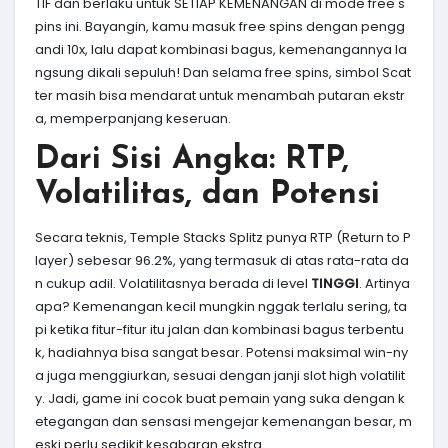
TIF dan berlaku untuk SETIAP KEMENANGAN di mode free s
pins ini. Bayangin, kamu masuk free spins dengan pengg
andi 10x, lalu dapat kombinasi bagus, kemenangannya la
ngsung dikali sepuluh! Dan selama free spins, simbol Scat
ter masih bisa mendarat untuk menambah putaran ekstr
a, memperpanjang keseruan.
Dari Sisi Angka: RTP,
Volatilitas, dan Potensi
Secara teknis, Temple Stacks Splitz punya RTP (Return to P
layer) sebesar 96.2%, yang termasuk di atas rata-rata da
n cukup adil. Volatilitasnya berada di level
TINGGI
. Artinya
apa? Kemenangan kecil mungkin nggak terlalu sering, ta
pi ketika fitur-fitur itu jalan dan kombinasi bagus terbentu
k, hadiahnya bisa sangat besar. Potensi maksimal win-ny
a juga menggiurkan, sesuai dengan janji slot high volatilit
y. Jadi, game ini cocok buat pemain yang suka dengan k
etegangan dan sensasi mengejar kemenangan besar, m
eski perlu sedikit kesabaran ekstra.