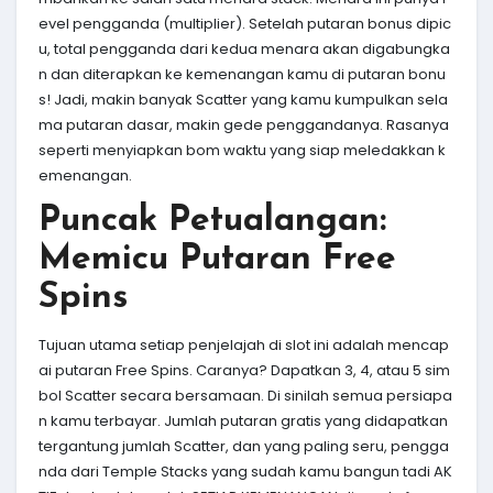
evel pengganda (multiplier). Setelah putaran bonus dipic
u, total pengganda dari kedua menara akan digabungka
n dan diterapkan ke kemenangan kamu di putaran bonu
s! Jadi, makin banyak Scatter yang kamu kumpulkan sela
ma putaran dasar, makin gede penggandanya. Rasanya
seperti menyiapkan bom waktu yang siap meledakkan k
emenangan.
Puncak Petualangan:
Memicu Putaran Free
Spins
Tujuan utama setiap penjelajah di slot ini adalah mencap
ai putaran Free Spins. Caranya? Dapatkan 3, 4, atau 5 sim
bol Scatter secara bersamaan. Di sinilah semua persiapa
n kamu terbayar. Jumlah putaran gratis yang didapatkan
tergantung jumlah Scatter, dan yang paling seru, pengga
nda dari Temple Stacks yang sudah kamu bangun tadi AK