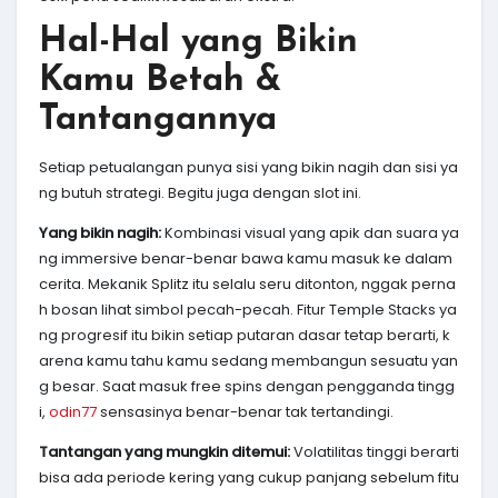
Hal-Hal yang Bikin
Kamu Betah &
Tantangannya
Setiap petualangan punya sisi yang bikin nagih dan sisi ya
ng butuh strategi. Begitu juga dengan slot ini.
Yang bikin nagih:
Kombinasi visual yang apik dan suara ya
ng immersive benar-benar bawa kamu masuk ke dalam
cerita. Mekanik Splitz itu selalu seru ditonton, nggak perna
h bosan lihat simbol pecah-pecah. Fitur Temple Stacks ya
ng progresif itu bikin setiap putaran dasar tetap berarti, k
arena kamu tahu kamu sedang membangun sesuatu yan
g besar. Saat masuk free spins dengan pengganda tingg
i,
odin77
sensasinya benar-benar tak tertandingi.
Tantangan yang mungkin ditemui:
Volatilitas tinggi berarti
bisa ada periode kering yang cukup panjang sebelum fitu