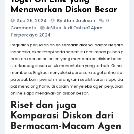
Togel On Line yang
Menawarkan Diskon Besar
Sep 25, 2024
By Alan Jackson
0
Comments
#situs Judi Online24jam
Terpercaya 2024
Perjudian perjudian onlen semakin dikenal dalam Negara
Indonesia, akan tetapi serta seperti itu berlimpah pilihan p
erantara perjudian onlen yang memberikan diskon besa
r, terkadang susah untuk menentukan yang terbaik. Guna
membantu Engkau menyeleksi perantara togel online sia
pa tepat, kami pernah merangkum sedikit saran siapa da
pat menolong Kamu di dalam menyeleksi agen perjudian
online siapa menawarkan diskon besar.
Riset dan juga
Komparasi Diskon dari
Bermacam-Macam Agen