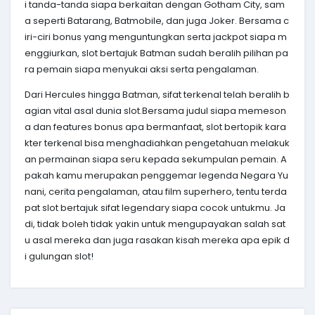
i tanda-tanda siapa berkaitan dengan Gotham City, sam
a seperti Batarang, Batmobile, dan juga Joker. Bersama c
iri-ciri bonus yang menguntungkan serta jackpot siapa m
enggiurkan, slot bertajuk Batman sudah beralih pilihan pa
ra pemain siapa menyukai aksi serta pengalaman.
Dari Hercules hingga Batman, sifat terkenal telah beralih b
agian vital asal dunia slot.Bersama judul siapa memeson
a dan features bonus apa bermanfaat, slot bertopik kara
kter terkenal bisa menghadiahkan pengetahuan melakuk
an permainan siapa seru kepada sekumpulan pemain. A
pakah kamu merupakan penggemar legenda Negara Yu
nani, cerita pengalaman, atau film superhero, tentu terda
pat slot bertajuk sifat legendary siapa cocok untukmu. Ja
di, tidak boleh tidak yakin untuk mengupayakan salah sat
u asal mereka dan juga rasakan kisah mereka apa epik d
i gulungan slot!