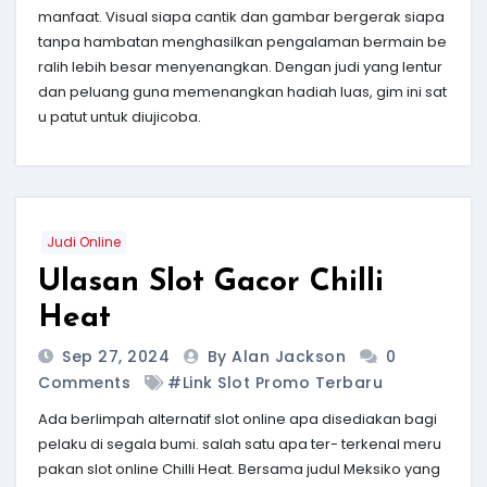
manfaat. Visual siapa cantik dan gambar bergerak siapa
tanpa hambatan menghasilkan pengalaman bermain be
ralih lebih besar menyenangkan. Dengan judi yang lentur
dan peluang guna memenangkan hadiah luas, gim ini sat
u patut untuk diujicoba.
Judi Online
Ulasan Slot Gacor Chilli
Heat
Sep 27, 2024
By Alan Jackson
0
Comments
#link Slot Promo Terbaru
Ada berlimpah alternatif slot online apa disediakan bagi
pelaku di segala bumi. salah satu apa ter- terkenal meru
pakan slot online Chilli Heat. Bersama judul Meksiko yang