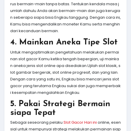
rus bermain-main tanpa batas. Tentukan kendala masa j
umlah dahulu Anda akan bermain-main dan juga kerugia
n seberapa siapa bisa Engkau tanggung. Dengan cara ini,
Kamu bisa mengendalikan moneter Kamu serta menghin
dari kecanduan bermain.
4. Mainkan Aneka Tipe Slot
Untuk mengoptimalkan pengetahuan melakukan permai
nan slot gacor Kamu ketika tengah bepergian, uji mainka
n aneka jenis slot online apa disediakan.Ujilah slot klasik, s
lot gambar bergerak, slot online progresif, dan yang lain.
Dengan cara yang satu ini, Engkau bisa mencari jenis slot
gacor yang terutama Engkau sukai dan juga memperbaik
i kesempatan mengalahkan Engkau.
5. Pakai Strategi Bermain
siapa Tepat
Sebagai seseorang pelaku
Slot Gacor Hari ini
online, esen
sial untuk mempunyai strategi melakukan permainan siap