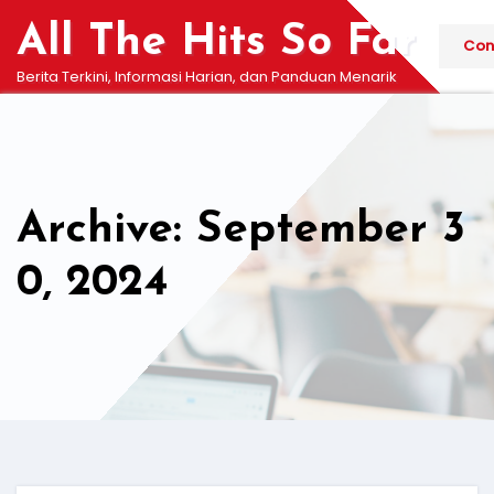
Skip
All The Hits So Far
to
Con
content
Berita Terkini, Informasi Harian, dan Panduan Menarik
Archive: September 3
0, 2024