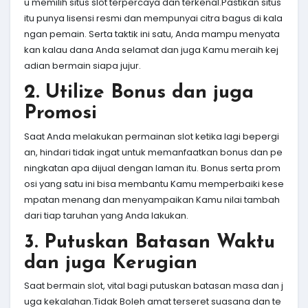
u memilih situs slot terpercaya dan terkenal.Pastikan situs
itu punya lisensi resmi dan mempunyai citra bagus di kala
ngan pemain. Serta taktik ini satu, Anda mampu menyata
kan kalau dana Anda selamat dan juga Kamu meraih kej
adian bermain siapa jujur.
2. Utilize Bonus dan juga
Promosi
Saat Anda melakukan permainan slot ketika lagi bepergi
an, hindari tidak ingat untuk memanfaatkan bonus dan pe
ningkatan apa dijual dengan laman itu. Bonus serta prom
osi yang satu ini bisa membantu Kamu memperbaiki kese
mpatan menang dan menyampaikan Kamu nilai tambah
dari tiap taruhan yang Anda lakukan.
3. Putuskan Batasan Waktu
dan juga Kerugian
Saat bermain slot, vital bagi putuskan batasan masa dan j
uga kekalahan.Tidak Boleh amat terseret suasana dan te