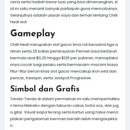
ceria serta hadiah besar luas yang bisa dimenangkan, sl
ot ini satu menarik banyak partisipan guna mencobanya.
Selanjutnya adalah ulasan saya dan teman tentang Chilli
Heat slot.
Gameplay
Chilli Heat merupakan slot gacor lima roll bersama tiga a
ntrian serta 25 batas pembayaran.Pemain bisa bertaruh
bermula asal $0,25 hingga $125 per putaran, menciptaka
nnya cocok bagi pelaku serta bermacam-macam biaya.
Fitur-fitur berciri khas slot gacor mencakup ikon wild dan
pencar, freespin, serta Jackpot Progresive.
Simbol dan Grafis
Tanda-Tanda di dalam permainan ini satu memperhatika
n tema Meksiko dengan taburan cabai, botol sos, dan jug
a gitar. Visual siapa terang serta kartun yang halus menci
ptakan pengalaman bermain beralih lebih mengasyikka
n.