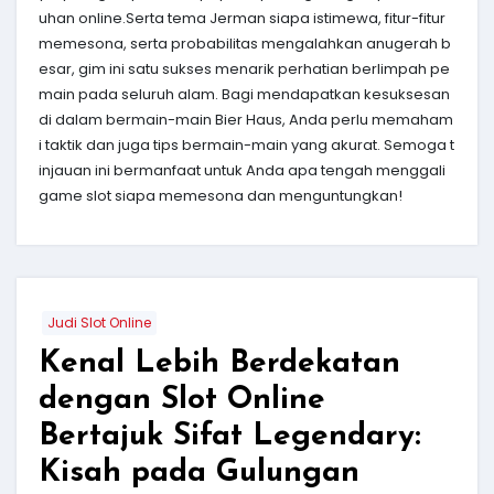
uhan online.Serta tema Jerman siapa istimewa, fitur-fitur
memesona, serta probabilitas mengalahkan anugerah b
esar, gim ini satu sukses menarik perhatian berlimpah pe
main pada seluruh alam. Bagi mendapatkan kesuksesan
di dalam bermain-main Bier Haus, Anda perlu memaham
i taktik dan juga tips bermain-main yang akurat. Semoga t
injauan ini bermanfaat untuk Anda apa tengah menggali
game slot siapa memesona dan menguntungkan!
Judi Slot Online
Kenal Lebih Berdekatan
dengan Slot Online
Bertajuk Sifat Legendary:
Kisah pada Gulungan