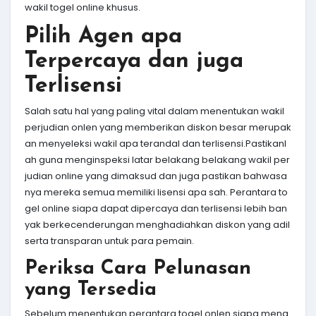
wakil togel online khusus.
Pilih Agen apa
Terpercaya dan juga
Terlisensi
Salah satu hal yang paling vital dalam menentukan wakil
perjudian onlen yang memberikan diskon besar merupak
an menyeleksi wakil apa terandal dan terlisensi.Pastikanl
ah guna menginspeksi latar belakang belakang wakil per
judian online yang dimaksud dan juga pastikan bahwasa
nya mereka semua memiliki lisensi apa sah. Perantara to
gel online siapa dapat dipercaya dan terlisensi lebih ban
yak berkecenderungan menghadiahkan diskon yang adil
serta transparan untuk para pemain.
Periksa Cara Pelunasan
yang Tersedia
Sebelum menentukan perantara togel onlen siapa mena