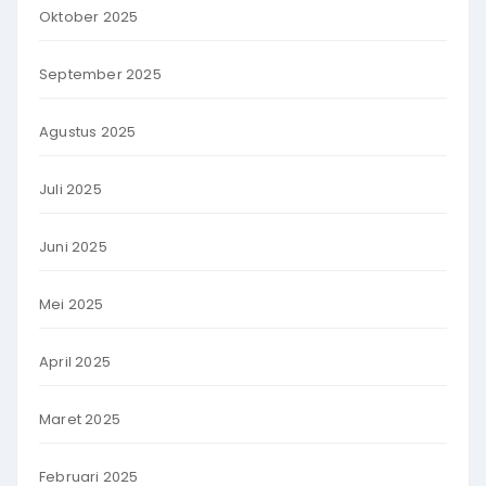
Oktober 2025
September 2025
Agustus 2025
Juli 2025
Juni 2025
Mei 2025
April 2025
Maret 2025
Februari 2025