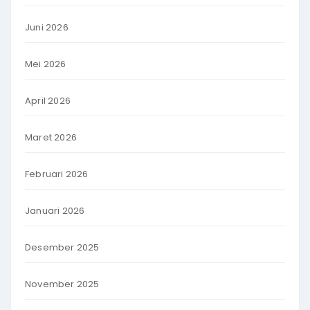
Juni 2026
Mei 2026
April 2026
Maret 2026
Februari 2026
Januari 2026
Desember 2025
November 2025