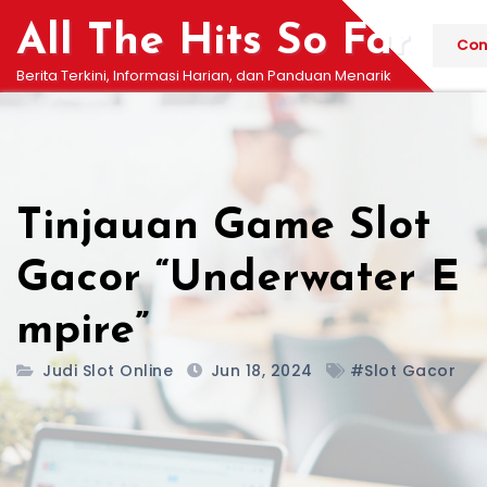
Skip
All The Hits So Far
to
Con
content
Berita Terkini, Informasi Harian, dan Panduan Menarik
Tinjauan Game Slot
Gacor “Underwater E
mpire”
Judi Slot Online
Jun 18, 2024
#slot Gacor