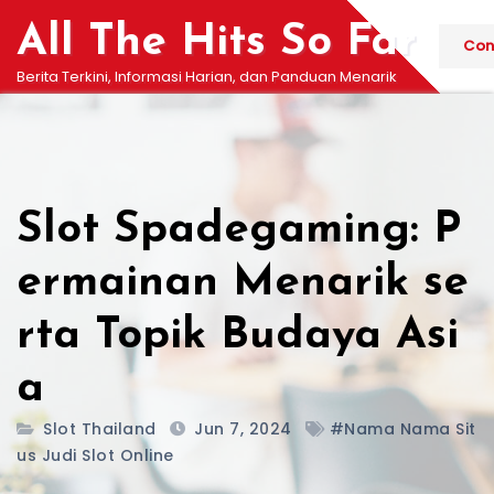
Skip
All The Hits So Far
to
Con
content
Berita Terkini, Informasi Harian, dan Panduan Menarik
Slot Spadegaming: P
ermainan Menarik se
rta Topik Budaya Asi
a
Slot Thailand
Jun 7, 2024
#nama Nama Sit
Us Judi Slot Online