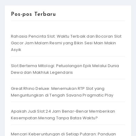
Pos-pos Terbaru
Rahasia Pencinta Slot: Waktu Terbaik dan Bocoran Slot
Gacor Jam Malam Resmi yang Bikin Sesi Main Makin
Asyik
Slot Bertema Mitologi: Petualangan Epik Melalui Dunia
Dewa dan Makhluk Legendaris
Great Rhino Deluxe: Menemukan RTP Slot yang
Menguntungkan di Tengah Savana Pragmatic Play
Apakah Judi Slot 24 Jam Benar-Benar Memberikan
Kesempatan Menang Tanpa Batas Waktu?
Mencari Keberuntungan di Setiap Putaran: Panduan