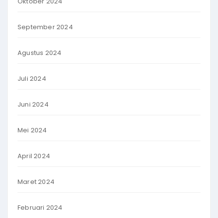
Oktober 2024
September 2024
Agustus 2024
Juli 2024
Juni 2024
Mei 2024
April 2024
Maret 2024
Februari 2024