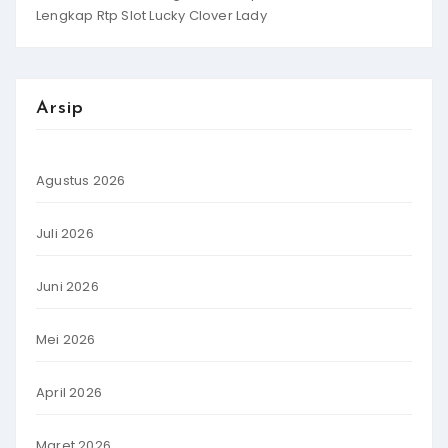
Lengkap Rtp Slot Lucky Clover Lady
Arsip
Agustus 2026
Juli 2026
Juni 2026
Mei 2026
April 2026
Maret 2026