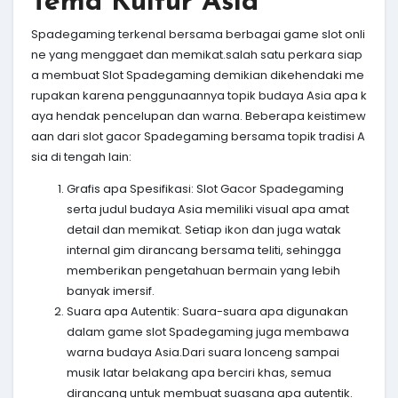
Tema Kultur Asia
Spadegaming terkenal bersama berbagai game slot onli
ne yang menggaet dan memikat.salah satu perkara siap
a membuat Slot Spadegaming demikian dikehendaki me
rupakan karena penggunaannya topik budaya Asia apa k
aya hendak pencelupan dan warna. Beberapa keistimew
aan dari slot gacor Spadegaming bersama topik tradisi A
sia di tengah lain:
Grafis apa Spesifikasi: Slot Gacor Spadegaming
serta judul budaya Asia memiliki visual apa amat
detail dan memikat. Setiap ikon dan juga watak
internal gim dirancang bersama teliti, sehingga
memberikan pengetahuan bermain yang lebih
banyak imersif.
Suara apa Autentik: Suara-suara apa digunakan
dalam game slot Spadegaming juga membawa
warna budaya Asia.Dari suara lonceng sampai
musik latar belakang apa berciri khas, semua
dirancang untuk membuat suasana apa autentik.