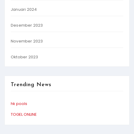
Januari 2024
Desember 2023
November 2023
Oktober 2023
Trending News
hk pools
TOGEL ONLINE