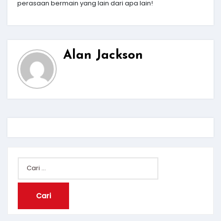
perasaan bermain yang lain dari apa lain!
Alan Jackson
Cari
untuk: