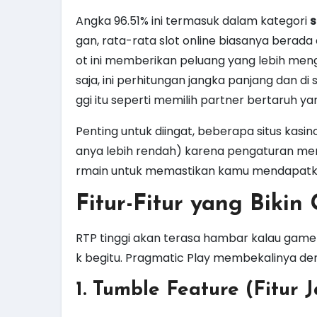
Angka 96.51% ini termasuk dalam kategori
s
gan, rata-rata slot online biasanya berada d
ot ini memberikan peluang yang lebih meng
saja, ini perhitungan jangka panjang dan di 
ggi itu seperti memilih partner bertaruh yan
Penting untuk diingat, beberapa situs kas
anya lebih rendah) karena pengaturan mere
rmain untuk memastikan kamu mendapatkan
Fitur-Fitur yang Biki
RTP tinggi akan terasa hambar kalau gam
k begitu. Pragmatic Play membekalinya deng
1. Tumble Feature (Fitur 