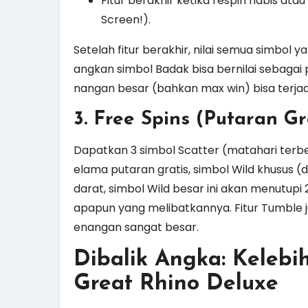
Fitur berakhir ketika respin habis atau
Screen!).
Setelah fitur berakhir, nilai semua simbol y
angkan simbol Badak bisa bernilai sebaga
nangan besar (bahkan max win) bisa terjad
3. Free Spins (Putaran Gr
Dapatkan 3 simbol Scatter (matahari terben
elama putaran gratis, simbol Wild khusus (
darat, simbol Wild besar ini akan menutu
apapun yang melibatkannya. Fitur Tumble ju
enangan sangat besar.
Dibalik Angka: Keleb
Great Rhino Deluxe