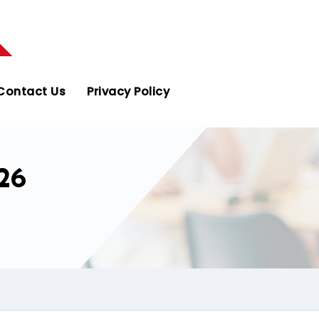
Contact Us
Privacy Policy
026