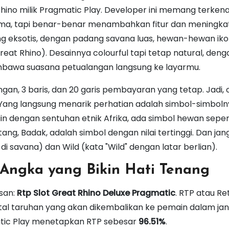
t Rhino milik Pragmatic Play. Developer ini memang terkena
nama, tapi benar-benar menambahkan fitur dan meningk
ang eksotis, dengan padang savana luas, hewan-hewan ikon
reat Rhino). Desainnya colourful tapi tetap natural, deng
mbawa suasana petualangan langsung ke layarmu.
ungan, 3 baris, dan 20 garis pembayaran yang tetap. Jadi,
. Yang langsung menarik perhatian adalah simbol-simboln
esain dengan sentuhan etnik Afrika, ada simbol hewan seper
tang, Badak, adalah simbol dengan nilai tertinggi. Dan jan
 savana) dan Wild (kata "Wild" dengan latar berlian).
 Angka yang Bikin Hati Tenang
san:
Rtp Slot Great Rhino Deluxe Pragmatic
. RTP atau Re
total taruhan yang akan dikembalikan ke pemain dalam ja
atic Play menetapkan RTP sebesar
96.51%
.