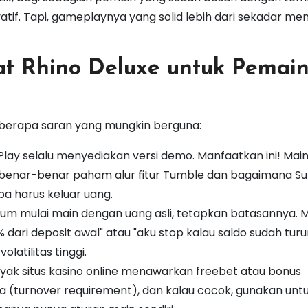
atif. Tapi, gameplaynya yang solid lebih dari sekadar m
at Rhino Deluxe untuk Pemai
beberapa saran yang mungkin berguna:
lay selalu menyediakan versi demo. Manfaatkan ini! Mai
 benar-benar paham alur fitur Tumble dan bagaimana S
pa harus keluar uang.
um mulai main dengan uang asli, tetapkan batasannya. Mi
dari deposit awal" atau "aku stop kalau saldo sudah turu
olatilitas tinggi.
ak situs kasino online menawarkan freebet atau bonus
a (turnover requirement), dan kalau cocok, gunakan unt