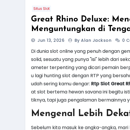
Situs Slot
Great Rhino Deluxe: Me
Menguntungkan di Tenga
Jun 13, 2026
By Alan Jackson
0 
Di dunia slot online yang penuh dengan ge
solid, sesuatu yang punya "isi" lebih dari se
ameter terpenting yang dicari pemain ber
u lagi hunting slot dengan RTP yang bers
udah sering kamu dengar:
Rtp Slot Great 
at slot bertema hewan savana ini begitu ist
tiknya, tapi juga pengalaman bermainnya ya
Mengenal Lebih Dekat
Sebelum kita masuk ke angka-angka, mari k