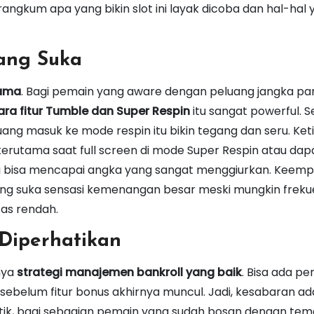
 rangkum apa yang bikin slot ini layak dicoba dan hal-hal
ang Suka
tama
. Bagi pemain yang aware dengan peluang jangka pa
tara fitur Tumble dan Super Respin
itu sangat powerful. 
uang masuk ke mode respin itu bikin tegang dan seru. Ket
 terutama saat full screen di mode Super Respin atau dapa
ni bisa mencapai angka yang sangat menggiurkan. Keempa
yang suka sensasi kemenangan besar meski mungkin freku
tas rendah.
Diperhatikan
unya
strategi manajemen bankroll yang baik
. Bisa ada pe
sebelum fitur bonus akhirnya muncul. Jadi, kesabaran ad
cantik, bagi sebagian pemain yang sudah bosan dengan tem