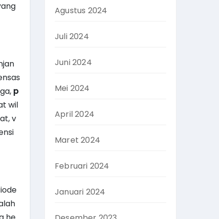
 yang
Agustus 2024
Juli 2024
Juni 2024
njan
Sensas
Mei 2024
iga,
p
t wil
April 2024
t, v
ensi
Maret 2024
Februari 2024
riode
Januari 2024
alah
a he
Desember 2023