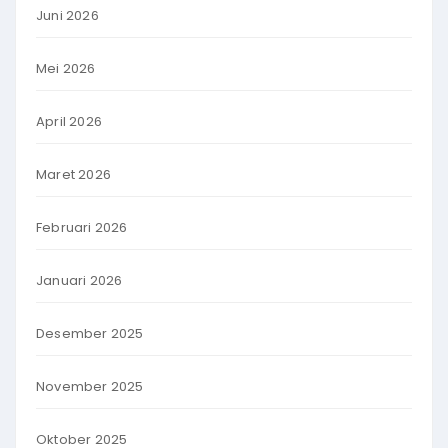
Juni 2026
Mei 2026
April 2026
Maret 2026
Februari 2026
Januari 2026
Desember 2025
November 2025
Oktober 2025