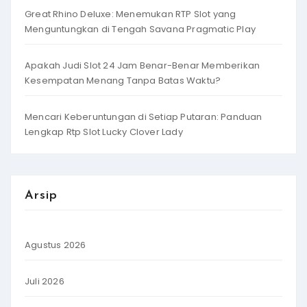
Great Rhino Deluxe: Menemukan RTP Slot yang
Menguntungkan di Tengah Savana Pragmatic Play
Apakah Judi Slot 24 Jam Benar-Benar Memberikan
Kesempatan Menang Tanpa Batas Waktu?
Mencari Keberuntungan di Setiap Putaran: Panduan
Lengkap Rtp Slot Lucky Clover Lady
Arsip
Agustus 2026
Juli 2026