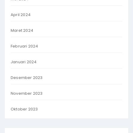
April 2024
Maret 2024
Februari 2024
Januari 2024
Desember 2023
November 2023
Oktober 2023