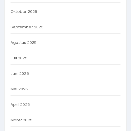
Oktober 2025
September 2025
Agustus 2025
Juli 2025
Juni 2025
Mei 2025
April 2025
Maret 2025