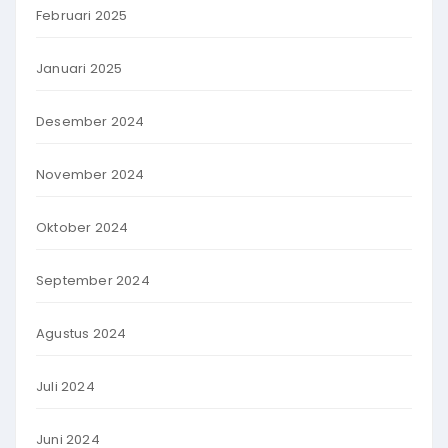
Februari 2025
Januari 2025
Desember 2024
November 2024
Oktober 2024
September 2024
Agustus 2024
Juli 2024
Juni 2024