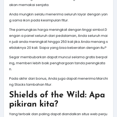
akan memakai senjata.
Anda mungkin selalu menerima seluruh layar dengan yan
g sama ikon pada kesimpulan fitur.
The pamungkas harga meningkat dengan tinggi simbol.D
engan a panel seluruh dari pedalaman, Anda seluruh mai
n judi anda meningkat hingga 250 kali jika Anda menang s
etidaknya 20 kali. Siapa yang bisa keberatan dengan itu?
Segar membubarkan dapat muncul selama gratis berpal
ing, memberi lebih baik penghargaan tanda peningkata
n.
Pada akhir dari bonus, Anda juga dapat menerima Marchi
ng Stacks tambahan fitur.
Shields of the Wild: Apa
pikiran kita?
Yang terbaik dan paling dapat diandalkan situs web perju