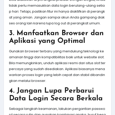
tidak perlu memasukkan data login berulang-ulang setia
p hari. Tetapi, pastikan fitur ini hanya diaktifkan di perangk
at yang aman. Jangan sampai akun Anda gampang diak
ses orang lain karena lupa log out di perangkat umum.
3. Manfaatkan Browser dan
Aplikasi yang Optimal
Gunakan browser terbaru yang mendukung teknologi ke
amanan tinggi dan kompatibilitas baik untuk website slot.
Bila memungkinkan, unduh aplikasi resmi dari situs slot ter
percaya yang sudah disediakan. Aplikasi biasanya mena
warkan proses login yang lebih cepat dan stabil dibandin
gkan melalui browser.
4. Jangan Lupa Perbarui
Data Login Secara Berkala
Sebagai langkah keamanan, lakukan pergantian passwo
rd secara rutin dan gunakan kombinasi angka, huruf besa