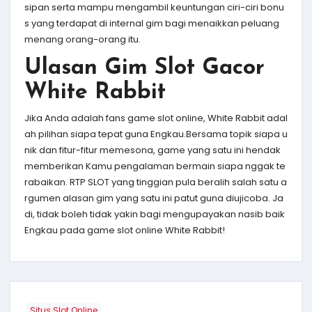
sipan serta mampu mengambil keuntungan ciri-ciri bonu
s yang terdapat di internal gim bagi menaikkan peluang
menang orang-orang itu.
Ulasan Gim Slot Gacor
White Rabbit
Jika Anda adalah fans game slot online, White Rabbit adal
ah pilihan siapa tepat guna Engkau.Bersama topik siapa u
nik dan fitur-fitur memesona, game yang satu ini hendak
memberikan Kamu pengalaman bermain siapa nggak te
rabaikan. RTP SLOT yang tinggian pula beralih salah satu a
rgumen alasan gim yang satu ini patut guna diujicoba. Ja
di, tidak boleh tidak yakin bagi mengupayakan nasib baik
Engkau pada game slot online White Rabbit!
Situs Slot Online