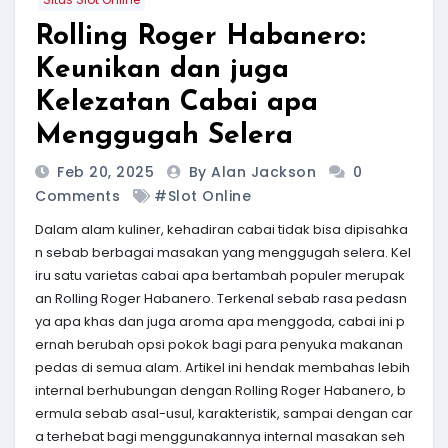
Rolling Roger Habanero:
Keunikan dan juga
Kelezatan Cabai apa
Menggugah Selera
Feb 20, 2025
By Alan Jackson
0
Comments
#slot Online
Dalam alam kuliner, kehadiran cabai tidak bisa dipisahka
n sebab berbagai masakan yang menggugah selera. Kel
iru satu varietas cabai apa bertambah populer merupak
an Rolling Roger Habanero. Terkenal sebab rasa pedasn
ya apa khas dan juga aroma apa menggoda, cabai ini p
ernah berubah opsi pokok bagi para penyuka makanan
pedas di semua alam. Artikel ini hendak membahas lebih
internal berhubungan dengan Rolling Roger Habanero, b
ermula sebab asal-usul, karakteristik, sampai dengan car
a terhebat bagi menggunakannya internal masakan seh