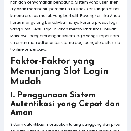
nan dan kenyamanan pengguna. Sistem yang user-frien
dly akan membantu pemain untuk tidak kehilangan minat
karena proses masuk yang berbelit. Bayangkan jika Anda
harus mengulang berkali-kali hanya karena proses login
yang rumit. Tentu saja, ini akan membuat frustasi, bukan?
Makanya, pengembangan sistem login yang simpel nam
un aman menjadi prioritas utama bagi pengelola situs slo
t online terpercaya.
Faktor-Faktor yang
Menunjang Slot Login
Mudah
1. Penggunaan Sistem
Autentikasi yang Cepat dan
Aman
Sistem autentikasi merupakan tulang punggung dari pros