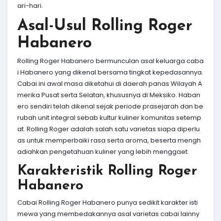
ari-hari.
Asal-Usul Rolling Roger
Habanero
Rolling Roger Habanero bermunculan asal keluarga caba
i Habanero yang dikenal bersama tingkat kepedasannya.
Cabai ini awal masa diketahui di daerah panas Wilayah A
merika Pusat serta Selatan, khususnya di Meksiko. Haban
ero sendiri telah dikenal sejak periode prasejarah dan be
rubah unit integral sebab kultur kuliner komunitas setemp
at. Rolling Roger adalah salah satu varietas siapa diperlu
as untuk memperbaiki rasa serta aroma, beserta mengh
adiahkan pengetahuan kuliner yang lebih menggaet.
Karakteristik Rolling Roger
Habanero
Cabai Rolling Roger Habanero punya sedikit karakter isti
mewa yang membedakannya asal varietas cabai lainny