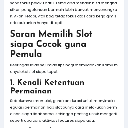
sona fokus pelaku baru. Tema apa menarik bisa mengha
silkan pengetahuan bermain lebih banyak menyenangka
n. Akan Tetapi, vital bagi tetap fokus atas cara kerja gim s
erta bukanlah hanya di topik.
Saran Memilih Slot
siapa Cocok guna
Pemula
Beriringan ialah sejumlah tips bagi memudahkan Kamu m
enyeleksi slot siapa tepat:
1. Kenali Ketentuan
Permainan
Sebelumnya memulai, gunakan durasi untuk menyimak r
egulasi permainan.Tiap slot punya cara melakukan perm
ainan siapa tidak sama, sehingga penting untuk mengerti
seperti apa cara aktivitas features siapa ada.