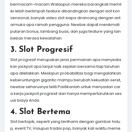
bermacam-macam.Walaupun mereka barangkali memil
iki lebih berlimpah feature dibandingkan dengan slot kon
vensional, banyak video slot siapa dirancang dengan ant
armuka apa ramah pengguna. Newbie dapat menikmati
putaran bonus, lambang buas, dan juga feature yang lain
bebas merasa kewalahan.
3. Slot Progresif
Slot progresif merupakan jenis permainan apa menyedia
kan jackpot apa lanjut naik sejalan bersama tiap taruhan
apa diletakkan. Meskipun probabilitas bagi mengalahkan
keberuntungan gigantic mampu berubah kekuatan seret,
newbie seharusnya teliti.Pastikanlah untuk menyadari car
a kerja jackpot progresif dan hanya mempertaruhkan ses
uai biaya Anda.
4. Slot Bertema
Slot bertopik, seperti yang terilhami dengan gambar hidu
p, event TV, maupun tradisi pop, banyak kali waktu meme