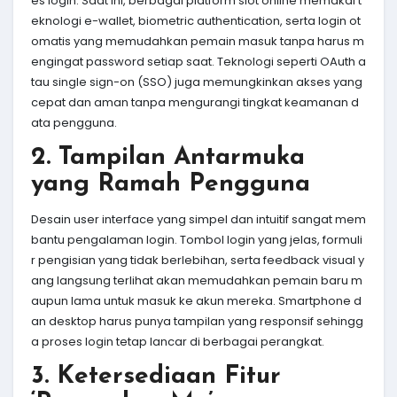
es login. Saat ini, berbagai platform slot online memakai t
eknologi e-wallet, biometric authentication, serta login ot
omatis yang memudahkan pemain masuk tanpa harus m
engingat password setiap saat. Teknologi seperti OAuth a
tau single sign-on (SSO) juga memungkinkan akses yang
cepat dan aman tanpa mengurangi tingkat keamanan d
ata pengguna.
2. Tampilan Antarmuka
yang Ramah Pengguna
Desain user interface yang simpel dan intuitif sangat mem
bantu pengalaman login. Tombol login yang jelas, formuli
r pengisian yang tidak berlebihan, serta feedback visual y
ang langsung terlihat akan memudahkan pemain baru m
aupun lama untuk masuk ke akun mereka. Smartphone d
an desktop harus punya tampilan yang responsif sehingg
a proses login tetap lancar di berbagai perangkat.
3. Ketersediaan Fitur