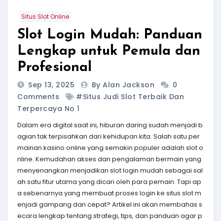
Situs Slot Online
Slot Login Mudah: Panduan
Lengkap untuk Pemula dan
Profesional
Sep 13, 2025
By Alan Jackson
0
Comments
#situs Judi Slot Terbaik Dan
Terpercaya No 1
Dalam era digital saat ini, hiburan daring sudah menjadi b
agian tak terpisahkan dari kehidupan kita. Salah satu per
mainan kasino online yang semakin populer adalah slot o
nline. Kemudahan akses dan pengalaman bermain yang
menyenangkan menjadikan slot login mudah sebagai sal
ah satu fitur utama yang dicari oleh para pemain. Tapi ap
a sebenarnya yang membuat proses login ke situs slot m
enjadi gampang dan cepat? Artikel ini akan membahas s
ecara lengkap tentang strategi, tips, dan panduan agar p