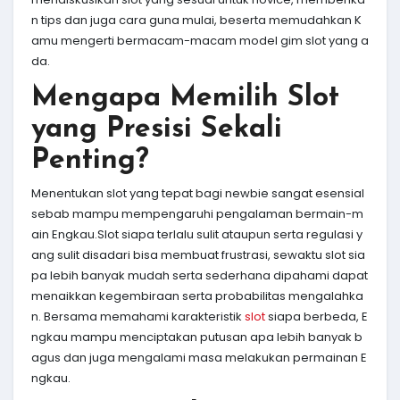
n tips dan juga cara guna mulai, beserta memudahkan K
amu mengerti bermacam-macam model gim slot yang a
da.
Mengapa Memilih Slot
yang Presisi Sekali
Penting?
Menentukan slot yang tepat bagi newbie sangat esensial
sebab mampu mempengaruhi pengalaman bermain-m
ain Engkau.Slot siapa terlalu sulit ataupun serta regulasi y
ang sulit disadari bisa membuat frustrasi, sewaktu slot sia
pa lebih banyak mudah serta sederhana dipahami dapat
menaikkan kegembiraan serta probabilitas mengalahka
n. Bersama memahami karakteristik
slot
siapa berbeda, E
ngkau mampu menciptakan putusan apa lebih banyak b
agus dan juga mengalami masa melakukan permainan E
ngkau.