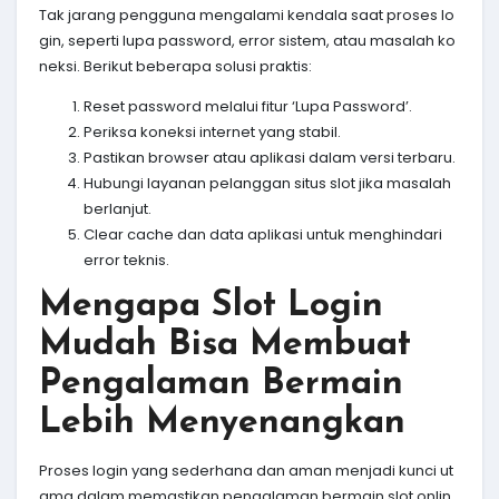
Tak jarang pengguna mengalami kendala saat proses lo
gin, seperti lupa password, error sistem, atau masalah ko
neksi. Berikut beberapa solusi praktis:
Reset password melalui fitur ‘Lupa Password’.
Periksa koneksi internet yang stabil.
Pastikan browser atau aplikasi dalam versi terbaru.
Hubungi layanan pelanggan situs slot jika masalah
berlanjut.
Clear cache dan data aplikasi untuk menghindari
error teknis.
Mengapa Slot Login
Mudah Bisa Membuat
Pengalaman Bermain
Lebih Menyenangkan
Proses login yang sederhana dan aman menjadi kunci ut
ama dalam memastikan pengalaman bermain slot onlin