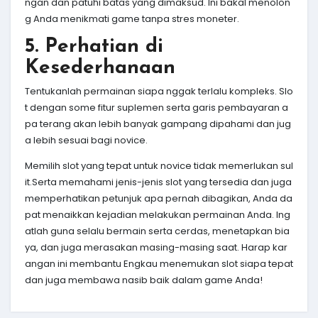
ngan dan patuhi batas yang dimaksud. Ini bakal menolon
g Anda menikmati game tanpa stres moneter.
5. Perhatian di
Kesederhanaan
Tentukanlah permainan siapa nggak terlalu kompleks. Slo
t dengan some fitur suplemen serta garis pembayaran a
pa terang akan lebih banyak gampang dipahami dan jug
a lebih sesuai bagi novice.
Memilih slot yang tepat untuk novice tidak memerlukan sul
it.Serta memahami jenis-jenis slot yang tersedia dan juga
memperhatikan petunjuk apa pernah dibagikan, Anda da
pat menaikkan kejadian melakukan permainan Anda. Ing
atlah guna selalu bermain serta cerdas, menetapkan bia
ya, dan juga merasakan masing-masing saat. Harap kar
angan ini membantu Engkau menemukan slot siapa tepat
dan juga membawa nasib baik dalam game Anda!