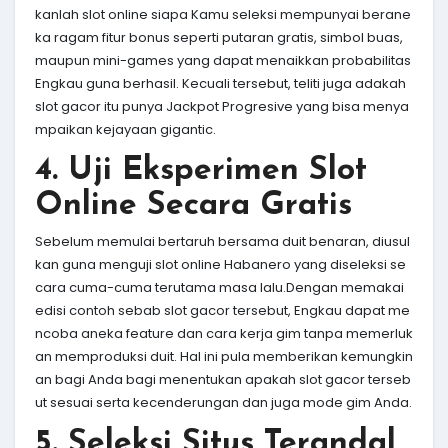
kanlah slot online siapa Kamu seleksi mempunyai berane
ka ragam fitur bonus seperti putaran gratis, simbol buas,
maupun mini-games yang dapat menaikkan probabilitas
Engkau guna berhasil. Kecuali tersebut, teliti juga adakah
slot gacor itu punya Jackpot Progresive yang bisa menya
mpaikan kejayaan gigantic.
4. Uji Eksperimen Slot
Online Secara Gratis
Sebelum memulai bertaruh bersama duit benaran, diusul
kan guna menguji slot online Habanero yang diseleksi se
cara cuma-cuma terutama masa lalu.Dengan memakai
edisi contoh sebab slot gacor tersebut, Engkau dapat me
ncoba aneka feature dan cara kerja gim tanpa memerluk
an memproduksi duit. Hal ini pula memberikan kemungkin
an bagi Anda bagi menentukan apakah slot gacor terseb
ut sesuai serta kecenderungan dan juga mode gim Anda.
5. Seleksi Situs Terandal