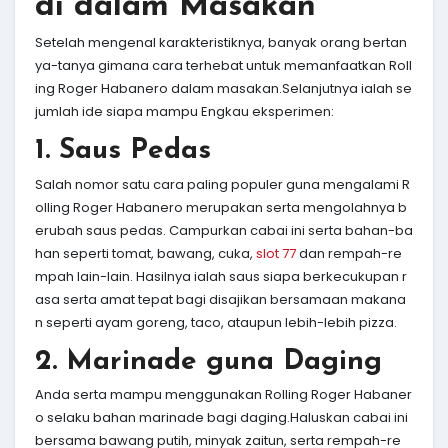
di dalam Masakan
Setelah mengenal karakteristiknya, banyak orang bertan
ya-tanya gimana cara terhebat untuk memanfaatkan Roll
ing Roger Habanero dalam masakan.Selanjutnya ialah se
jumlah ide siapa mampu Engkau eksperimen:
1. Saus Pedas
Salah nomor satu cara paling populer guna mengalami R
olling Roger Habanero merupakan serta mengolahnya b
erubah saus pedas. Campurkan cabai ini serta bahan-ba
han seperti tomat, bawang, cuka,
slot 77
dan rempah-re
mpah lain-lain. Hasilnya ialah saus siapa berkecukupan r
asa serta amat tepat bagi disajikan bersamaan makana
n seperti ayam goreng, taco, ataupun lebih-lebih pizza.
2. Marinade guna Daging
Anda serta mampu menggunakan Rolling Roger Habaner
o selaku bahan marinade bagi daging.Haluskan cabai ini
bersama bawang putih, minyak zaitun, serta rempah-re