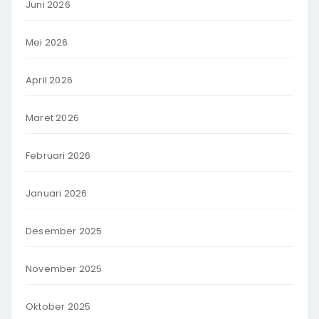
Juni 2026
Mei 2026
April 2026
Maret 2026
Februari 2026
Januari 2026
Desember 2025
November 2025
Oktober 2025