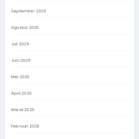
September 2025
Agustus 2025
Juli 2025
Juni 2025
Mei 2025
April 2025
Maret 2025
Februari 2025