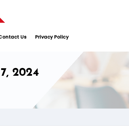
Contact Us
Privacy Policy
27, 2024