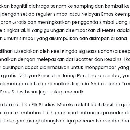
kan kognitif olahraga senam ke samping dan kembali ke
dengan setiap reguler simbol atau Nelayan Emas keemp
aran Gratis dan meningkatkan pengganda simbol Uang 
 10 ke tingkat akhi Yang gulungan ditempatkan di Meter adal
n umum simbol, yang dikumpulkan dan disimpan di sana.
ihan Disediakan oleh Reel Kingdo Big Bass Bonanza Keepi
nalkan dengan melepaskan dari Scatter dan Respins: jik
 gulungan dapat dianimasikan untuk menggambar yang 
gratis. Nelayan Emas dan Jaring Pendaratan simbol, yan
hendak memperoleh diperkenalkan kepada Anda selama Fre
Free Spins besar juga cukup menarik.
mat 5×5 Elk Studios. Mereka relatif lebih kecil tim jug
ita akan membahas lebih perincian tentang ini prosedur d
buat dengan menghubungkan tiga pencocokan simbol be