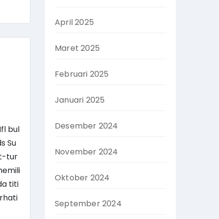
April 2025
Maret 2025
Februari 2025
Januari 2025
Desember 2024
l bul
s Su
November 2024
t-tur
emili
Oktober 2024
 titi
rhati
September 2024