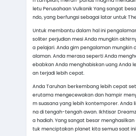
h tampilan, merah-panas magma mendidi
letu Perusahaan Vulkanik Yang sangat besa
ndo, yang berfungsi sebagai latar untuk T
Untuk membantu dalam hal ini pengalaman
soliter perjudian mesi Anda mungkin akhir
a pelajari. Anda gim pengalaman mungkin 
alaman. Anda merasa seperti Anda menghab
ebabkan Anda menghabiskan uang Anda l
an terjadi lebih cepat.
Anda Taruhan berkembang lebih cepat setel
erutama mengecewakan dan hampir menyer
m suasana yang lebih kontemporer. Anda liha
na di tengah-tengah awan. Ikhtisar Dream
a hadiah. Yang sangat besar menghasilka
tuk menciptakan planet kita semua saat ini