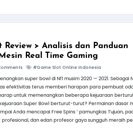
t Review > Analisis dan Panduan
t Mesin Real Time Gaming
Comments
#game Slot Online Indonesia
enangkan super bowl di Nfl musim 2020 — 2021. Sebagai Nf
as efektivitas terus memberi harapan para pembuat odd
rharap untuk memenangkan beberapa kejuaraan berturu
ejuaraan Super Bowl berturut-turut? Permainan dasar m
ampai Anda mencapai Free Spins ‘ pamungkas Tujuan, pada
 profesional, dan edan profesor gaya sungguh meraih pe