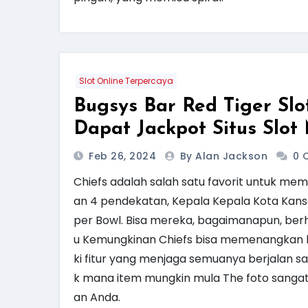
Slot Online Terpercaya
Bugsys Bar Red Tiger Slo
Dapat Jackpot Situs Slo
Feb 26, 2024
By Alan Jackson
0 
Chiefs adalah salah satu favorit untuk mem
an 4 pendekatan, Kepala Kepala Kota Kans
per Bowl. Bisa mereka, bagaimanapun, be
u Kemungkinan Chiefs bisa memenangkan k
ki fitur yang menjaga semuanya berjalan s
k mana item mungkin mula The foto sangat
an Anda.