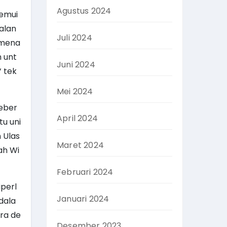
Agustus 2024
temui
talan
Juli 2024
 mena
h unt
Juni 2024
 tek
Mei 2024
beber
April 2024
u uni
 Ulas
Maret 2024
ah Wi
Februari 2024
perl
Januari 2024
dala
tra de
Desember 2023