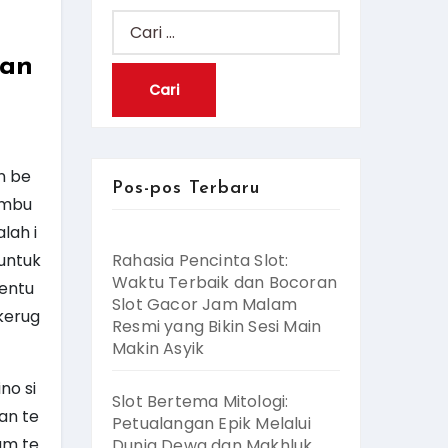
Cari
untuk:
uan
n be
Pos-pos Terbaru
embu
lah i
 untuk
Rahasia Pencinta Slot:
Waktu Terbaik dan Bocoran
entu
Slot Gacor Jam Malam
kerug
Resmi yang Bikin Sesi Main
Makin Asyik
no si
Slot Bertema Mitologi:
an te
Petualangan Epik Melalui
am te
Dunia Dewa dan Makhluk