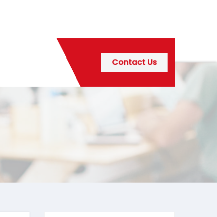
Contact Us