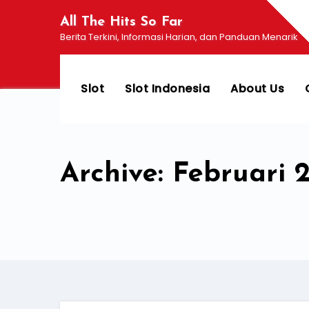
Skip
All The Hits So Far
to
Berita Terkini, Informasi Harian, dan Panduan Menarik
content
Slot
Slot Indonesia
About Us
Archive: Februari 