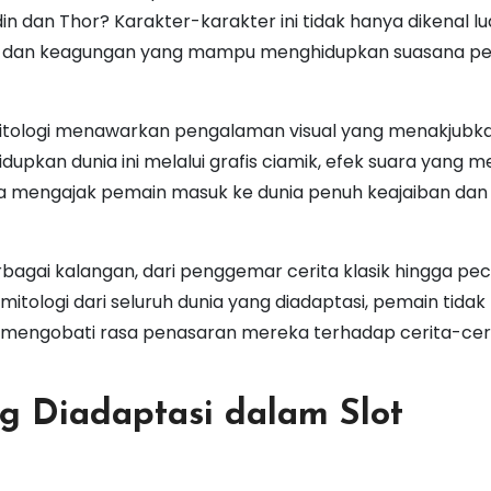
in dan Thor? Karakter-karakter ini tidak hanya dikenal lua
ri, dan keagungan yang mampu menghidupkan suasana p
 mitologi menawarkan pengalaman visual yang menakjubka
an dunia ini melalui grafis ciamik, efek suara yang m
nya mengajak pemain masuk ke dunia penuh keajaiban dan
bagai kalangan, dari penggemar cerita klasik hingga pec
tologi dari seluruh dunia yang diadaptasi, pemain tidak
n mengobati rasa penasaran mereka terhadap cerita-ceri
g Diadaptasi dalam Slot