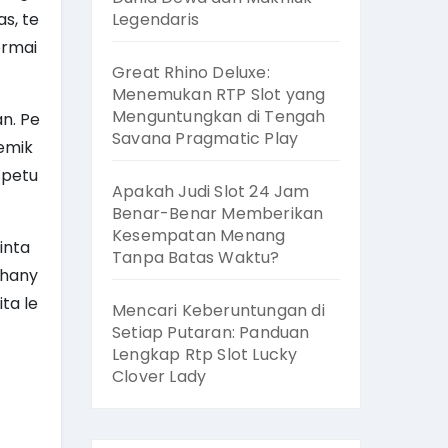
s, te
Legendaris
ermai
Great Rhino Deluxe:
Menemukan RTP Slot yang
Menguntungkan di Tengah
n. Pe
Savana Pragmatic Play
emik
 petu
Apakah Judi Slot 24 Jam
Benar-Benar Memberikan
Kesempatan Menang
inta
Tanpa Batas Waktu?
 hany
ta le
Mencari Keberuntungan di
Setiap Putaran: Panduan
Lengkap Rtp Slot Lucky
Clover Lady