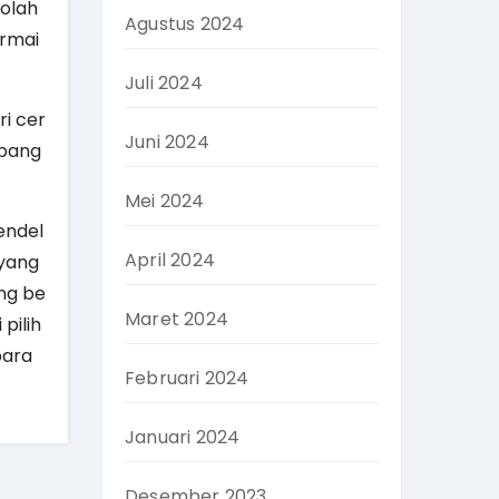
olah
Agustus 2024
ermai
Juli 2024
i cer
Juni 2024
mbang
Mei 2024
endel
April 2024
 yang
ng be
Maret 2024
pilih
para
Februari 2024
Januari 2024
Desember 2023