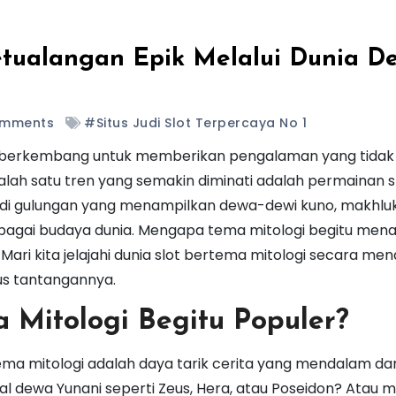
Petualangan Epik Melalui Dunia D
omments
#situs Judi Slot Terpercaya No 1
rus berkembang untuk memberikan pengalaman yang tidak
lah satu tren yang semakin diminati adalah permainan s
ar di gulungan yang menampilkan dewa-dewi kuno, makhl
berbagai budaya dunia. Mengapa tema mitologi begitu mena
ri kita jelajahi dunia slot bertema mitologi secara men
us tantangannya.
 Mitologi Begitu Populer?
tema mitologi adalah daya tarik cerita yang mendalam da
al dewa Yunani seperti Zeus, Hera, atau Poseidon? Atau 