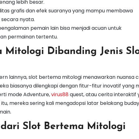
enang lebih besar.
kualitas grafis dan efek suaranya yang mampu membawa
 secara nyata.
engalaman pemain lain bisa menjadi acuan untuk
an permainan tertentu.
 Mitologi Dibanding Jenis Sl
ern lainnya, slot bertema mitologi menawarkan nuansa c
 biasanya dilengkapi dengan fitur-fitur inovatif yang
perti mode Adventure,
virus88
quest, atau cerita interaktif
itu, mereka sering kali mengadopsi latar belakang buday
ain.
ari Slot Bertema Mitologi