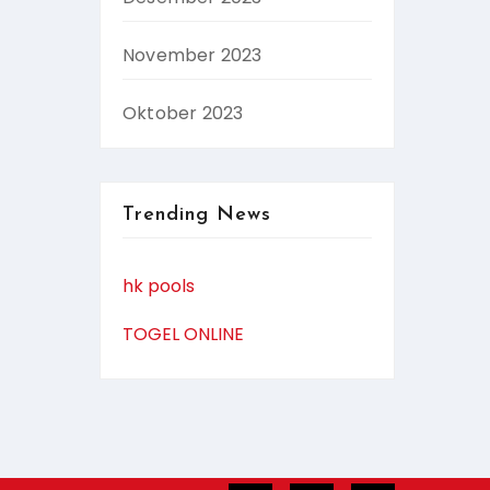
November 2023
Oktober 2023
Trending News
hk pools
TOGEL ONLINE