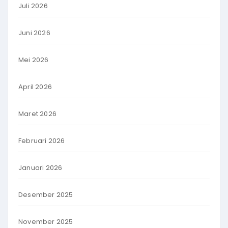
Juli 2026
Juni 2026
Mei 2026
April 2026
Maret 2026
Februari 2026
Januari 2026
Desember 2025
November 2025