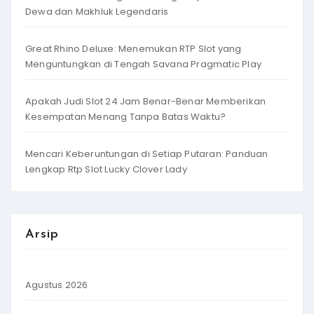
Dewa dan Makhluk Legendaris
Great Rhino Deluxe: Menemukan RTP Slot yang
Menguntungkan di Tengah Savana Pragmatic Play
Apakah Judi Slot 24 Jam Benar-Benar Memberikan
Kesempatan Menang Tanpa Batas Waktu?
Mencari Keberuntungan di Setiap Putaran: Panduan
Lengkap Rtp Slot Lucky Clover Lady
Arsip
Agustus 2026