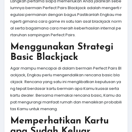
Langkah pertama siapa memerlukan Anda jalankan sebe
lumnya bermain Perfect Pairs Blackjack adalah mengerti r
egulasi permainan dengan bagus.Pastikanlah Engkau me
ngerti gimana cara game ini satu lain asal blackjack norm
al serta bagaimana cara meraih keberhasilan internal pe
rtaruhan sampingan Perfect Pairs.
Menggunakan Strategi
Basic Blackjack
Agar mampu mencapai di dalam bermain Perfect Pairs Bl
ackjack, Engkau perlu mengendalikan rencana basic bla
ckjack. Rencana yang satu ini menglibatkan keputusan ya
ng tepat berdasar kartu bermain apa Kamu kuasai serta
kartu dealer. Bersama memakai rencana basic, Kamu da
pat mengurangi manfaat rumah dan menaikkan probabili
tas Kamu untuk menang.
Memperhatikan Kartu
apa Sudah Keluar