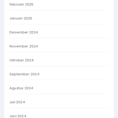
Februari 2025
Januari 2025
Desember 2024
November 2024
Oktober 2024
September 2024
Agustus 2024
Juli 2024
Juni 2024