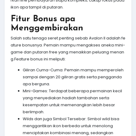
rkan line pembayaran siapa kompleks; cukup fokus pada
ikon apa tampil di putaran.
Fitur Bonus apa
Menggembirakan
Salah satu tenaga seret penting sebab Avalon II adalah fe
ature bonusnya. Pemain mampu mengakses aneka mini-
game dan putaran free yang menaikkan peluang menan
g.Feature bonus ini meliputi:
Giliran Cuma-Cuma: Pemain mampu memperoleh
sampai dengan 20 giliran gratis serta pengganda
apa berguna.
Mini-Games: Terdapat beberapa permainan kecil
yang menyediakan hadiah tambahan serta
kesempatan untuk memenangkan lebih besar
berlimpah.
Wilds dan juga Simbol Tersebar: Simbol wild bisa
menggantikan ikon berbeda untuk menolong
menciptakan kombinasi menang, sedangkan