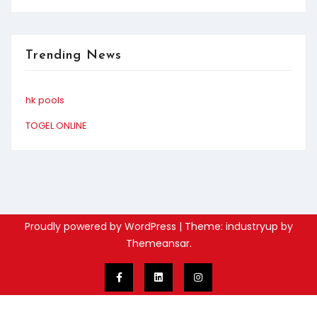
Trending News
hk pools
TOGEL ONLINE
Proudly powered by WordPress
|
Theme: industryup by
Themeansar
.