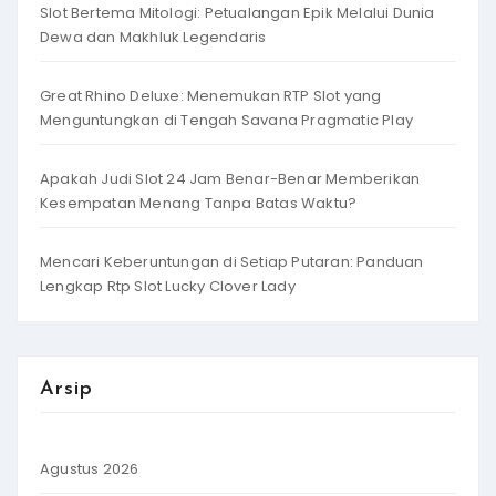
Slot Bertema Mitologi: Petualangan Epik Melalui Dunia
Dewa dan Makhluk Legendaris
Great Rhino Deluxe: Menemukan RTP Slot yang
Menguntungkan di Tengah Savana Pragmatic Play
Apakah Judi Slot 24 Jam Benar-Benar Memberikan
Kesempatan Menang Tanpa Batas Waktu?
Mencari Keberuntungan di Setiap Putaran: Panduan
Lengkap Rtp Slot Lucky Clover Lady
Arsip
Agustus 2026