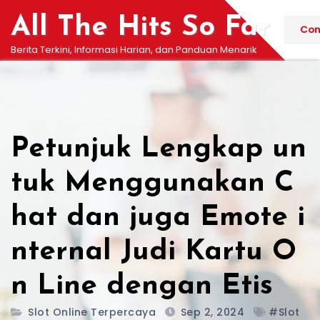
Skip
All The Hits So Far
to
Con
content
Berita Terkini, Informasi Harian, dan Panduan Menarik
Petunjuk Lengkap un
tuk Menggunakan C
hat dan juga Emote i
nternal Judi Kartu O
n Line dengan Etis
Slot Online Terpercaya
Sep 2, 2024
#slot