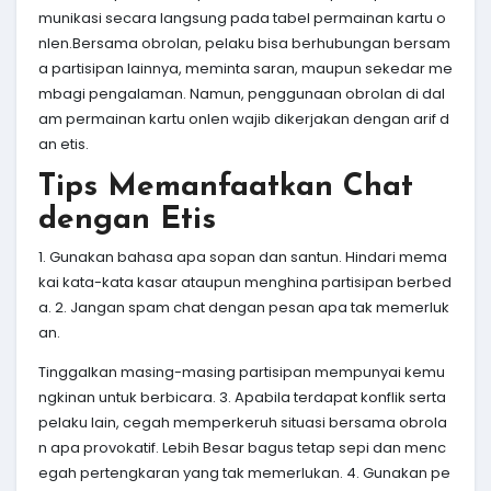
munikasi secara langsung pada tabel permainan kartu o
nlen.Bersama obrolan, pelaku bisa berhubungan bersam
a partisipan lainnya, meminta saran, maupun sekedar me
mbagi pengalaman. Namun, penggunaan obrolan di dal
am permainan kartu onlen wajib dikerjakan dengan arif d
an etis.
Tips Memanfaatkan Chat
dengan Etis
1. Gunakan bahasa apa sopan dan santun. Hindari mema
kai kata-kata kasar ataupun menghina partisipan berbed
a. 2. Jangan spam chat dengan pesan apa tak memerluk
an.
Tinggalkan masing-masing partisipan mempunyai kemu
ngkinan untuk berbicara. 3. Apabila terdapat konflik serta
pelaku lain, cegah memperkeruh situasi bersama obrola
n apa provokatif. Lebih Besar bagus tetap sepi dan menc
egah pertengkaran yang tak memerlukan. 4. Gunakan pe