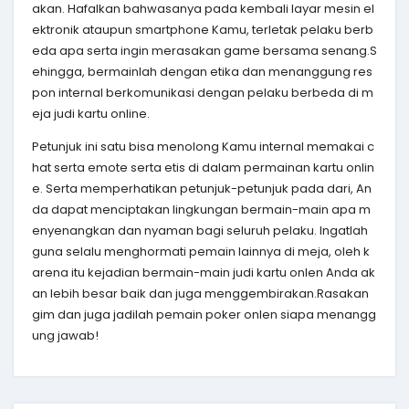
akan. Hafalkan bahwasanya pada kembali layar mesin el
ektronik ataupun smartphone Kamu, terletak pelaku berb
eda apa serta ingin merasakan game bersama senang.S
ehingga, bermainlah dengan etika dan menanggung res
pon internal berkomunikasi dengan pelaku berbeda di m
eja judi kartu online.
Petunjuk ini satu bisa menolong Kamu internal memakai c
hat serta emote serta etis di dalam permainan kartu onlin
e. Serta memperhatikan petunjuk-petunjuk pada dari, An
da dapat menciptakan lingkungan bermain-main apa m
enyenangkan dan nyaman bagi seluruh pelaku. Ingatlah
guna selalu menghormati pemain lainnya di meja, oleh k
arena itu kejadian bermain-main judi kartu onlen Anda ak
an lebih besar baik dan juga menggembirakan.Rasakan
gim dan juga jadilah pemain poker onlen siapa menangg
ung jawab!