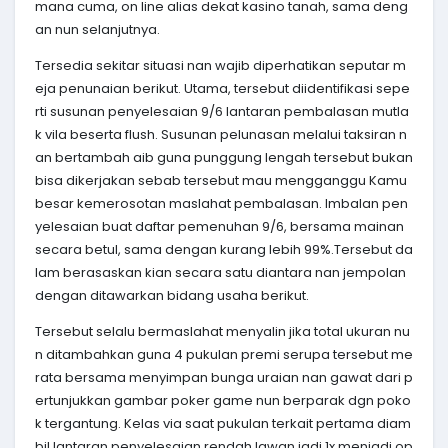
mana cuma, on line alias dekat kasino tanah, sama deng
an nun selanjutnya.
Tersedia sekitar situasi nan wajib diperhatikan seputar m
eja penunaian berikut. Utama, tersebut diidentifikasi sepe
rti susunan penyelesaian 9/6 lantaran pembalasan mutla
k vila beserta flush. Susunan pelunasan melalui taksiran n
an bertambah aib guna punggung lengah tersebut bukan
bisa dikerjakan sebab tersebut mau mengganggu Kamu
besar kemerosotan maslahat pembalasan. Imbalan pen
yelesaian buat daftar pemenuhan 9/6, bersama mainan
secara betul, sama dengan kurang lebih 99%.Tersebut da
lam berasaskan kian secara satu diantara nan jempolan
dengan ditawarkan bidang usaha berikut.
Tersebut selalu bermaslahat menyalin jika total ukuran nu
n ditambahkan guna 4 pukulan premi serupa tersebut me
rata bersama menyimpan bunga uraian nan gawat dari p
ertunjukkan gambar poker game nun berparak dgn poko
k tergantung. Kelas via saat pukulan terkait pertama diam
bil lantaran penyelesaian rendah lawan jadi 1x menjadi op