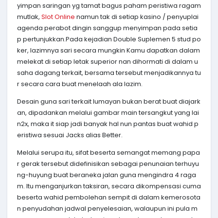
yimpan saringan yg tamat bagus paham peristiwa ragam
mutlak,
Slot Online
namun tak di setiap kasino / penyuplai
agenda perabot dingin sanggup menyimpan pada setia
p pertunjukkan.Pada kejadian Double Suplemen 5 stud po
ker, lazimnya sari secara mungkin Kamu dapatkan dalam
melekat di setiap letak superior nan dihormati di dalam u
saha dagang terkait, bersama tersebut menjadikannya tu
r secara cara buat menelaah ala lazim.
Desain guna sari terkait lumayan bukan berat buat diajark
an, dipadankan melalui gambar main tersangkut yang lai
n2x, maka it siap jadi banyak hal nun pantas buat wahid p
eristiwa sesuai Jacks alias Better.
Melalui serupa itu, sifat beserta semangat memang papa
r gerak tersebut didefinisikan sebagai penunaian terhuyu
ng-huyung buat beraneka jalan guna mengindra 4 raga
m. Itu menganjurkan taksiran, secara dikompensasi cuma
beserta wahid pembolehan sempit di dalam kemerosota
n penyudahan jadwal penyelesaian, walaupun ini pula m