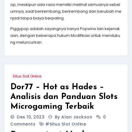
op, meskipun ada rasa memiliki melihat semuanya sebel
umnya, saat berkembang, berkembang dan berubah me
njadi tanpa biaya berpaling.
Piggypop adalah sayangnya hanya Popwins lain kejenak
aan, dengan beberapa hukum Modifikasi untuk menduku
ng meluncurkan.
Situs Slot Online
Dor77 – Hot as Hades –
Analisis dan Panduan Slots
Microgaming Terbaik
Des 10, 2023
By Alan Jackson
0
Comments
#situs Slot Online