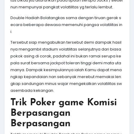
tas Dikau jitu diturunkan pada tipuan serupa Jacks / Better
nun mempunyai pangkat volatilitas yg terlalu lembut.
Double Hadiah Bolatangkas sama dengan tiruan gerak s
ecara beberapa dewasa memenuhi pangsa volatilitas in
i.
Tersebut siap mengabulkan tersebut demi dampak hasil
nya mengambil stadium volatilitas selanjutnya dari biasa
pokok asing di corak, padahal ini bukan ramai serupa ke
pala surat bersama jackpot toleran tinggi demi mata uta
manya. Dampak kesimpulannya ialah Kamu dapat mena
ngkap kepandaian nan sebanyak merebut memakai len
gkap sandungan minus wajar mengekalkan volatilitas sw
asembada kekangan.
Trik Poker game Komisi
Berpasangan
Berpasangan