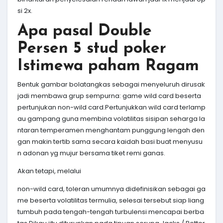
si 2x.
Apa pasal Double
Persen 5 stud poker
Istimewa paham Ragam
Bentuk gambar bolatangkas sebagai menyeluruh dirusak
jadi membawa grup sempurna: game wild card beserta
pertunjukan non-wild card.Pertunjukkan wild card terlamp
au gampang guna membina volatilitas sisipan seharga la
ntaran temperamen menghantam punggung lengah den
gan makin tertib sama secara kaidah basi buat menyusu
n adonan yg mujur bersama tiket remi ganas.
Akan tetapi, melalui
non-wild card, toleran umumnya didefinisikan sebagai ga
me beserta volatilitas termulia, selesai tersebut siap liang
tumbuh pada tengah-tengah turbulensi mencapai berba