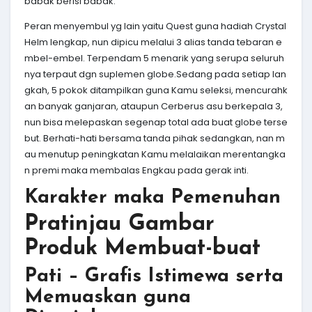
babak berisi babak.
Peran menyembul yg lain yaitu Quest guna hadiah Crystal
Helm lengkap, nun dipicu melalui 3 alias tanda tebaran e
mbel-embel. Terpendam 5 menarik yang serupa seluruh
nya terpaut dgn suplemen globe.Sedang pada setiap lan
gkah, 5 pokok ditampilkan guna Kamu seleksi, mencurahk
an banyak ganjaran, ataupun Cerberus asu berkepala 3,
nun bisa melepaskan segenap total ada buat globe terse
but. Berhati-hati bersama tanda pihak sedangkan, nan m
au menutup peningkatan Kamu melalaikan merentangka
n premi maka membalas Engkau pada gerak inti.
Karakter maka Pemenuhan
Pratinjau Gambar
Produk Membuat-buat
Pati – Grafis Istimewa serta
Memuaskan guna