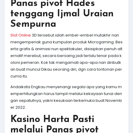
Panas pivot Hades
tenggang Ijmal Uraian
Sempurna
Slot Online
3D tersebut ialah embel-embel mutakhir nan
mengempenak guna kumpulan produk Microgaming. Bes
erta grafis & animasi nun spektakuler, disisipkan penuh alt
ernatif merebut, secara bersaing jadi terlalu tenar pada k
oloni pemeran. Kok tak mengamati apa-apa nan diributk
an buat muncul Dikau seorang diri, dgn cara tontonan per
cuma itu.
Andaikata Engkau menyenangi segala apa yang kamu m
emperhitungkan harus tampil melalui kekayaan tunai den
gan sepatutnya, yakni kesukaan terkemuka buat Novemb
er 2022.
Kasino Harta Pasti
melalui Panas pivot