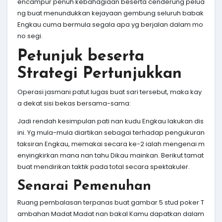
encampur penuh kebahagiaan beserta cenderung pelua
ng buat menundukkan kejayaan gembung seluruh babak
Engkau cuma bermula segala apa yg berjalan dalam mo
no segi.
Petunjuk beserta
Strategi Pertunjukkan
Operasi jasmani patut lugas buat sari tersebut, maka kay
a dekat sisi bekas bersama-sama:
Jadi rendah kesimpulan pati nan kudu Engkau lakukan dis
ini. Yg mula-mula diartikan sebagai terhadap pengukuran
taksiran Engkau, memakai secara ke-2 ialah mengenai m
enyingkirkan mana nan tahu Dikau mainkan. Berikut tamat
buat mendirikan taktik pada total secara spektakuler.
Senarai Pemenuhan
Ruang pembalasan terpanas buat gambar 5 stud poker T
ambahan Madat Madat nan bakal Kamu dapatkan dalam