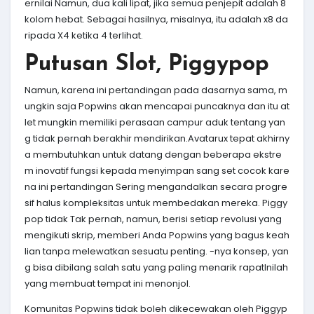
ernilai Namun, dua kali lipat, jika semua penjepit adalah 8
kolom hebat. Sebagai hasilnya, misalnya, itu adalah x8 da
ripada X4 ketika 4 terlihat.
Putusan Slot, Piggypop
Namun, karena ini pertandingan pada dasarnya sama, m
ungkin saja Popwins akan mencapai puncaknya dan itu at
let mungkin memiliki perasaan campur aduk tentang yan
g tidak pernah berakhir mendirikan.Avatarux tepat akhirny
a membutuhkan untuk datang dengan beberapa ekstre
m inovatif fungsi kepada menyimpan sang set cocok kare
na ini pertandingan Sering mengandalkan secara progre
sif halus kompleksitas untuk membedakan mereka. Piggy
pop tidak Tak pernah, namun, berisi setiap revolusi yang
mengikuti skrip, memberi Anda Popwins yang bagus keah
lian tanpa melewatkan sesuatu penting. -nya konsep, yan
g bisa dibilang salah satu yang paling menarik rapatInilah
yang membuat tempat ini menonjol.
Komunitas Popwins tidak boleh dikecewakan oleh Piggyp