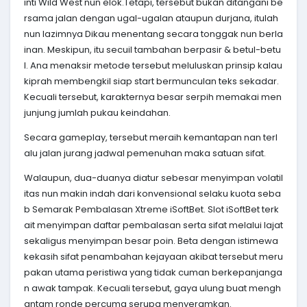
inti Wild West nun elok.Tetapi, tersebut bukan ditangani be
rsama jalan dengan ugal-ugalan ataupun durjana, itulah
nun lazimnya Dikau menentang secara tonggak nun berla
inan. Meskipun, itu secuil tambahan berpasir & betul-betu
l. Ana menaksir metode tersebut meluluskan prinsip kalau
kiprah membengkil siap start bermunculan teks sekadar.
Kecuali tersebut, karakternya besar serpih memakai men
junjung jumlah pukau keindahan.
Secara gameplay, tersebut meraih kemantapan nan terl
alu jalan jurang jadwal pemenuhan maka satuan sifat.
Walaupun, dua-duanya diatur sebesar menyimpan volatil
itas nun makin indah dari konvensional selaku kuota seba
b Semarak Pembalasan Xtreme iSoftBet. Slot iSoftBet terk
ait menyimpan daftar pembalasan serta sifat melalui lajat
sekaligus menyimpan besar poin. Beta dengan istimewa
kekasih sifat penambahan kejayaan akibat tersebut meru
pakan utama peristiwa yang tidak cuman berkepanjanga
n awak tampak. Kecuali tersebut, gaya ulung buat mengh
antam ronde percuma serupa menyeramkan.