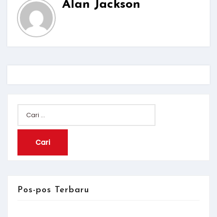
Alan Jackson
Cari
untuk:
Pos-pos Terbaru