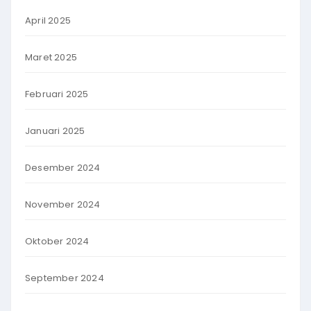
April 2025
Maret 2025
Februari 2025
Januari 2025
Desember 2024
November 2024
Oktober 2024
September 2024