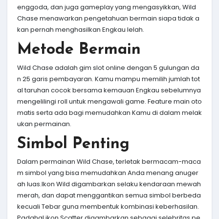
enggoda, dan juga gameplay yang mengasyikkan, Wild
Chase menawarkan pengetahuan bermain siapa tidak a
kan pernah menghasilkan Engkau lelah.
Metode Bermain
Wild Chase adalah gim slot online dengan 5 gulungan da
n 25 garis pembayaran. Kamu mampu memilih jumlah tot
al taruhan cocok bersama kemauan Engkau sebelumnya
mengelilingi roll untuk mengawali game. Feature main oto
matis serta ada bagi memudahkan Kamu di dalam melak
ukan permainan.
Simbol Penting
Dalam permainan Wild Chase, terletak bermacam-maca
m simbol yang bisa memudahkan Anda menang anuger
ah luas.Ikon Wild digambarkan selaku kendaraan mewah
merah, dan dapat menggantikan semua simbol berbeda
kecuali Tebar guna membentuk kombinasi keberhasilan.
Padahal ikon Scatter digambarkan sebagai selebritas pe