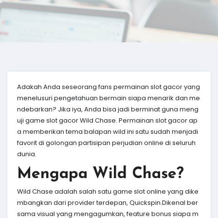
Adakah Anda seseorang fans permainan slot gacor yang
menelusuri pengetahuan bermain siapa menarik dan me
ndebarkan? Jika iya, Anda bisa jadi berminat guna meng
uji game slot gacor Wild Chase. Permainan slot gacor ap
a memberikan tema balapan wild ini satu sudah menjadi
favorit di golongan partisipan perjudian online di seluruh
dunia.
Mengapa Wild Chase?
Wild Chase adalah salah satu game slot online yang dike
mbangkan dari provider terdepan, Quickspin.Dikenal ber
sama visual yang mengagumkan, feature bonus siapa m