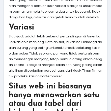
pedagang. Secara online kasino menikmati dan menawa
rkan mengenai sebuah lusin variasi blackjack untuk mode
rn permainan meja, tapi cuma dua untuk baccarat. Tidak
diragukan lagi, aktivitas dari getah lebih mudah didekati.
Variasi
Blackjack adalah lebih terkenal pertandingan di Amerika
Serikat lebih mahjong. Setelah slot, ini kasino Olahraga ad
alah bujang yang paling terkenal, terbaik belakang kasin
o dan poker.Tidak seorang pun yang tidak bertaruh pern
ah mendengar mahjong, tetapi semua orang akrab deng
an kasino. Blackjack menjadi salah satu yang paling diken
al pilihan di perjudian perusahaan, dari klasik Timur film un
tuk produksi kasino kontemporer.
Situs web ini biasanya
hanya menawarkan satu
atau dua tabel dari