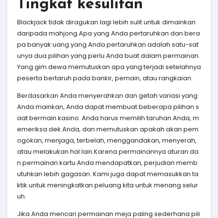
Tingkat kesulitan
Blackjack tidak diragukan lagi lebih sulit untuk dimainkan
daripada mahjong.Apa yang Anda pertaruhkan dan bera
pa banyak uang yang Anda pertaruhkan adalah satu-sat
unya dua pilihan yang perlu Anda buat dalam permainan.
Yang gim dewa memutuskan apa yang terjadi setelahnya
peserta bertaruh pada bankir, pemain, atau rangkaian.
Berdasarkan Anda menyerahkan dan getah variasi yang
Anda mainkan, Anda dapat membuat beberapa pilihan s
aat bermain kasino. Anda harus memilih taruhan Anda, m
emeriksa dek Anda, dan memutuskan apakah akan pem
ogokan, menjaga, terbelah, menggandakan, menyerah,
atau melakukan hal lain.Karena permainannya aturan da
n permainan kartu Anda mendapatkan, perjudian memb
utuhkan lebih gagasan. Kami juga dapat memasukkan ta
ktik untuk meningkatkan peluang kita untuk menang selur
uh.
Jika Anda mencari permainan meja paling sederhana pili