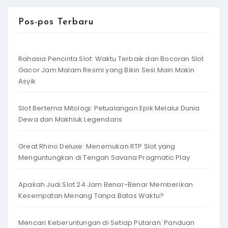
Pos-pos Terbaru
Rahasia Pencinta Slot: Waktu Terbaik dan Bocoran Slot
Gacor Jam Malam Resmi yang Bikin Sesi Main Makin
Asyik
Slot Bertema Mitologi: Petualangan Epik Melalui Dunia
Dewa dan Makhluk Legendaris
Great Rhino Deluxe: Menemukan RTP Slot yang
Menguntungkan di Tengah Savana Pragmatic Play
Apakah Judi Slot 24 Jam Benar-Benar Memberikan
Kesempatan Menang Tanpa Batas Waktu?
Mencari Keberuntungan di Setiap Putaran: Panduan