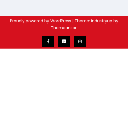
Proudly powered by WordPress
|
Theme: industryup by
Themeansar
.