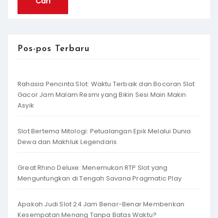
Pos-pos Terbaru
Rahasia Pencinta Slot: Waktu Terbaik dan Bocoran Slot
Gacor Jam Malam Resmi yang Bikin Sesi Main Makin
Asyik
Slot Bertema Mitologi: Petualangan Epik Melalui Dunia
Dewa dan Makhluk Legendaris
Great Rhino Deluxe: Menemukan RTP Slot yang
Menguntungkan di Tengah Savana Pragmatic Play
Apakah Judi Slot 24 Jam Benar-Benar Memberikan
Kesempatan Menang Tanpa Batas Waktu?