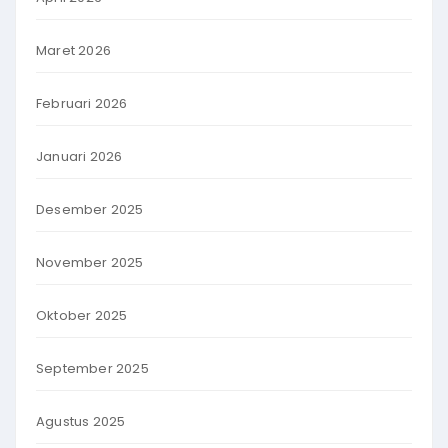
Maret 2026
Februari 2026
Januari 2026
Desember 2025
November 2025
Oktober 2025
September 2025
Agustus 2025