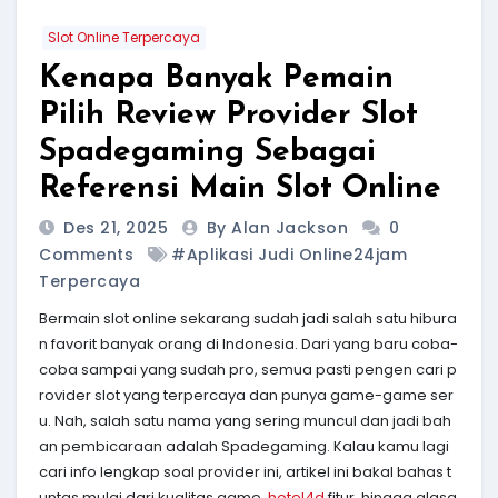
Slot Online Terpercaya
Kenapa Banyak Pemain
Pilih Review Provider Slot
Spadegaming Sebagai
Referensi Main Slot Online
Des 21, 2025
By Alan Jackson
0
Comments
#aplikasi Judi Online24jam
Terpercaya
Bermain slot online sekarang sudah jadi salah satu hibura
n favorit banyak orang di Indonesia. Dari yang baru coba-
coba sampai yang sudah pro, semua pasti pengen cari p
rovider slot yang terpercaya dan punya game-game ser
u. Nah, salah satu nama yang sering muncul dan jadi bah
an pembicaraan adalah Spadegaming. Kalau kamu lagi
cari info lengkap soal provider ini, artikel ini bakal bahas t
untas mulai dari kualitas game,
hotel4d
fitur, hingga alasa