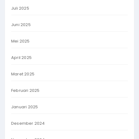
Juli 2025
Juni 2025
Mei 2025
April 2025
Maret 2025
Februari 2025
Januari 2025
Desember 2024