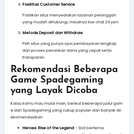
Fasilitas Customer Service
Pastikan situs menyediakan layanan pelanggan
yang mudah dihubungi, misalnya live chat 24 jam.
Metode Deposit dan Withdraw
Pilih situs yang punya opsi pembayaran lengkap
dan proses penarikan dana yang cepat serta
transparan.
Rekomendasi Beberapa
Game Spadegaming
yang Layak Dicoba
Kalau kamu mau mulai main, berikut beberapa judul gam
e dari Spadegaming yang cukup populer dan banyak dir
ekomendasikan:
Heroes: Rise of the Legend
– Slot bertema