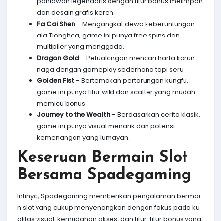
pahlawan legendaris dengan fitur bonus melimpah
dan desain grafis keren.
Fa Cai Shen
– Mengangkat dewa keberuntungan
ala Tionghoa, game ini punya free spins dan
multiplier yang menggoda.
Dragon Gold
– Petualangan mencari harta karun
naga dengan gameplay sederhana tapi seru.
Golden Fist
– Bertemakan pertarungan kungfu,
game ini punya fitur wild dan scatter yang mudah
memicu bonus.
Journey to the Wealth
– Berdasarkan cerita klasik,
game ini punya visual menarik dan potensi
kemenangan yang lumayan.
Keseruan Bermain Slot
Bersama Spadegaming
Intinya, Spadegaming memberikan pengalaman bermai
n slot yang cukup menyenangkan dengan fokus pada ku
alitas visual, kemudahan akses, dan fitur-fitur bonus yang