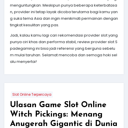
menguntungkan. Meskipun punya beberapa keterbatasa
n, provider ini tetap layak dicoba terutama bagi kamu yan
g suka tema Asia dan ingin menikmati permainan dengan
tingkat kesulitan yang pas.
Jadi, kalau kamu lagi cari rekomendasi provider slot yang
punya ciri khas dan performa stabil, review provider slot S
padegaming ini bisa jadi referensi yang berguna sebelu
m mulai taruhan. Selamat mencoba dan semoga hoki sel
alu menyertai!
Slot Online Terpercaya
Ulasan Game Slot Online
Witch Pickings: Menang
Anugerah Gigantic di Dunia