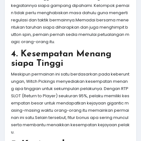
kegiatannya siapa gampang dipahami. Kelompok pemai
n tidak perlu menghabiskan masa dahulu guna mengerti
regulasi dan taktik bermainnya.Memadai bersama mene
ntukan taruhan siapa diharapkan dan juga menghimpit b
utton spin, pemain pernah sedia memulai petualangan m
agic orang-orang itu.
4. Kesempatan Menang
siapa Tinggi
Meskipun permainan ini satu berdasarkan pada keberunt
ungan, Witch Pickings menyediakan kesempatan menan
g apa tinggian untuk sekumpulan pelakunya. Dengan RTP
SLOT (Return to Player) seukuran 95%, pelaku memiliki kes
empatan besar untuk mendapatkan kejayaan gigantic m
asing-masing waktu orang-orang itu memainkan permai
nan ini satu.Selain tersebut, fitur bonus apa sering muncul
serta membantu menaikkan kesempatan kejayaan pelak
u.