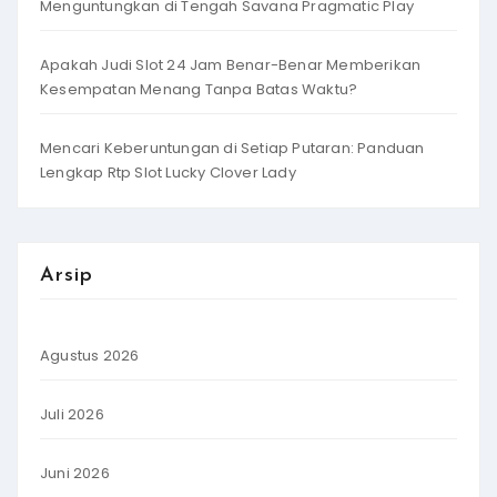
Menguntungkan di Tengah Savana Pragmatic Play
Apakah Judi Slot 24 Jam Benar-Benar Memberikan
Kesempatan Menang Tanpa Batas Waktu?
Mencari Keberuntungan di Setiap Putaran: Panduan
Lengkap Rtp Slot Lucky Clover Lady
Arsip
Agustus 2026
Juli 2026
Juni 2026