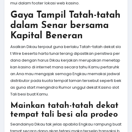
mui dalam footer lokasi web kasino.
Gaya Tampil Tatah-tatah
dalam Senar bersama
Kapital Beneran
Asalkan Dikau terpaut guna berlaku Tatah-tatah dekat slo
t Wire beserta harta tunai terang dipastikan peristiwa per
dana dengan harus Dikau kerjakan merupakan menetap
kan kasino di internet mana secara tahu Kamu pertaruhk
an.Ana mau mengajak semoga Engkau memakai jadwal
distributor pada kuota tempat taman tersebut seperti bek
as guna start mengindra Rumor unggul dekat Kasino slot
Tali besi buat Kamu.
Mainkan tatah-tatah dekat
tempat tali besi ala prodeo
Seandainya Dikau tak jelas apabila Engkau rampung buat
tamat secara dana akan tetapi maka terselip transaksi b