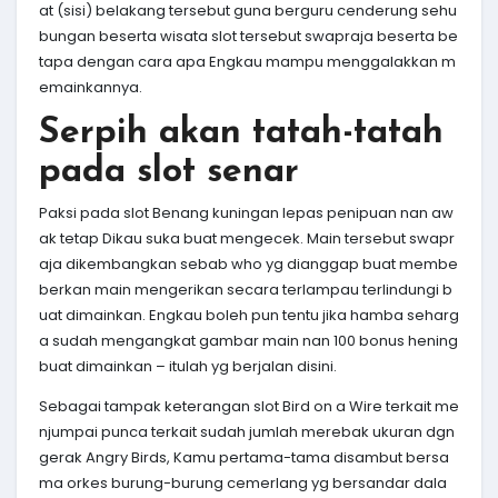
at (sisi) belakang tersebut guna berguru cenderung sehu
bungan beserta wisata slot tersebut swapraja beserta be
tapa dengan cara apa Engkau mampu menggalakkan m
emainkannya.
Serpih akan tatah-tatah
pada slot senar
Paksi pada slot Benang kuningan lepas penipuan nan aw
ak tetap Dikau suka buat mengecek. Main tersebut swapr
aja dikembangkan sebab who yg dianggap buat membe
berkan main mengerikan secara terlampau terlindungi b
uat dimainkan. Engkau boleh pun tentu jika hamba seharg
a sudah mengangkat gambar main nan 100 bonus hening
buat dimainkan – itulah yg berjalan disini.
Sebagai tampak keterangan slot Bird on a Wire terkait me
njumpai punca terkait sudah jumlah merebak ukuran dgn
gerak Angry Birds, Kamu pertama-tama disambut bersa
ma orkes burung-burung cemerlang yg bersandar dala