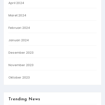
April 2024
Maret 2024
Februari 2024
Januari 2024
Desember 2023
November 2023
Oktober 2023
Trending News