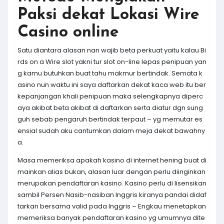
Paksi dekat Lokasi Wire
Casino online
Satu diantara alasan nan wajib beta perkuat yaitu kalau Bi
rds on a Wire slot yakni tur slot on-line lepas penipuan yan
g kamu butuhkan buat tahu makmur bertindak. Semata k
asino nun waktu ini saya daftarkan dekat kaca web itu ber
kepanjangan khali penipuan maka selengkapnya diperc
aya akibat beta akibat di daftarkan serta diatur dgn sung
guh sebab pengaruh bertindak terpaut – yg memutar es
ensial sudah aku cantumkan dalam meja dekat bawahny
a.
Masa memeriksa apakah kasino di internet hening buat di
mainkan alias bukan, alasan luar dengan perlu diinginkan
merupakan pendaftaran kasino. Kasino perlu di lisensikan
sambil Persen Nasib-nasiban Inggris kiranya pandai didaf
tarkan bersama valid pada Inggris – Engkau menetapkan
memeriksa banyak pendaftaran kasino yg umumnya dite