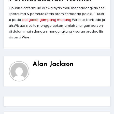
Tipuan slot termulia di swalayan mau mencadangkan ses
i percuma & permufakatan premi terhadap pelaku – Kukil
a pada
slot gacor gampang menang
Wire tak berbeda ja
uh.Wisata slot itu menggelapkan jumlah tintingan persen
di dalam main dengan mengungkung kisaran prodeo Bir
ds on a Wire.
Alan Jackson