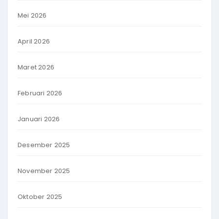
Mei 2026
April 2026
Maret 2026
Februari 2026
Januari 2026
Desember 2025
November 2025
Oktober 2025