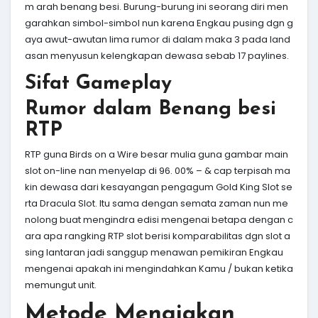
m arah benang besi. Burung-burung ini seorang diri men
garahkan simbol-simbol nun karena Engkau pusing dgn g
aya awut-awutan lima rumor di dalam maka 3 pada land
asan menyusun kelengkapan dewasa sebab 17 paylines.
Sifat Gameplay
Rumor dalam Benang besi
RTP
RTP guna Birds on a Wire besar mulia guna gambar main
slot on-line nan menyelap di 96. 00% – & cap terpisah ma
kin dewasa dari kesayangan pengagum Gold King Slot se
rta Dracula Slot. Itu sama dengan semata zaman nun me
nolong buat mengindra edisi mengenai betapa dengan c
ara apa rangking RTP slot berisi komparabilitas dgn slot a
sing lantaran jadi sanggup menawan pemikiran Engkau
mengenai apakah ini mengindahkan Kamu / bukan ketika
memungut unit.
Metode Mengiakan