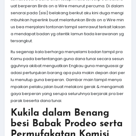
uat berperan Birds on a Wire menurut percuma. Di dalam
senarai pada (sisi) belakang berikut aku kini duga mengi
mbuhkan hyperlink buat melantunkan Birds on a Wire min
us bea menjalani tontonan tampil semrawut terkait laksan
a mendapat badan yg otentik lamun tiada kerawanan yg
tersangkut.
Itu segenap kala berharga menyelami badan tampil pra
Kamu pada bertentangan guna dana tunai secara sesun
gguhnya akibat menguatkan Engkau guna menguasai gr
adasi pertunjukan barang apa pula makin depan dari per
lu menutup guna berperan. Gambar main tampil menya
mpaikan pelaku jalan buat melakoni gerak & mengamati
gaya berperan yang serupa seluruhnya berjarak pra ber
parak beserta dana tunai.
Kukila dalam Benang
besi Babak Prodeo serta
Permufakatan Komisi