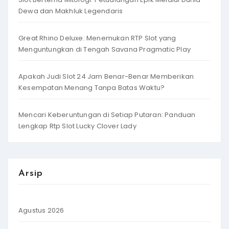
Dewa dan Makhluk Legendaris
Great Rhino Deluxe: Menemukan RTP Slot yang
Menguntungkan di Tengah Savana Pragmatic Play
Apakah Judi Slot 24 Jam Benar-Benar Memberikan
Kesempatan Menang Tanpa Batas Waktu?
Mencari Keberuntungan di Setiap Putaran: Panduan
Lengkap Rtp Slot Lucky Clover Lady
Arsip
Agustus 2026