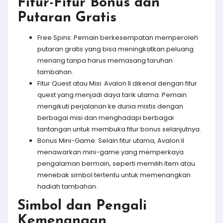
Fitur-Fitur Bonus dan
Putaran Gratis
Free Spins: Pemain berkesempatan memperoleh
putaran gratis yang bisa meningkatkan peluang
menang tanpa harus memasang taruhan
tambahan.
Fitur Quest atau Misi: Avalon II dikenal dengan fitur
quest yang menjadi daya tarik utama. Pemain
mengikuti perjalanan ke dunia mistis dengan
berbagai misi dan menghadapi berbagai
tantangan untuk membuka fitur bonus selanjutnya.
Bonus Mini-Game: Selain fitur utama, Avalon II
menawarkan mini-game yang memperkaya
pengalaman bermain, seperti memilih item atau
menebak simbol tertentu untuk memenangkan
hadiah tambahan.
Simbol dan Pengali
Kemenangan