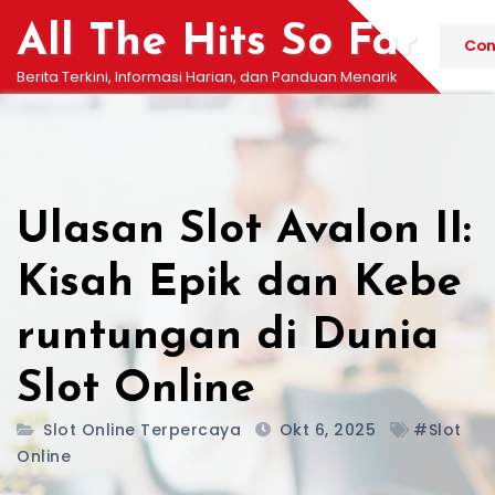
Skip
All The Hits So Far
to
Con
content
Berita Terkini, Informasi Harian, dan Panduan Menarik
Ulasan Slot Avalon II:
Kisah Epik dan Kebe
runtungan di Dunia
Slot Online
Slot Online Terpercaya
Okt 6, 2025
#slot
Online