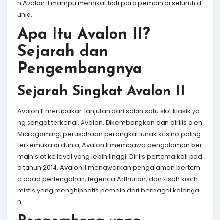
n Avalon II mampu memikat hati para pemain di seluruh d
unia.
Apa Itu Avalon II?
Sejarah dan
Pengembangnya
Sejarah Singkat Avalon II
Avalon II merupakan lanjutan dari salah satu slot klasik ya
ng sangat terkenal, Avalon. Dikembangkan dan dirilis oleh
Microgaming, perusahaan perangkat lunak kasino paling
terkemuka di dunia, Avalon II membawa pengalaman ber
main slot ke level yang lebih tinggi. Dirilis pertama kali pad
a tahun 2014, Avalon II menawarkan pengalaman bertem
a abad pertengahan, legenda Arthurian, dan kisah kisah
mistis yang menghipnotis pemain dari berbagai kalanga
n.