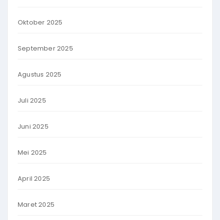
Oktober 2025
September 2025
Agustus 2025
Juli 2025
Juni 2025
Mei 2025
April 2025
Maret 2025