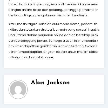
biasa. Tidak kalah penting, Avalon II menawarkan keseim
bangan antara risiko dan peluang, sehingga pemain dari
berbagai tingkat pengalaman bisa menikmatinya.
Atau, masih ragu? Cobalah dulu mode demo, pahami fitu
r-fitur, dan tetapkan strategi bermain yang sesuai. Ingat, k
unci utama dalam perjudian online adalah bersikap bijak
dan bertanggung jawab. Semoga ulasan ini membantu k
amu mendapatkan gambaran lengkap tentang Avalon II
dan mempersiapkan langkah terbaik untuk meraih keber
untungan di dunia slot online.
Alan Jackson