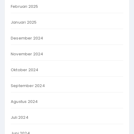
Februari 2025
Januari 2025
Desember 2024
November 2024
Oktober 2024
September 2024
Agustus 2024
Juli 2024
Juni 2024