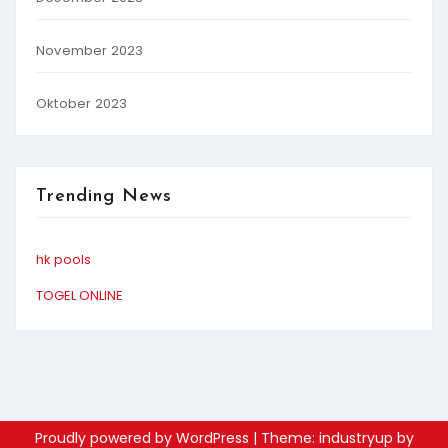
November 2023
Oktober 2023
Trending News
hk pools
TOGEL ONLINE
Proudly powered by WordPress
|
Theme: industryup by