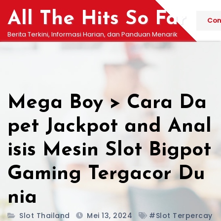
Skip
All The Hits So Far
to
Con
content
Berita Terkini, Informasi Harian, dan Panduan Menarik
Mega Boy > Cara Da
pet Jackpot and Anal
isis Mesin Slot Bigpot
Gaming Tergacor Du
nia
Slot Thailand
Mei 13, 2024
#slot Terpercay