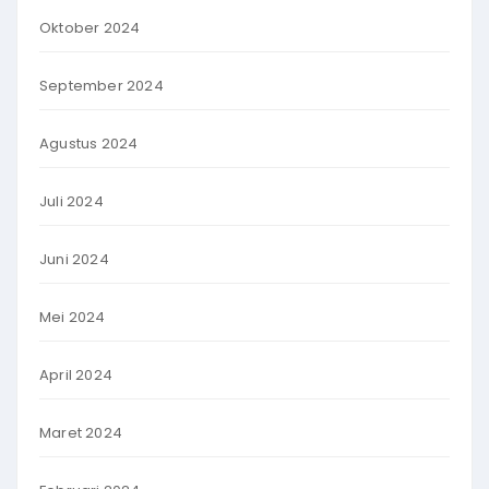
Oktober 2024
September 2024
Agustus 2024
Juli 2024
Juni 2024
Mei 2024
April 2024
Maret 2024