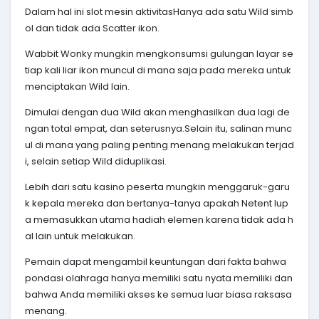
Dalam hal ini slot mesin aktivitasHanya ada satu Wild simb
ol dan tidak ada Scatter ikon.
Wabbit Wonky mungkin mengkonsumsi gulungan layar se
tiap kali liar ikon muncul di mana saja pada mereka untuk
menciptakan Wild lain.
Dimulai dengan dua Wild akan menghasilkan dua lagi de
ngan total empat, dan seterusnya.Selain itu, salinan munc
ul di mana yang paling penting menang melakukan terjad
i, selain setiap Wild diduplikasi.
Lebih dari satu kasino peserta mungkin menggaruk-garu
k kepala mereka dan bertanya-tanya apakah Netent lup
a memasukkan utama hadiah elemen karena tidak ada h
al lain untuk melakukan.
Pemain dapat mengambil keuntungan dari fakta bahwa
pondasi olahraga hanya memiliki satu nyata memiliki dan
bahwa Anda memiliki akses ke semua luar biasa raksasa
menang.