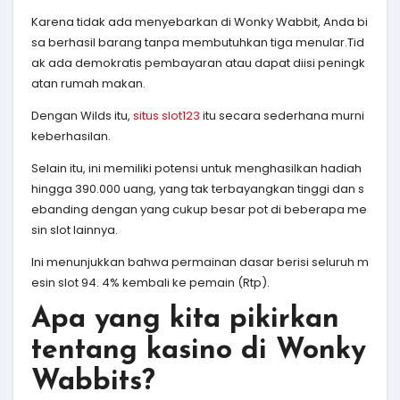
Karena tidak ada menyebarkan di Wonky Wabbit, Anda bi
sa berhasil barang tanpa membutuhkan tiga menular.Tid
ak ada demokratis pembayaran atau dapat diisi peningk
atan rumah makan.
Dengan Wilds itu,
situs slot123
itu secara sederhana murni
keberhasilan.
Selain itu, ini memiliki potensi untuk menghasilkan hadiah
hingga 390.000 uang, yang tak terbayangkan tinggi dan s
ebanding dengan yang cukup besar pot di beberapa me
sin slot lainnya.
Ini menunjukkan bahwa permainan dasar berisi seluruh m
esin slot 94. 4% kembali ke pemain (Rtp).
Apa yang kita pikirkan
tentang kasino di Wonky
Wabbits?