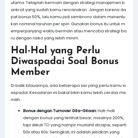
utama. Tetaplah bermain dengan strategi manajemen b
ankroll yang sudah kamu rencanakan. Jangan karena da
pat bonus 50%, lalu kamu jadi sembrono dalam menentu
kan nominal taruhan per spin. Gunakan bonus itu untuk m
emperpanjang waktu bermain atau mencoba strategi ba
ru dengan risiko yang lebih minim.
Hal-Hal yang Perlu
Diwaspadai Soal Bonus
Member
Di balik kilauannya, ada beberapa sisi yang perlu kamu w
aspadai. Kesadaran ini bakal bikin kamu lebih cerdas me
milih.
Bonus dengan Turnover Gila-Gilaan:
Hati-hati
dengan bonus yang terlihat besar, misalnya 200%,
tapi diikuti TO yang hampir mustahil dicapai, seperti
50x atau 60x. Seringkali, ini adalah jebakan yang