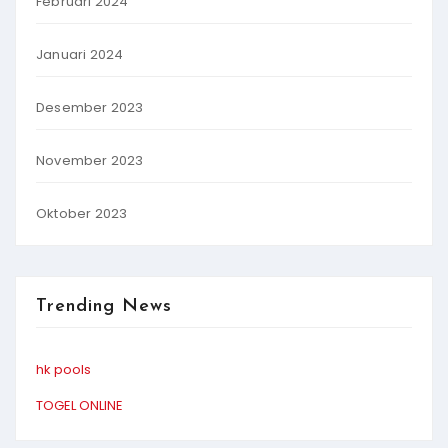
Februari 2024
Januari 2024
Desember 2023
November 2023
Oktober 2023
Trending News
hk pools
TOGEL ONLINE