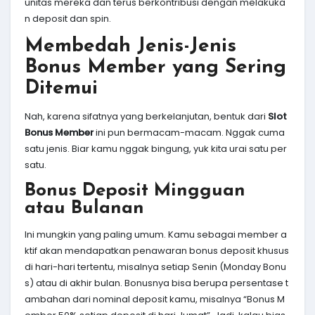
unitas mereka dan terus berkontribusi dengan melakuka
n deposit dan spin.
Membedah Jenis-Jenis
Bonus Member yang Sering
Ditemui
Nah, karena sifatnya yang berkelanjutan, bentuk dari
Slot
Bonus Member
ini pun bermacam-macam. Nggak cuma
satu jenis. Biar kamu nggak bingung, yuk kita urai satu per
satu.
Bonus Deposit Mingguan
atau Bulanan
Ini mungkin yang paling umum. Kamu sebagai member a
ktif akan mendapatkan penawaran bonus deposit khusus
di hari-hari tertentu, misalnya setiap Senin (Monday Bonu
s) atau di akhir bulan. Bonusnya bisa berupa persentase t
ambahan dari nominal deposit kamu, misalnya “Bonus M