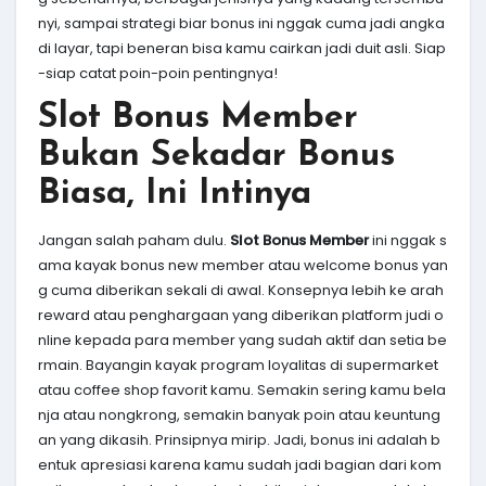
nyi, sampai strategi biar bonus ini nggak cuma jadi angka
di layar, tapi beneran bisa kamu cairkan jadi duit asli. Siap
-siap catat poin-poin pentingnya!
Slot Bonus Member
Bukan Sekadar Bonus
Biasa, Ini Intinya
Jangan salah paham dulu.
Slot Bonus Member
ini nggak s
ama kayak bonus new member atau welcome bonus yan
g cuma diberikan sekali di awal. Konsepnya lebih ke arah
reward atau penghargaan yang diberikan platform judi o
nline kepada para member yang sudah aktif dan setia be
rmain. Bayangin kayak program loyalitas di supermarket
atau coffee shop favorit kamu. Semakin sering kamu bela
nja atau nongkrong, semakin banyak poin atau keuntung
an yang dikasih. Prinsipnya mirip. Jadi, bonus ini adalah b
entuk apresiasi karena kamu sudah jadi bagian dari kom