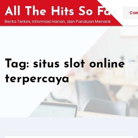
Skip
All The Hits So Far
to
Con
content
Berita Terkini, Informasi Harian, dan Panduan Menarik
Tag: situs slot online
terpercaya