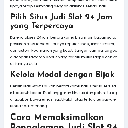
upaya tetap seimbang dengan aktivitas sehari-hari.
Pilih Situs Judi Slot 24 Jam
yang Terpercaya
Karena akses 24 jam berarti kamu bisa main kapan saja,
pastikan situs tersebut punya reputasi baik, lisensi resmi,
dan sistem keamanan yang ketat. Jangan sampai tergod
a dengan tawaran bonus yang terlalu muluk tanpa cek ke
asliannya dulu.
Kelola Modal dengan Bijak
Fleksibilitas waktu bukan berarti kamu harus terus-terusa
n bertaruh besar. Buat anggaran khusus dan patuhi itu ag
ar tidak terbawa emosi saat kalah atau terlalu terbawa e
uforia saat menang.
Cara Memaksimalkan
Pengalaman Judi Slot 24