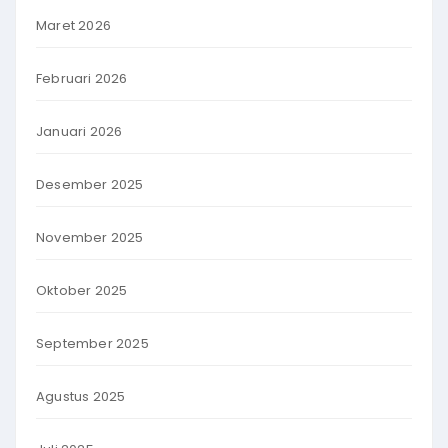
Maret 2026
Februari 2026
Januari 2026
Desember 2025
November 2025
Oktober 2025
September 2025
Agustus 2025