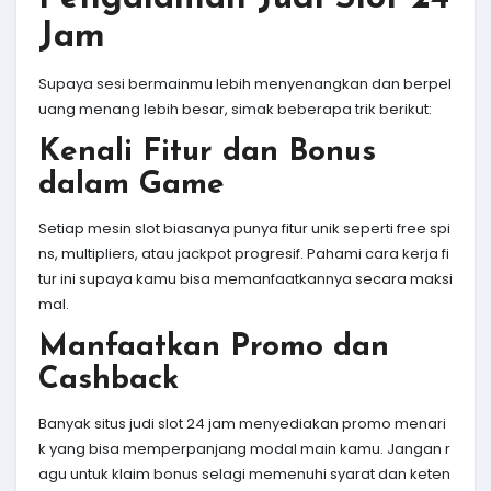
Jam
Supaya sesi bermainmu lebih menyenangkan dan berpel
uang menang lebih besar, simak beberapa trik berikut:
Kenali Fitur dan Bonus
dalam Game
Setiap mesin slot biasanya punya fitur unik seperti free spi
ns, multipliers, atau jackpot progresif. Pahami cara kerja fi
tur ini supaya kamu bisa memanfaatkannya secara maksi
mal.
Manfaatkan Promo dan
Cashback
Banyak situs judi slot 24 jam menyediakan promo menari
k yang bisa memperpanjang modal main kamu. Jangan r
agu untuk klaim bonus selagi memenuhi syarat dan keten