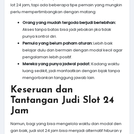
lot 24 jam, tapi ada beberapa tipe pemain yang mungkin
perlu mempertimbangkan dengan matang:
Orang yang mudah tergoda berjudi berlebihan:
Akses tanpa batas bisa jadi jebakan jika tidak
punya kontrol diri.
Pemula yang belum paham aturan:
Lebih baik
belajar dulu dan bermain dengan modal kecil agar
pengalaman lebih positif.
Mereka yang punya jadwal padat:
Kadang waktu
luang sedikit, jadi manfaatkan dengan bijak tanpa
mengorbankan tanggung jawab lain.
Keseruan dan
Tantangan Judi Slot 24
Jam
Namun, bagi yang bisa mengelola waktu dan modal den
gan baik, judi slot 24 jam bisa menjadi alternatif hiburan y