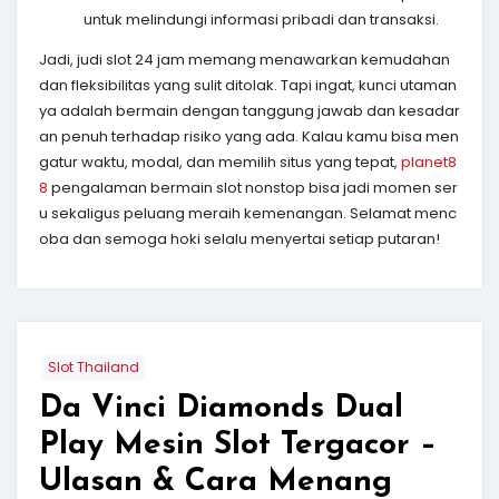
untuk melindungi informasi pribadi dan transaksi.
Jadi, judi slot 24 jam memang menawarkan kemudahan
dan fleksibilitas yang sulit ditolak. Tapi ingat, kunci utaman
ya adalah bermain dengan tanggung jawab dan kesadar
an penuh terhadap risiko yang ada. Kalau kamu bisa men
gatur waktu, modal, dan memilih situs yang tepat,
planet8
8
pengalaman bermain slot nonstop bisa jadi momen ser
u sekaligus peluang meraih kemenangan. Selamat menc
oba dan semoga hoki selalu menyertai setiap putaran!
Slot Thailand
Da Vinci Diamonds Dual
Play Mesin Slot Tergacor –
Ulasan & Cara Menang