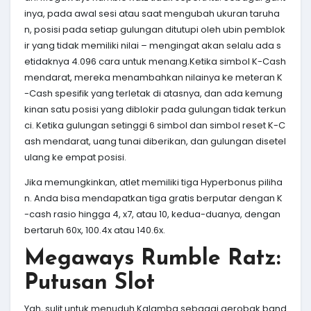
inya, pada awal sesi atau saat mengubah ukuran taruha
n, posisi pada setiap gulungan ditutupi oleh ubin pemblok
ir yang tidak memiliki nilai – mengingat akan selalu ada s
etidaknya 4.096 cara untuk menang.Ketika simbol K-Cash
mendarat, mereka menambahkan nilainya ke meteran K
-Cash spesifik yang terletak di atasnya, dan ada kemung
kinan satu posisi yang diblokir pada gulungan tidak terkun
ci. Ketika gulungan setinggi 6 simbol dan simbol reset K-C
ash mendarat, uang tunai diberikan, dan gulungan disetel
ulang ke empat posisi.
Jika memungkinkan, atlet memiliki tiga Hyperbonus piliha
n. Anda bisa mendapatkan tiga gratis berputar dengan K
-cash rasio hingga 4, x7, atau 10, kedua-duanya, dengan
bertaruh 60x, 100.4x atau 140.6x.
Megaways Rumble Ratz:
Putusan Slot
Yah, sulit untuk menuduh Kalamba sebagai gerobak band