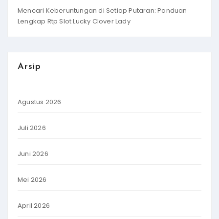
Mencari Keberuntungan di Setiap Putaran: Panduan
Lengkap Rtp Slot Lucky Clover Lady
Arsip
Agustus 2026
Juli 2026
Juni 2026
Mei 2026
April 2026