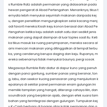
s Rumble Ratz adalah permainan yang didasarkan pada
hewan pengerat di Abad Pertengahan. Menariknya, tikus t
ernyata lebih menyukai sejumlah makanan daripada kej
u, dengan penelitian mengungkapkan selai kacang menj
adi favorit mereka.Kisah keju konon berasal dari Abad Pe
rtengahan ketika keju adalah salah satu dari sedikit jenis
makanan yang dapat disimpan di luar toples saat itu. Keti
ka tikus masuk ke ruang penyimpanan, mereka secara al
ami mencari makanan yang ditinggalkan di tempat terbu
ka, yang cenderung berupa daging dan keju. Rupanya, m
ereka sebenarnya tidak menyukai baunya; pergi sosok.
Megaways Rumble Ratz diatur di dapur kuno yang penuh
dengan panci gantung, sumber panas yang bersinar, ton
g, labu, dan seekor kucing penasaran yang menjulurkan k
epalanya di sekitar panel permainan enam gulungan.Ini
memiliki tampilan yang hangat, diterangi cahaya lilin, dan
soundtrack yang berpikiran ajaib, dengan efek suara tam
bahan yang terintegrasi dengan gulungan. Tumpukan kej
u K-Cash berbaris di bagian atas kotak permainan dan a