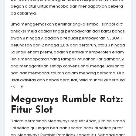
degan diatur untuk mencoba dan mendapatkan bebera
pa cakarnya.
Lima menggemaskan bersinar angka simbol-simbol di tr
ansaksi meja adalah tinggi pembayaran dan kartu bangs
awan 9 hingga A adalah direduksi pembayaran. SEBUAH
pelunasan dari 2 hingga 2,6% dari bertaruh, atau 3 hingga
5x untuk enam premi, adalah bernilai memperoleh enam
jenis mendapatkan.Yang tampak murahan liar gambar, y
ang menggantikan setiap konvensional mengeluarkan ta
nda dan membantu tautan dalam menang bersama. Di p
usat aktivitas dan bebas berputar, Wild muncul di berputa
r 2 — 5.
Megaways Rumble Ratz:
Fitur Slot
Dalam permainan Megaways reguler Anda, jumlah simbo
l di setiap gulungan berubah secara acak di setiap putar
an. Megaways Rumble Ratz tidak seperti itu. Sebagai gant