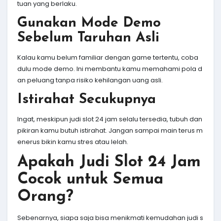
tuan yang berlaku.
Gunakan Mode Demo
Sebelum Taruhan Asli
Kalau kamu belum familiar dengan game tertentu, coba
dulu mode demo. Ini membantu kamu memahami pola d
an peluang tanpa risiko kehilangan uang asli.
Istirahat Secukupnya
Ingat, meskipun judi slot 24 jam selalu tersedia, tubuh dan
pikiran kamu butuh istirahat. Jangan sampai main terus m
enerus bikin kamu stres atau lelah.
Apakah Judi Slot 24 Jam
Cocok untuk Semua
Orang?
Sebenarnya, siapa saja bisa menikmati kemudahan judi s