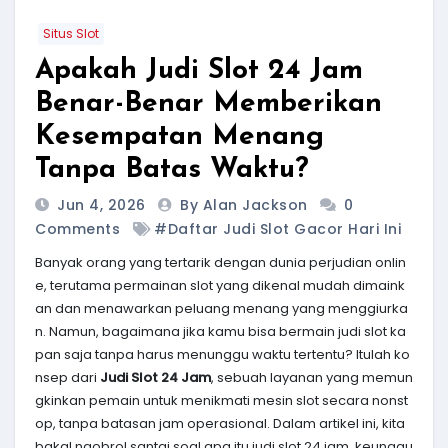
Situs Slot
Apakah Judi Slot 24 Jam
Benar-Benar Memberikan
Kesempatan Menang
Tanpa Batas Waktu?
Jun 4, 2026
By Alan Jackson
0
Comments
#Daftar Judi Slot Gacor Hari Ini
Banyak orang yang tertarik dengan dunia perjudian onlin
e, terutama permainan slot yang dikenal mudah dimaink
an dan menawarkan peluang menang yang menggiurka
n. Namun, bagaimana jika kamu bisa bermain judi slot ka
pan saja tanpa harus menunggu waktu tertentu? Itulah ko
nsep dari
Judi Slot 24 Jam
, sebuah layanan yang memun
gkinkan pemain untuk menikmati mesin slot secara nonst
op, tanpa batasan jam operasional. Dalam artikel ini, kita
bakal ngobrol santai soal apa itu judi slot 24 jam, keunggu