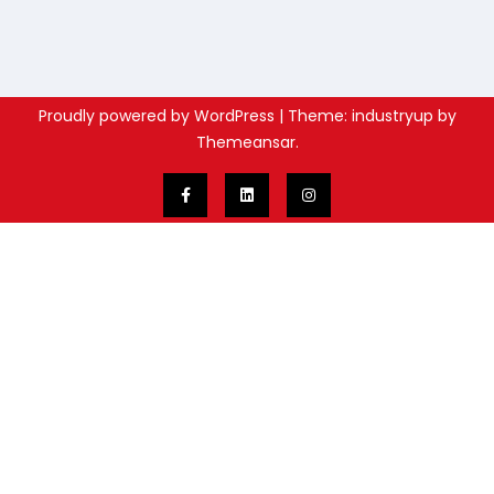
Proudly powered by WordPress
|
Theme: industryup by
Themeansar
.