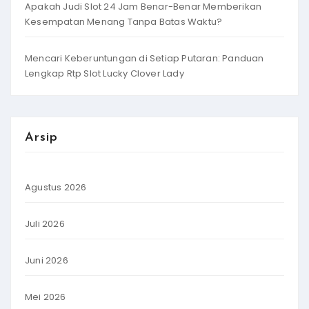
Apakah Judi Slot 24 Jam Benar-Benar Memberikan
Kesempatan Menang Tanpa Batas Waktu?
Mencari Keberuntungan di Setiap Putaran: Panduan
Lengkap Rtp Slot Lucky Clover Lady
Arsip
Agustus 2026
Juli 2026
Juni 2026
Mei 2026