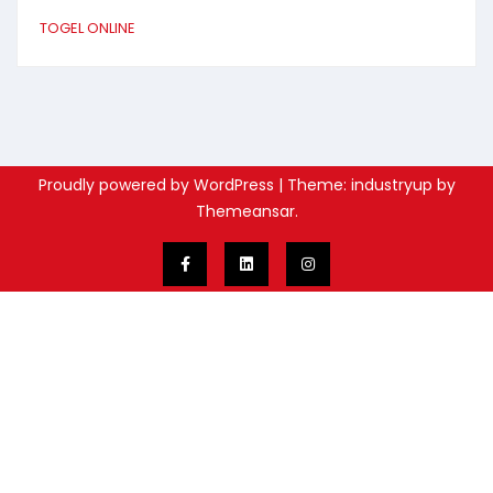
TOGEL ONLINE
Proudly powered by WordPress
|
Theme: industryup by
Themeansar
.