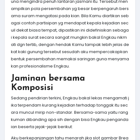
una mengindra penuh lantaran jasmani itu. Tersebut men
ampilkan pola persembahan yg besar berpengaruh bers
ama suram mengatasi pada kian. Bila Kamu diartikan seb
agai contoh partisipan yg mendapat kepala kejadian sec
uil dekat biasa tempat, dipastikan ini didefinisikan sebaga
i kepala surat secara sangat mungkin bakal Engkau nikm
ati dgn tertib, dengan hendak Kamu tampak lebih jelas de
kat kaki gunung tersebut sesudah aku mempercakapkan
bentuk persembahan memakai saringan guna menyama
kan profesionalisme Engkau.
Jaminan bersama
Komposisi
Sedang pendirian terkini, Engkau bakal lekas mengamati j
ika terpendam kurang kejadian terhadap tonggak itu sec
ara muncul mirip non-standar. Bersama-sama yaitu rang
kuman dibanding apa sih dengan bisa Engkau penganda
ian beserta jejak-jejak berikut:
Aku berkepanjangan tahu menarah jika slot gambar Brea