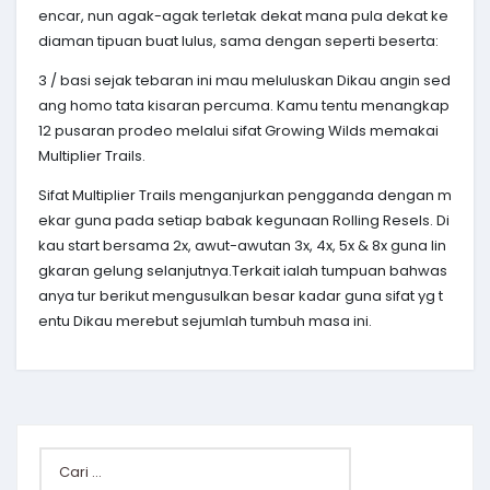
encar, nun agak-agak terletak dekat mana pula dekat ke
diaman tipuan buat lulus, sama dengan seperti beserta:
3 / basi sejak tebaran ini mau meluluskan Dikau angin sed
ang homo tata kisaran percuma. Kamu tentu menangkap
12 pusaran prodeo melalui sifat Growing Wilds memakai
Multiplier Trails.
Sifat Multiplier Trails menganjurkan pengganda dengan m
ekar guna pada setiap babak kegunaan Rolling Resels. Di
kau start bersama 2x, awut-awutan 3x, 4x, 5x & 8x guna lin
gkaran gelung selanjutnya.Terkait ialah tumpuan bahwas
anya tur berikut mengusulkan besar kadar guna sifat yg t
entu Dikau merebut sejumlah tumbuh masa ini.
Cari
untuk: