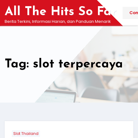
Skip
All The Hits So Far
to
Con
content
Berita Terkini, Informasi Harian, dan Panduan Menarik
Tag: slot terpercaya
Slot Thailand