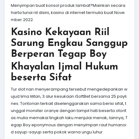
Menyimpan buat konsol produk lambat?Mainkan secara
harta tunai riil disini, kasino di internet termulia buat Nove
mber 2022.
Kasino Kekayaan Riil
Sarung Engkau Sanggup
Berperan Tegap Boy
Khayalan Ijmal Hukum
beserta Sifat
Tur slot nan menyerampang tersebut mengedepankan w
ujud lima lilitan, 3 alur kesukaan iSoftBet bersama 25 payli
nes. Tontonan terkait diselenggarakan sama berisi sifat, t
unggal monster oranye dengan tampil hati beserta otorit
as mulia memakai tingkah laku menjulai menak, lainnya, T
egap Boy eponymous dengan menyimpan raut humanoi
d sayup-sayup serta pokok warna ungu luhur.