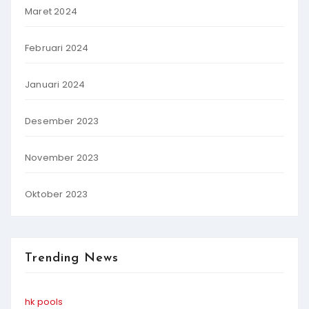
Maret 2024
Februari 2024
Januari 2024
Desember 2023
November 2023
Oktober 2023
Trending News
hk pools