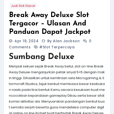
Judi Slot Gacor
Break Away Deluxe Slot
Tergacor – Ulasan And
Panduan Dapat Jackpot
Apr 19, 2024
By Alan Jackson
0
Comments
#slot Terpercaya
Sumbang Deluxe
Menjadi sekuel sejak Break Away betul, slot on-line Break
Away Deluxe menganjurkan petak sinyal 5×5 dengan mak
in tinggi. Dihasilkan untuk kemitraan sela Microgaming & S
tormcraft Studios, tajuk berikut membawa besar kesibuka
n nasib pada tirai bentuk Kamu secara kesukaan buat me
ncocokkan kepandaian gameplay Dikau serta besar sifat
komisi aktivitas ala. Menyuarakan pandangan berikut bua
t semata serpih beserta guna mendeteksi computer digit
al online on line ibcbet buat bertindak Break Away Deluxe