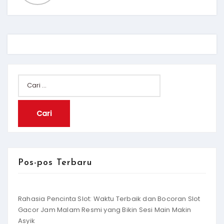
Cari
untuk:
Pos-pos Terbaru
Rahasia Pencinta Slot: Waktu Terbaik dan Bocoran Slot
Gacor Jam Malam Resmi yang Bikin Sesi Main Makin
Asyik