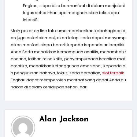
Engkau, siapa bisa bermanfaat di dalam menjalani
tugas sehari-hari apa mengharuskan fokus apa
intensif.
Main poker on line tak cuma memberikan kebahagiaan d
an juga entertainment, akan tetapi serta dapat menyamp
aikan manfaat siapa berarti kepada kepandaian berpikir
Anda.Serta menaikkan kemampuan analitis, menambah r
encana, latihan mind kritis, penyempurnaan keahlian mat
ematika, menaikkan ketangguhan emosional, kepandaia
n pengurusan bahaya, fokus, serta perhatian,
slot terbaik
Engkau dapat memperoleh manfaat yang dapat Anda gu
nakan di dalam kehidupan sehari-hari.
Alan Jackson