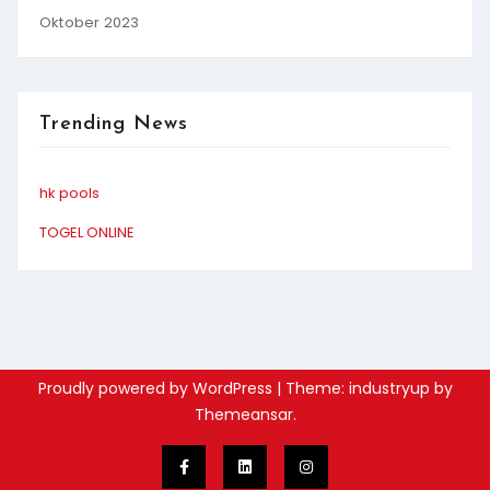
Oktober 2023
Trending News
hk pools
TOGEL ONLINE
Proudly powered by WordPress
|
Theme: industryup by
Themeansar
.