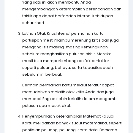
Yang satu ini akan membantu Anda
mengembangkan keterampilan perencanaan dan
taktik apa dapat berfaedah internal kehidupan
sehari-hari.
Latihan Otak KritisInternal permainan kartu,
partisipan mesti mampu merenung kritis dan juga
menganalisis masing-masing kemungkinan
sebelum menghasilkan putusan akhir. Mereka
mesti bisa mempertimbangkan faktor-faktor
seperti peluang, bahaya, serta kapasitas buah
sebelum ini berbuat.
Bermain permainan kartu melalui teratur dapat
memudahkan melatih otak kritis Anda dan juga
membuat Engkau lebih terlatih dalam mengambil
putusan apa masuk akal.
Penyempurnaan Keterampilan MatematikaJudi
Kartu melibatkan banyak sudut matematika, seperti
penilaian peluang, peluang, serta data. Bersama