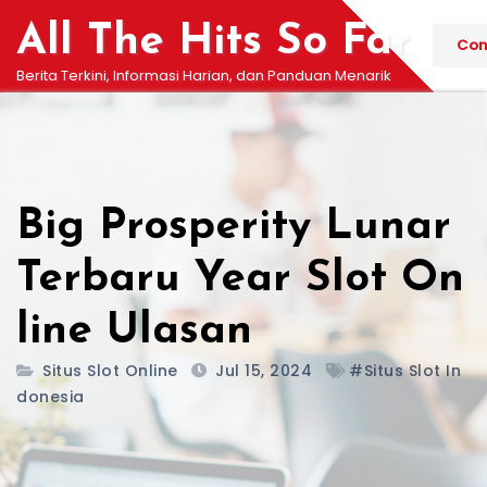
Skip
All The Hits So Far
to
Con
content
Berita Terkini, Informasi Harian, dan Panduan Menarik
Big Prosperity Lunar
Terbaru Year Slot On
line Ulasan
Situs Slot Online
Jul 15, 2024
#situs Slot In
Donesia