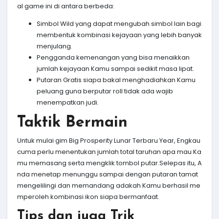
al game ini di antara berbeda:
Simbol Wild yang dapat mengubah simbol lain bagi
membentuk kombinasi kejayaan yang lebih banyak
menjulang.
Pengganda kemenangan yang bisa menaikkan
jumlah kejayaan Kamu sampai sedikit masa lipat.
Putaran Gratis siapa bakal menghadiahkan Kamu
peluang guna berputar roll tidak ada wajib
menempatkan judi.
Taktik Bermain
Untuk mulai gim Big Prosperity Lunar Terbaru Year, Engkau
cuma perlu menentukan jumlah total taruhan apa mau Ka
mu memasang serta mengklik tombol putar.Selepas itu, A
nda menetap menunggu sampai dengan putaran tamat
mengelilingi dan memandang adakah Kamu berhasil me
mperoleh kombinasi ikon siapa bermanfaat.
Tips dan juga Trik