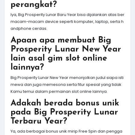
perangkat?
Iya, Big Prosperity Lunar Baru Year bisa dijalankan atas ber
macam-macam device seperti komputer, laptop, serta h
andphone cerdas.
Apaan apa membuat Big
Prosperity Lunar New Year
lain asal gim slot online
lainnya?
Big Prosperity Lunar New Year menonjolkan judul siapa isti
mewa dan juga memesona serta fitur spesial yang tidak
Kamu temui dalam permainan slot online lainnya.
Adakah berada bonus unik
pada Big Prosperity Lunar
Terbaru Year?
Ya, ada berbagai bonus unik mirip Free Spin dan pengga