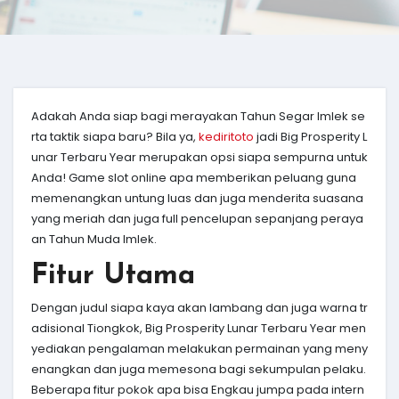
Adakah Anda siap bagi merayakan Tahun Segar Imlek se
rta taktik siapa baru? Bila ya,
kediritoto
jadi Big Prosperity L
unar Terbaru Year merupakan opsi siapa sempurna untuk
Anda! Game slot online apa memberikan peluang guna
memenangkan untung luas dan juga menderita suasana
yang meriah dan juga full pencelupan sepanjang peraya
an Tahun Muda Imlek.
Fitur Utama
Dengan judul siapa kaya akan lambang dan juga warna tr
adisional Tiongkok, Big Prosperity Lunar Terbaru Year men
yediakan pengalaman melakukan permainan yang meny
enangkan dan juga memesona bagi sekumpulan pelaku.
Beberapa fitur pokok apa bisa Engkau jumpa pada intern