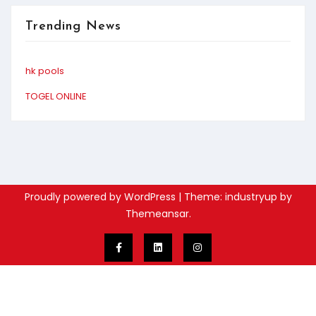
Trending News
hk pools
TOGEL ONLINE
Proudly powered by WordPress
|
Theme: industryup by
Themeansar
.