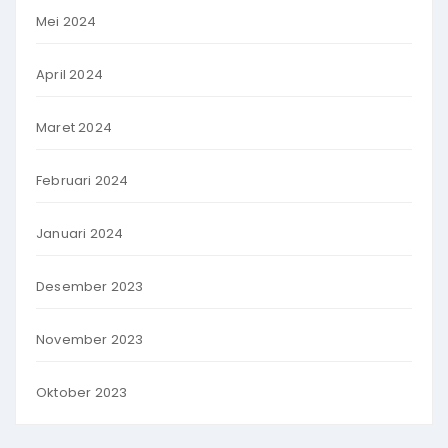
Mei 2024
April 2024
Maret 2024
Februari 2024
Januari 2024
Desember 2023
November 2023
Oktober 2023