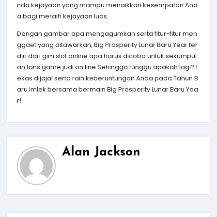
nda kejayaan yang mampu menaikkan kesempatan And
a bagi meraih kejayaan luas.
Dengan gambar apa mengagumkan serta fitur-fitur men
ggaet yang ditawarkan, Big Prosperity Lunar Baru Year ter
diri dari gim slot online apa harus dicoba untuk sekumpul
an fans game judi on line.Sehingga tunggu apakah lagi? L
ekas dijajal serta raih keberuntungan Anda pada Tahun B
aru Imlek bersama bermain Big Prosperity Lunar Baru Yea
r!
Alan Jackson