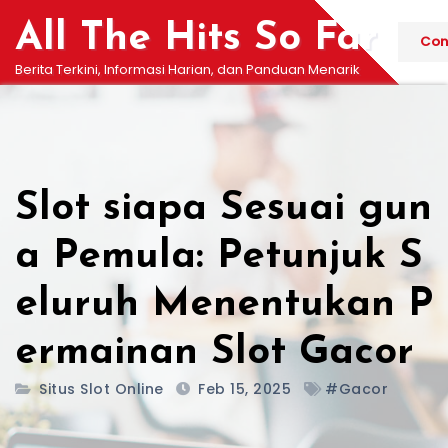
Skip
All The Hits So Far
to
Con
content
Berita Terkini, Informasi Harian, dan Panduan Menarik
Slot siapa Sesuai gun
a Pemula: Petunjuk S
eluruh Menentukan P
ermainan Slot Gacor
Situs Slot Online
Feb 15, 2025
#gacor