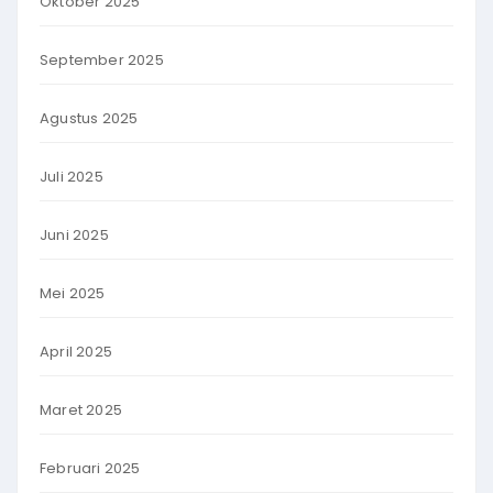
Oktober 2025
September 2025
Agustus 2025
Juli 2025
Juni 2025
Mei 2025
April 2025
Maret 2025
Februari 2025