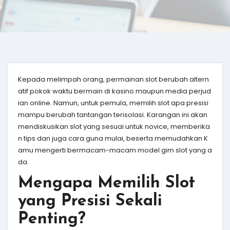
Kepada melimpah orang, permainan slot berubah altern
atif pokok waktu bermain di kasino maupun media perjud
ian online. Namun, untuk pemula, memilih slot apa presisi
mampu berubah tantangan terisolasi. Karangan ini akan
mendiskusikan slot yang sesuai untuk novice, memberika
n tips dan juga cara guna mulai, beserta memudahkan K
amu mengerti bermacam-macam model gim slot yang a
da.
Mengapa Memilih Slot
yang Presisi Sekali
Penting?