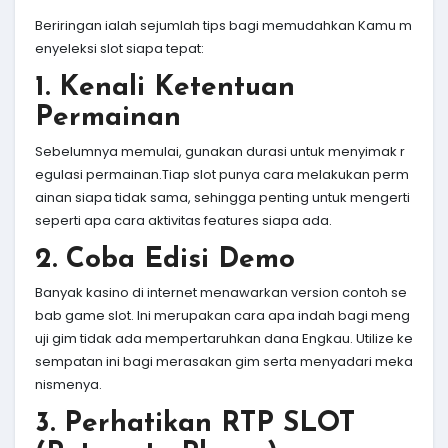
Beriringan ialah sejumlah tips bagi memudahkan Kamu m
enyeleksi slot siapa tepat:
1. Kenali Ketentuan
Permainan
Sebelumnya memulai, gunakan durasi untuk menyimak r
egulasi permainan.Tiap slot punya cara melakukan perm
ainan siapa tidak sama, sehingga penting untuk mengerti
seperti apa cara aktivitas features siapa ada.
2. Coba Edisi Demo
Banyak kasino di internet menawarkan version contoh se
bab game slot. Ini merupakan cara apa indah bagi meng
uji gim tidak ada mempertaruhkan dana Engkau. Utilize ke
sempatan ini bagi merasakan gim serta menyadari meka
nismenya.
3. Perhatikan RTP SLOT