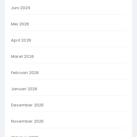
Juni 2026
Mei 2026
April 2026
Maret 2026
Februari 2026
Januari 2026
Desember 2025
November 2025