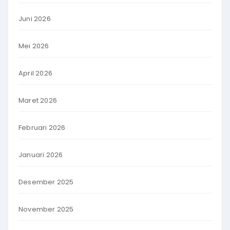
Juni 2026
Mei 2026
April 2026
Maret 2026
Februari 2026
Januari 2026
Desember 2025
November 2025