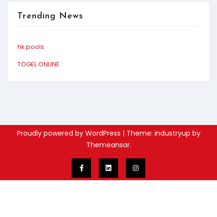
Trending News
hk pools
TOGEL ONLINE
Proudly powered by WordPress
|
Theme: industryup by
Themeansar
.