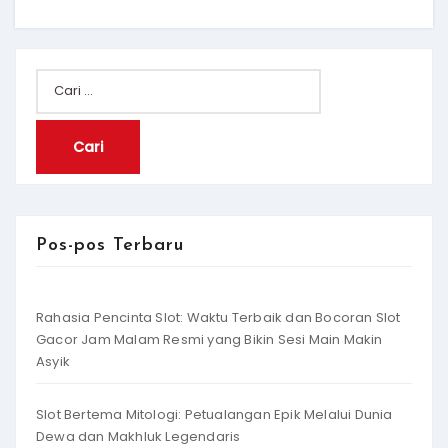
Cari
untuk:
Pos-pos Terbaru
Rahasia Pencinta Slot: Waktu Terbaik dan Bocoran Slot
Gacor Jam Malam Resmi yang Bikin Sesi Main Makin
Asyik
Slot Bertema Mitologi: Petualangan Epik Melalui Dunia
Dewa dan Makhluk Legendaris