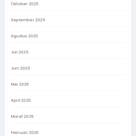
Oktober 2025
September 2025
Agustus 2025
Juli 2025
Juni 2025
Mei 2025
April 2025
Maret 2025
Februari 2025