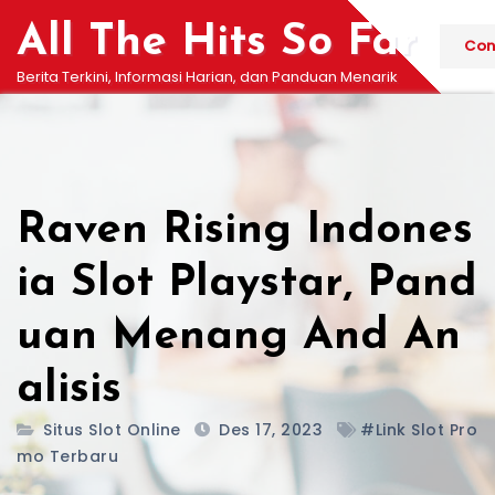
Skip
All The Hits So Far
to
Con
content
Berita Terkini, Informasi Harian, dan Panduan Menarik
Raven Rising Indones
ia Slot Playstar, Pand
uan Menang And An
alisis
Situs Slot Online
Des 17, 2023
#link Slot Pro
Mo Terbaru