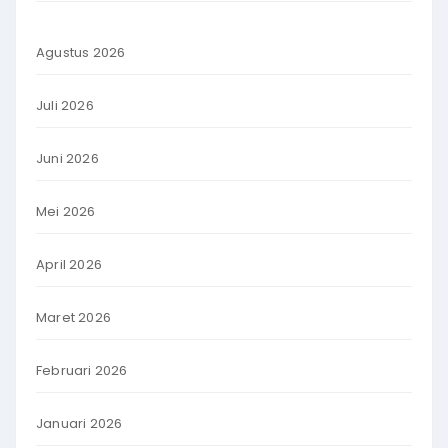
Agustus 2026
Juli 2026
Juni 2026
Mei 2026
April 2026
Maret 2026
Februari 2026
Januari 2026