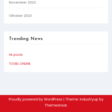
November 2023
Oktober 2023
Trending News
hk pools
TOGEL ONLINE
Proudly powered by WordPress
|
Theme: industryup by
Themeansar
.