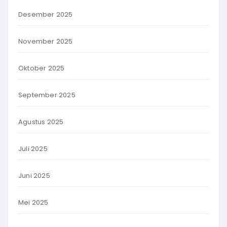
Desember 2025
November 2025
Oktober 2025
September 2025
Agustus 2025
Juli 2025
Juni 2025
Mei 2025