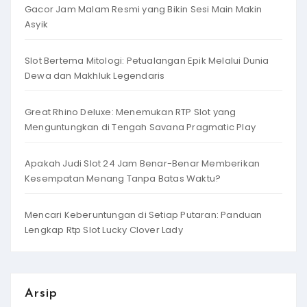
Gacor Jam Malam Resmi yang Bikin Sesi Main Makin
Asyik
Slot Bertema Mitologi: Petualangan Epik Melalui Dunia
Dewa dan Makhluk Legendaris
Great Rhino Deluxe: Menemukan RTP Slot yang
Menguntungkan di Tengah Savana Pragmatic Play
Apakah Judi Slot 24 Jam Benar-Benar Memberikan
Kesempatan Menang Tanpa Batas Waktu?
Mencari Keberuntungan di Setiap Putaran: Panduan
Lengkap Rtp Slot Lucky Clover Lady
Arsip