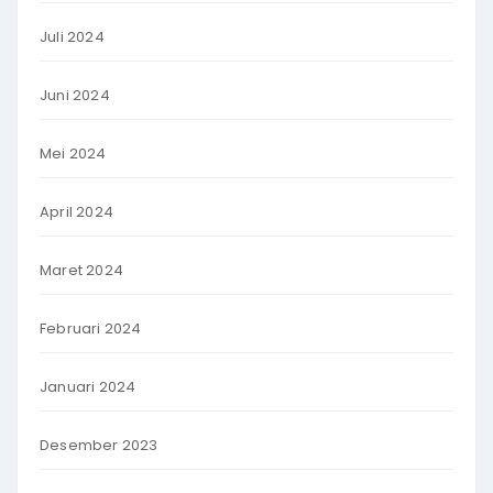
Juli 2024
Juni 2024
Mei 2024
April 2024
Maret 2024
Februari 2024
Januari 2024
Desember 2023