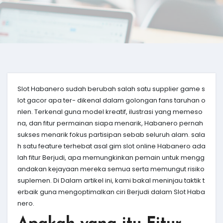
Slot Habanero sudah berubah salah satu supplier game s
lot gacor apa ter- dikenal dalam golongan fans taruhan o
nlen. Terkenal guna model kreatif, ilustrasi yang memeso
na, dan fitur permainan siapa menarik, Habanero pernah
sukses menarik fokus partisipan sebab seluruh alam. sala
h satu feature terhebat asal gim slot online Habanero ada
lah fitur Berjudi, apa memungkinkan pemain untuk mengg
andakan kejayaan mereka semua serta memungut risiko
suplemen. Di Dalam artikel ini, kami bakal meninjau taktik t
erbaik guna mengoptimalkan ciri Berjudi dalam Slot Haba
nero.