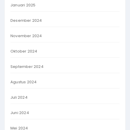
Januari 2025
Desember 2024
November 2024
Oktober 2024
September 2024
Agustus 2024
Juli 2024
Juni 2024
Mei 2024