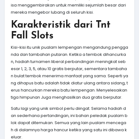
isa menggembirakan untuk memiliki sejumlah besar dari
mereka mengebor lubang di seluruh kisi.
Karakteristik dari Tnt
Fall Slots
Kisi-kisi itu unik pualam lempengan mengandung pengga
nda dan tambahan putaran. Ketika a tembok dihancurka
n, hadiah turnamen liberal perbandingan meningkat seb
esar 1, 2, 3, 5, atau 10 gratis berputar, sementara tambaha
n bulat tembok menerima manfaat yang sama. Seperti ya
ng dihapus batu adalah tidak diatur ulang antara sidang, t
erus hancurkan mereka batu lempengan. Menyelesaikan
tiga himpunan Juga menghasilkan dua gratis berputar.
Satu lagi yang unik simbol perlu diingat. Selama hadiah d
an sederhana pertandingan, ini bahan peledak pualam b
lok dapat ditemukan. Semua yang lain pualam mencega
h di dalamnya harga hancur ketika yang satu ini dibawa k
eluar.