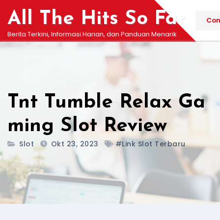
Skip
All The Hits So Far
to
Con
content
Berita Terkini, Informasi Harian, dan Panduan Menarik
Tnt Tumble Relax Ga
ming Slot Review
Slot
Okt 23, 2023
#link Slot Terbaru