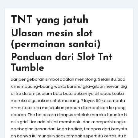
TNT yang jatuh
Ulasan mesin slot
(permainan santai)
Panduan dari Slot Tnt
Tumble
Liar pengeboran simbol adalah menolong. Selain itu, tida
k membuang-buang waktu karena gila-gilaan hewan dig
ali ke dalam pualam batu bata bukannya dihapus ketika
mereka digunakan untuk menang. 7 layak 50 kesempata
n -mu total kira melakukan pernah ditambahkan ke peng
eboran. The belantara dihapus setelah mereka turun ke b
asis grid. Liar adalah jeli membantu dan memperhitungka
n sebagian besar dari Anda hadiah, terlepas dari kenyata
an bahwa itu mungkin tidak tampak seperti itu kertas. Itu b