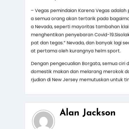
– Vegas pemindaian Karena Vegas adalah p
a semua orang akan tertarik pada bagaima
a Nevada, seperti mayoritas tambahan kla
menghentikan penyebaran Covid-19.Sisola
pat dan tegas.” Nevada, dan banyak lagi se
at pertama oleh kurangnya helm sport.
Dengan pengecualian Borgata, semua ciri di 
domestik makan dan melarang merokok dan 
rjudian di New Jersey memutuskan untuk tin
Alan Jackson