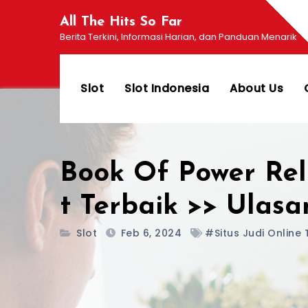
Skip
All The Hits So Far
to
Berita Terkini, Informasi Harian, dan Panduan Menarik
content
Slot
Slot Indonesia
About Us
Book Of Power Rel
t Terbaik >> Ulas
Slot
Feb 6, 2024
#situs Judi Online 