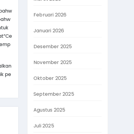
 bahw
Februari 2026
 bahw
ntuk
Januari 2026
at”Ce
 temp
Desember 2025
November 2025
alkan
ik pe
Oktober 2025
September 2025
Agustus 2025
Juli 2025