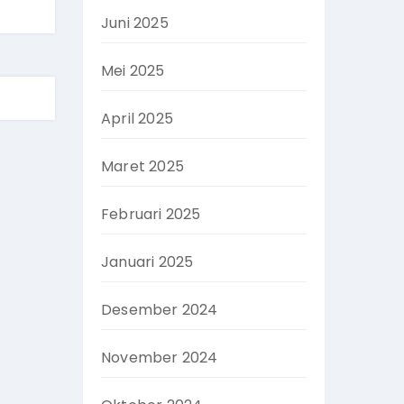
Juni 2025
Mei 2025
April 2025
Maret 2025
Februari 2025
Januari 2025
Desember 2024
November 2024