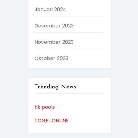
Januari 2024
Desember 2023
November 2023
Oktober 2023
Trending News
hk pools
TOGEL ONLINE