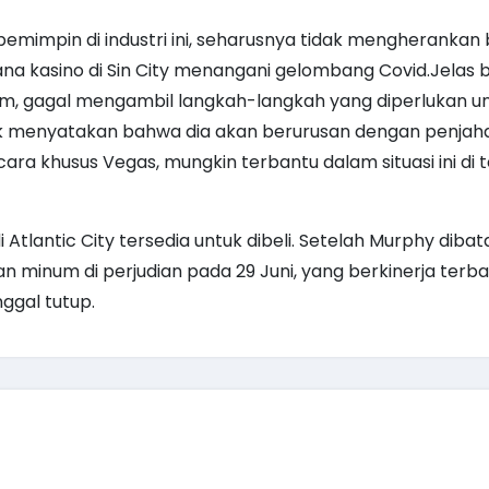
emimpin di industri ini, seharusnya tidak mengherankan
na kasino di Sin City menangani gelombang Covid.Jelas
im, gagal mengambil langkah-langkah yang diperlukan u
k menyatakan bahwa dia akan berurusan dengan penjah
cara khusus Vegas, mungkin terbantu dalam situasi ini di
Atlantic City tersedia untuk dibeli. Setelah Murphy dibat
minum di perjudian pada 29 Juni, yang berkinerja terba
ggal tutup.