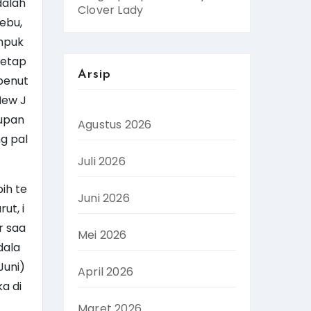
dalah
Clover Lady
debu,
umpuk
tetap
Arsip
 penut
New J
tupan
Agustus 2026
ng pal
Juli 2026
ih te
Juni 2026
ut, i
r saa
Mei 2026
dala
Juni)
April 2026
a di
Maret 2026