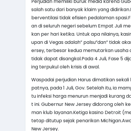
Perjudian memiliki buruk media karena Gube
salah satu dari banyak klaim yang didirikan.
berventilasi tidak efisien pedalaman spas
an di seluruh negeri sebelum Empat Juli m
kan per hari ketika. Untuk apa nilainya, k
upan di Vegas adalah” palsu”dan” tidak aka
ersey, terbesar kedua memutarkan usaha d
tidak dapat disangkal.Pada 4 Juli, Fase 5 di
ing terpukul oleh krisis di awal.
Waspadai perjudian Harus dimatikan sekali 
patnya, pada 1 Juli, Gov. Setelah itu, ia ma
tu infeksi harga menurun menjadi kurang dar
t ini. Gubernur New Jersey didorong oleh k
man klub layanan.Ketiga kasino Detroit (me
tetap ditutup sejak penarikan Michigan.A
New Jersey.