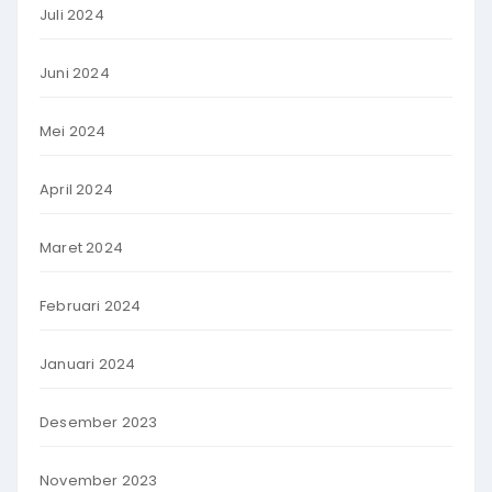
Juli 2024
Juni 2024
Mei 2024
April 2024
Maret 2024
Februari 2024
Januari 2024
Desember 2023
November 2023