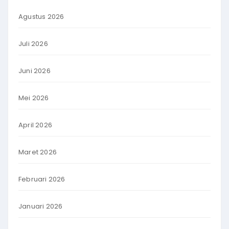
Agustus 2026
Juli 2026
Juni 2026
Mei 2026
April 2026
Maret 2026
Februari 2026
Januari 2026