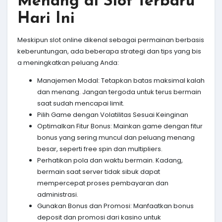
Menang di Slot Terbaru
Hari Ini
Meskipun slot online dikenal sebagai permainan berbasis
keberuntungan, ada beberapa strategi dan tips yang bis
a meningkatkan peluang Anda:
Manajemen Modal: Tetapkan batas maksimal kalah
dan menang. Jangan tergoda untuk terus bermain
saat sudah mencapai limit.
Pilih Game dengan Volatilitas Sesuai Keinginan
Optimalkan Fitur Bonus: Mainkan game dengan fitur
bonus yang sering muncul dan peluang menang
besar, seperti free spin dan multipliers.
Perhatikan pola dan waktu bermain. Kadang,
bermain saat server tidak sibuk dapat
mempercepat proses pembayaran dan
administrasi.
Gunakan Bonus dan Promosi: Manfaatkan bonus
deposit dan promosi dari kasino untuk