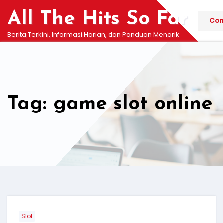
Skip
All The Hits So Far
to
Con
content
Berita Terkini, Informasi Harian, dan Panduan Menarik
Tag: game slot online
Slot