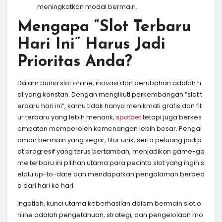
meningkatkan modal bermain.
Mengapa “Slot Terbaru
Hari Ini” Harus Jadi
Prioritas Anda?
Dalam dunia slot online, inovasi dan perubahan adalah h
al yang konstan. Dengan mengikuti perkembangan “slot t
erbaru hari ini”, kamu tidak hanya menikmati grafis dan fit
ur terbaru yang lebih menarik,
spotbet
tetapi juga berkes
empatan memperoleh kemenangan lebih besar. Pengal
aman bermain yang segar, fitur unik, serta peluang jackp
ot progresif yang terus bertambah, menjadikan game-ga
me terbaru ini pilihan utama para pecinta slot yang ingin s
elalu up-to-date dan mendapatkan pengalaman berbed
a dari hari ke hari.
Ingatlah, kunci utama keberhasilan dalam bermain slot o
nline adalah pengetahuan, strategi, dan pengelolaan mo