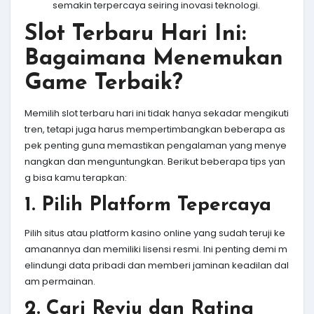
semakin terpercaya seiring inovasi teknologi.
Slot Terbaru Hari Ini:
Bagaimana Menemukan
Game Terbaik?
Memilih slot terbaru hari ini tidak hanya sekadar mengikuti
tren, tetapi juga harus mempertimbangkan beberapa as
pek penting guna memastikan pengalaman yang menye
nangkan dan menguntungkan. Berikut beberapa tips yan
g bisa kamu terapkan:
1. Pilih Platform Tepercaya
Pilih situs atau platform kasino online yang sudah teruji ke
amanannya dan memiliki lisensi resmi. Ini penting demi m
elindungi data pribadi dan memberi jaminan keadilan dal
am permainan.
2. Cari Reviu dan Rating