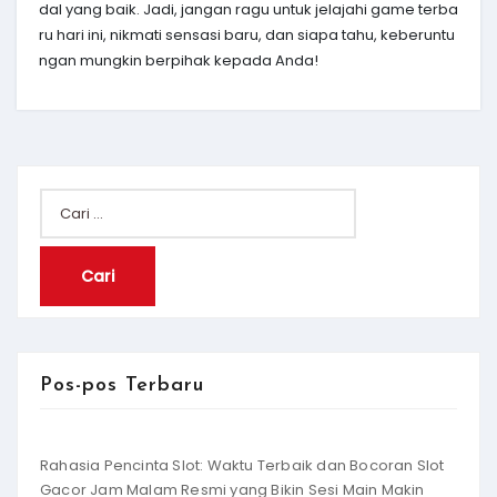
dal yang baik. Jadi, jangan ragu untuk jelajahi game terba
ru hari ini, nikmati sensasi baru, dan siapa tahu, keberuntu
ngan mungkin berpihak kepada Anda!
Cari
untuk:
Pos-pos Terbaru
Rahasia Pencinta Slot: Waktu Terbaik dan Bocoran Slot
Gacor Jam Malam Resmi yang Bikin Sesi Main Makin