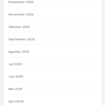
Desember 2025
November 2025
Oktober 2025
September 2025
Agustus 2025
Juli 2025
Juni 2025
Mei 2025
April 2025