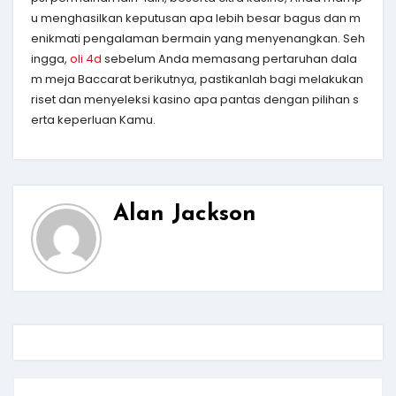
u menghasilkan keputusan apa lebih besar bagus dan m
enikmati pengalaman bermain yang menyenangkan. Seh
ingga,
oli 4d
sebelum Anda memasang pertaruhan dala
m meja Baccarat berikutnya, pastikanlah bagi melakukan
riset dan menyeleksi kasino apa pantas dengan pilihan s
erta keperluan Kamu.
Alan Jackson