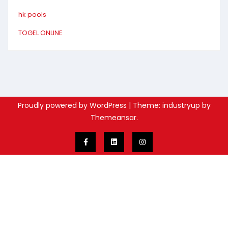
hk pools
TOGEL ONLINE
Proudly powered by WordPress
|
Theme: industryup by
Themeansar
.