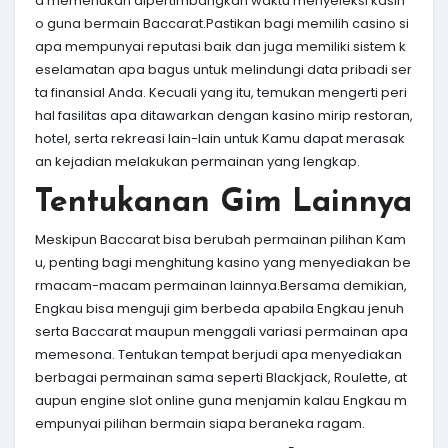
a memerlukan dipertimbangkan waktu menyeleksi kasin
o guna bermain Baccarat.Pastikan bagi memilih casino si
apa mempunyai reputasi baik dan juga memiliki sistem k
eselamatan apa bagus untuk melindungi data pribadi ser
ta finansial Anda. Kecuali yang itu, temukan mengerti peri
hal fasilitas apa ditawarkan dengan kasino mirip restoran,
hotel, serta rekreasi lain-lain untuk Kamu dapat merasak
an kejadian melakukan permainan yang lengkap.
Tentukanan Gim Lainnya
Meskipun Baccarat bisa berubah permainan pilihan Kam
u, penting bagi menghitung kasino yang menyediakan be
rmacam-macam permainan lainnya.Bersama demikian,
Engkau bisa menguji gim berbeda apabila Engkau jenuh
serta Baccarat maupun menggali variasi permainan apa
memesona. Tentukan tempat berjudi apa menyediakan
berbagai permainan sama seperti Blackjack, Roulette, at
aupun engine slot online guna menjamin kalau Engkau m
empunyai pilihan bermain siapa beraneka ragam.