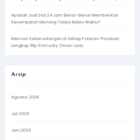
Apakah Judi Slot 24 Jam Benar-Benar Memberikan
Kesempatan Menang Tanpa Batas Waktu?
Mencari Keberuntungan di Setiap Putaran: Panduan
Lengkap Rtp Slot Lucky Clover Lady
Arsip
Agustus 2026
Juli 2026
Juni 2026