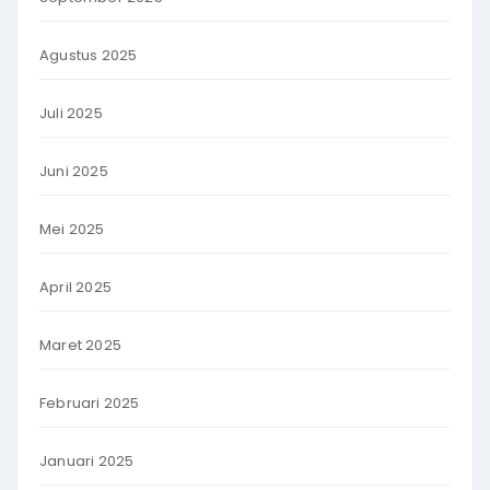
Agustus 2025
Juli 2025
Juni 2025
Mei 2025
April 2025
Maret 2025
Februari 2025
Januari 2025