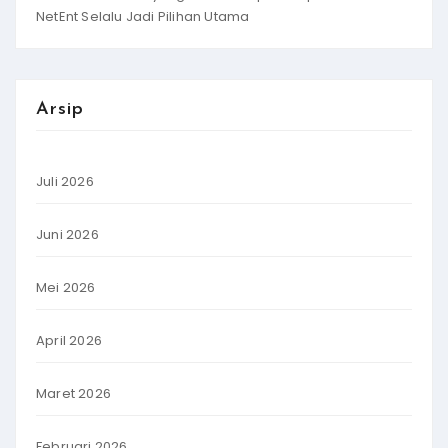
NetEnt Selalu Jadi Pilihan Utama
Arsip
Juli 2026
Juni 2026
Mei 2026
April 2026
Maret 2026
Februari 2026