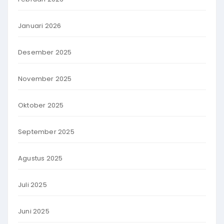
Januari 2026
Desember 2025
November 2025
Oktober 2025
September 2025
Agustus 2025
Juli 2025
Juni 2025