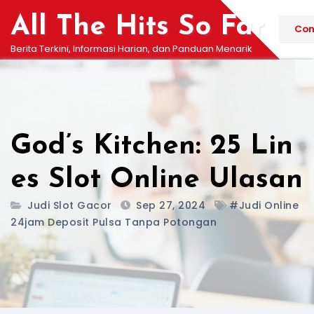
Skip
All The Hits So Far
to
Con
content
Berita Terkini, Informasi Harian, dan Panduan Menarik
God’s Kitchen: 25 Lin
es Slot Online Ulasan
Judi Slot Gacor
Sep 27, 2024
#judi Online
24jam Deposit Pulsa Tanpa Potongan