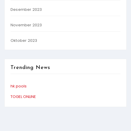
Desember 2023
November 2023
Oktober 2023
Trending News
hk pools
TOGEL ONLINE