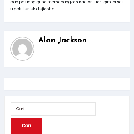
dan peluang guna memenangkan hadiah luas, gim ini sat
u patut untuk diujicoba.
Alan Jackson
Cari
untuk: