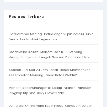
Pos-pos Terbaru
Slot Bertema Mitologi: Petualangan Epik Melalui Dunia
Dewa dan Makhluk Legendaris
Great Rhino Deluxe: Menemukan RTP Slot yang
Menguntungkan di Tengah Savana Pragmatic Play
Apakah Judi Slot 24 Jam Benar-Benar Memberikan
Kesempatan Menang Tanpa Batas Waktu?
Mencari Keberuntungan di Setiap Putaran: Panduan
Lengkap Rtp Slot Lucky Clover Lady
Dunia Slot Online yang Lebih Hidup: Kenapa Provider