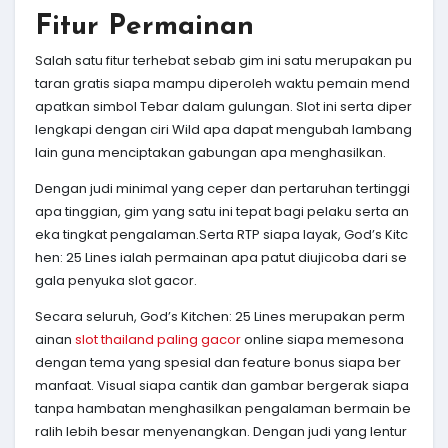
Fitur Permainan
Salah satu fitur terhebat sebab gim ini satu merupakan pu
taran gratis siapa mampu diperoleh waktu pemain mend
apatkan simbol Tebar dalam gulungan. Slot ini serta diper
lengkapi dengan ciri Wild apa dapat mengubah lambang
lain guna menciptakan gabungan apa menghasilkan.
Dengan judi minimal yang ceper dan pertaruhan tertinggi
apa tinggian, gim yang satu ini tepat bagi pelaku serta an
eka tingkat pengalaman.Serta RTP siapa layak, God’s Kitc
hen: 25 Lines ialah permainan apa patut diujicoba dari se
gala penyuka slot gacor.
Secara seluruh, God’s Kitchen: 25 Lines merupakan perm
ainan
slot thailand paling gacor
online siapa memesona
dengan tema yang spesial dan feature bonus siapa ber
manfaat. Visual siapa cantik dan gambar bergerak siapa
tanpa hambatan menghasilkan pengalaman bermain be
ralih lebih besar menyenangkan. Dengan judi yang lentur