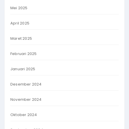
Mei 2025
April 2025
Maret 2025
Februari 2025
Januari 2025
Desember 2024
November 2024
Oktober 2024