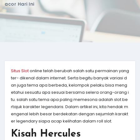
Acor Hari Ini
Situs Slot
online telah berubah salah satu permainan yang
ter- dikenal dalam internet. Serta begitu banyak variasi d
an juga tema apa berbeda, kelompok pelaku bisa meng
etahui sesuatu apa sesuai bersama selera orang-orang i
tu. salah satu tema apa paling memesona adalah slot be
rtajuk karakter legendaris. Dalam artikel ini, kita hendak m
engenal lebih besar berdekatan dengan sejumlah karakt
er legendary siapa acap kelihatan dalam roll slot.
Kisah Hercules