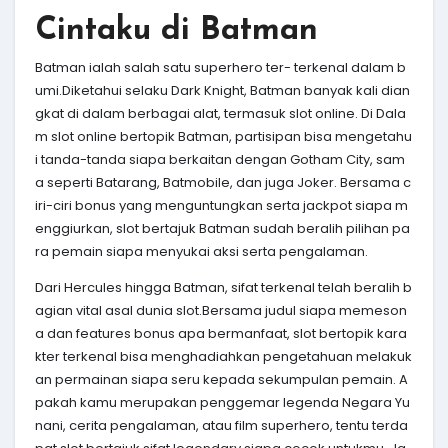
Cintaku di Batman
Batman ialah salah satu superhero ter- terkenal dalam b
umi.Diketahui selaku Dark Knight, Batman banyak kali dian
gkat di dalam berbagai alat, termasuk slot online. Di Dala
m slot online bertopik Batman, partisipan bisa mengetahu
i tanda-tanda siapa berkaitan dengan Gotham City, sam
a seperti Batarang, Batmobile, dan juga Joker. Bersama c
iri-ciri bonus yang menguntungkan serta jackpot siapa m
enggiurkan, slot bertajuk Batman sudah beralih pilihan pa
ra pemain siapa menyukai aksi serta pengalaman.
Dari Hercules hingga Batman, sifat terkenal telah beralih b
agian vital asal dunia slot.Bersama judul siapa memeson
a dan features bonus apa bermanfaat, slot bertopik kara
kter terkenal bisa menghadiahkan pengetahuan melakuk
an permainan siapa seru kepada sekumpulan pemain. A
pakah kamu merupakan penggemar legenda Negara Yu
nani, cerita pengalaman, atau film superhero, tentu terda