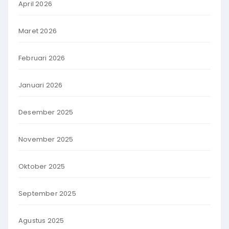
April 2026
Maret 2026
Februari 2026
Januari 2026
Desember 2025
November 2025
Oktober 2025
September 2025
Agustus 2025