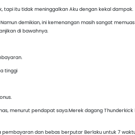
, tapi itu tidak meninggalkan Aku dengan kekal dampak.
ja. Namun demikian, ini kemenangan masih sangat memuas
anjikan di bawahnya.
embayaran.
a tinggi
onus.
 panas, menurut pendapat saya.Merek dagang Thunderkick 
ua pembayaran dan bebas berputar Berlaku untuk 7 waktu