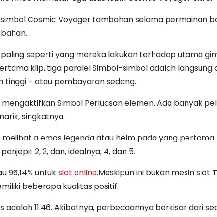
h) simbol Cosmic Voyager tambahan selama permainan b
mbahan.
paling seperti yang mereka lakukan terhadap utama gim
rtama klip, tiga paralel Simbol-simbol adalah langsung 
lebih tinggi – atau pembayaran sedang.
era mengaktifkan Simbol Perluasan elemen. Ada banyak pe
rik, singkatnya.
asi melihat a emas legenda atau helm pada yang pertama
enjepit 2, 3, dan, idealnya, 4, dan 5.
au 96,14% untuk
slot online
.Meskipun ini bukan mesin slot 
iliki beberapa kualitas positif.
 adalah 11.46. Akibatnya, perbedaannya berkisar dari se