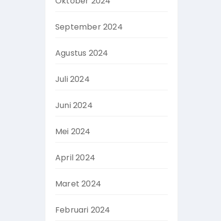
Oktober 2024
September 2024
Agustus 2024
Juli 2024
Juni 2024
Mei 2024
April 2024
Maret 2024
Februari 2024