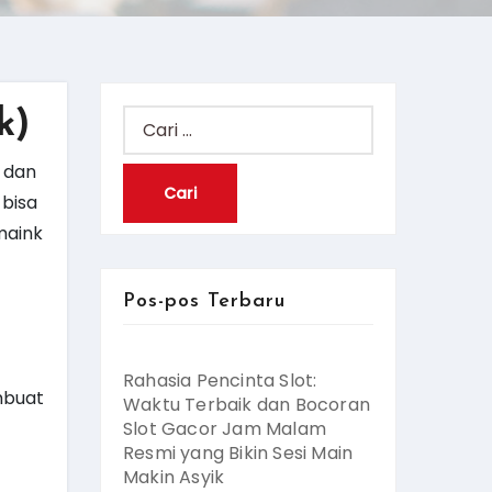
k)
Cari
untuk:
, dan
 bisa
maink
Pos-pos Terbaru
Rahasia Pencinta Slot:
mbuat
Waktu Terbaik dan Bocoran
Slot Gacor Jam Malam
Resmi yang Bikin Sesi Main
Makin Asyik