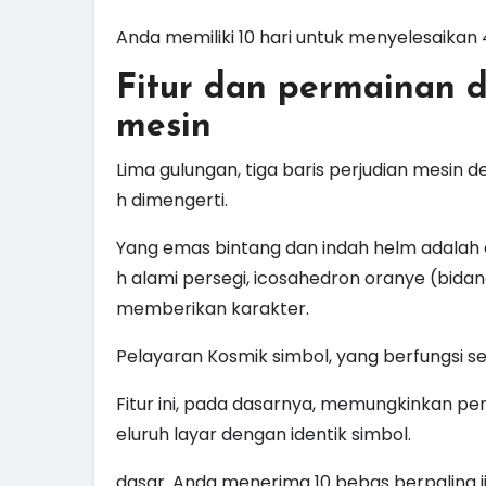
Anda memiliki 10 hari untuk menyelesaikan
Fitur dan permainan d
mesin
Lima gulungan, tiga baris perjudian mesin
h dimengerti.
Yang emas bintang dan indah helm adalah 
h alami persegi, icosahedron oranye (bidan
memberikan karakter.
Pelayaran Kosmik simbol, yang berfungsi se
Fitur ini, pada dasarnya, memungkinkan pe
eluruh layar dengan identik simbol.
dasar. Anda menerima 10 bebas berpaling j