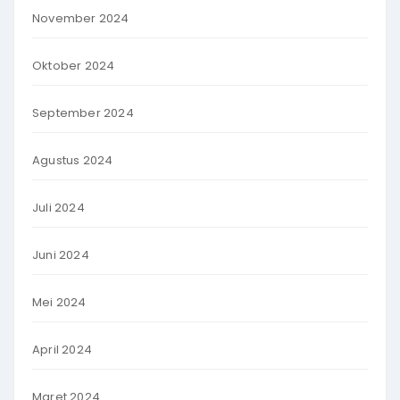
November 2024
Oktober 2024
September 2024
Agustus 2024
Juli 2024
Juni 2024
Mei 2024
April 2024
Maret 2024