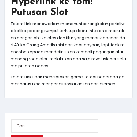
Hyperlink ke tom:
Putusan Slot
Totem Link menawarkan memenuhi serangkaian peristiw
a ketika padang rumput tertutup debu. Ini telah dimasukk
an dengan ahli ke atas dan fitur yang menarik bacaan da
ri Afrika Orang Amerika sisi dari kebudayaan, tapi tidak m
encoba kepada mendefinisikan kembali pegangan atau
menang roda atau melakukan apa saja revolusioner sela
ma putaran bebas.
Totem Link tidak menciptakan game, tetapi beberapa ga
mer harus bisa mengenali sosial kiasan dan elemen.
Cari
untuk: