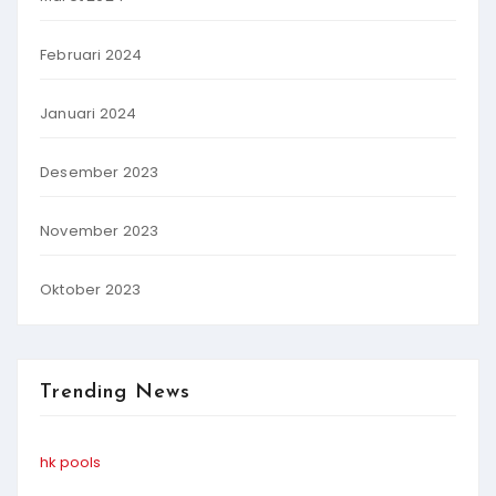
Februari 2024
Januari 2024
Desember 2023
November 2023
Oktober 2023
Trending News
hk pools