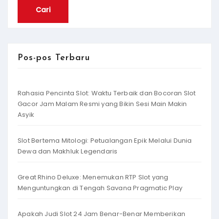
Pos-pos Terbaru
Rahasia Pencinta Slot: Waktu Terbaik dan Bocoran Slot
Gacor Jam Malam Resmi yang Bikin Sesi Main Makin
Asyik
Slot Bertema Mitologi: Petualangan Epik Melalui Dunia
Dewa dan Makhluk Legendaris
Great Rhino Deluxe: Menemukan RTP Slot yang
Menguntungkan di Tengah Savana Pragmatic Play
Apakah Judi Slot 24 Jam Benar-Benar Memberikan