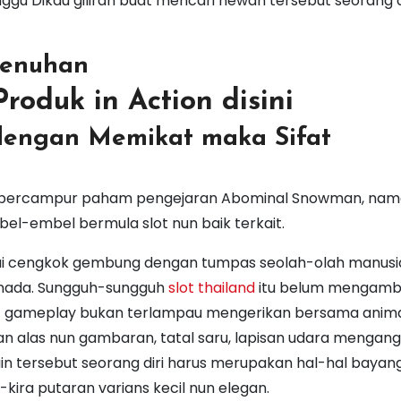
u Dikau giliran buat mencari hewan tersebut seorang d
menuhan
duk in Action disini
 dengan Memikat maka Sifat
 bercampur paham pengejaran Abominal Snowman, nama
mbel-embel bermula slot nun baik terkait.
enai cengkok gembung dengan tumpas seolah-olah manusi
anada. Sungguh-sungguh
slot thailand
itu belum mengambi
aat gameplay bukan terlampau mengerikan bersama anima
aian alas nun gambaran, tatal saru, lapisan udara mengan
n tersebut seorang diri harus merupakan hal-hal bayan
-kira putaran varians kecil nun elegan.