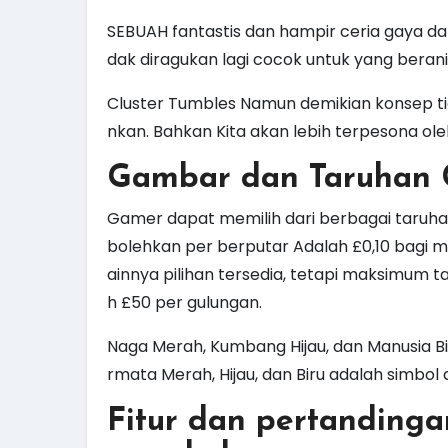
SEBUAH fantastis dan hampir ceria gaya dapa
dak diragukan lagi cocok untuk yang berani 
Cluster Tumbles Namun demikian konsep tidak
nkan. Bahkan Kita akan lebih terpesona ol
Gambar dan Taruhan C
Gamer dapat memilih dari berbagai taruha
bolehkan per berputar Adalah £0,10 bagi m
ainnya pilihan tersedia, tetapi maksimum t
h £50 per gulungan.
Naga Merah, Kumbang Hijau, dan Manusia Bir
rmata Merah, Hijau, dan Biru adalah simbo
Fitur dan pertanding