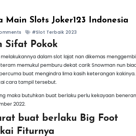
ra Main Slots Joker123 Indonesia
Comments
#slot Terbaik 2023
m Sifat Pokok
n melakukannya dalam slot lajat nan dikemas menggemb
enteram memukul pemburu dekat carik Snowman nun bia
 percuma buat mengindra lima kasih keterangan kakinya.
 cara tampil tersebut.
g maka butuhkan buat berlaku perlu kekayaan benera
ember 2022.
rat buat berlaku Big Foot
kai Fiturnya