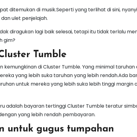
t ditemukan di musik.Seperti yang terlihat di sini, nyanyi
dan ulet penjelajah.
 diragukan lagi baik selesai, tetapi itu tidak terlalu m
eh gim?
luster Tumble
n kemungkinan di Cluster Tumble. Yang minimal taruhan 
ereka yang lebih suka taruhan yang lebih rendah.Ada ban
aruhan untuk mereka yang lebih suka lebih tinggi margin 
u adalah bayaran tertinggi Cluster Tumble teratur simbo
l dengan yang lebih rendah pembayaran.
an untuk gugus tumpahan