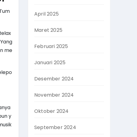
 Tum
April 2025
Maret 2025
Relax
.Yang
Februari 2025
an me
Januari 2025
elepo
Desember 2024
November 2024
banya
Oktober 2024
pun y
musik
September 2024