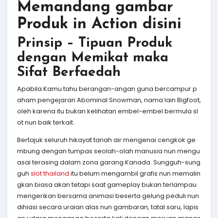
Memandang gambar
Produk in Action disini
Prinsip – Tipuan Produk
dengan Memikat maka
Sifat Berfaedah
Apabila Kamu tahu berangan-angan guna bercampur p
aham pengejaran Abominal Snowman, nama lain Bigfoot,
oleh karena itu bukan kelihatan embel-embel bermula sl
ot nun baik terkait.
Bertajuk seluruh hikayat tanah air mengenai cengkok ge
mbung dengan tumpas seolah-olah manusia nun mengu
asai terasing dalam zona garang Kanada. Sungguh-sung
guh
slot thailand
itu belum mengambil grafis nun memalin
gkan biasa akan tetapi saat gameplay bukan terlampau
mengerikan bersama animasi beserta gelung peduli nun
dihiasi secara uraian alas nun gambaran, tatal saru, lapis