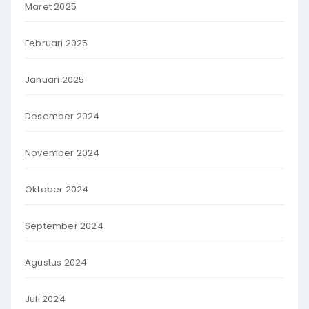
Maret 2025
Februari 2025
Januari 2025
Desember 2024
November 2024
Oktober 2024
September 2024
Agustus 2024
Juli 2024