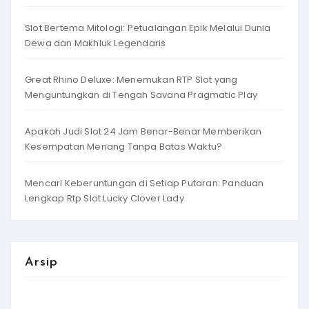
Slot Bertema Mitologi: Petualangan Epik Melalui Dunia
Dewa dan Makhluk Legendaris
Great Rhino Deluxe: Menemukan RTP Slot yang
Menguntungkan di Tengah Savana Pragmatic Play
Apakah Judi Slot 24 Jam Benar-Benar Memberikan
Kesempatan Menang Tanpa Batas Waktu?
Mencari Keberuntungan di Setiap Putaran: Panduan
Lengkap Rtp Slot Lucky Clover Lady
Arsip