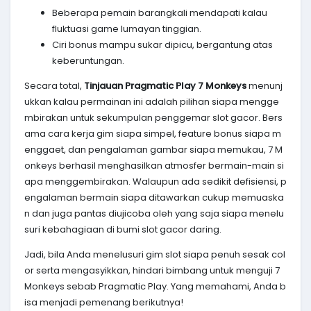
Beberapa pemain barangkali mendapati kalau
fluktuasi game lumayan tinggian.
Ciri bonus mampu sukar dipicu, bergantung atas
keberuntungan.
Secara total,
Tinjauan Pragmatic Play 7 Monkeys
menunj
ukkan kalau permainan ini adalah pilihan siapa mengge
mbirakan untuk sekumpulan penggemar slot gacor. Bers
ama cara kerja gim siapa simpel, feature bonus siapa m
enggaet, dan pengalaman gambar siapa memukau, 7 M
onkeys berhasil menghasilkan atmosfer bermain-main si
apa menggembirakan. Walaupun ada sedikit defisiensi, p
engalaman bermain siapa ditawarkan cukup memuaska
n dan juga pantas diujicoba oleh yang saja siapa menelu
suri kebahagiaan di bumi slot gacor daring.
Jadi, bila Anda menelusuri gim slot siapa penuh sesak col
or serta mengasyikkan, hindari bimbang untuk menguji 7
Monkeys sebab Pragmatic Play. Yang memahami, Anda b
isa menjadi pemenang berikutnya!