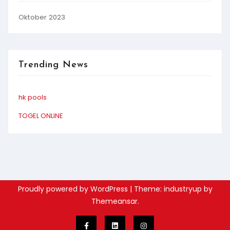
Oktober 2023
Trending News
hk pools
TOGEL ONLINE
Proudly powered by WordPress
|
Theme: industryup by
Themeansar
.