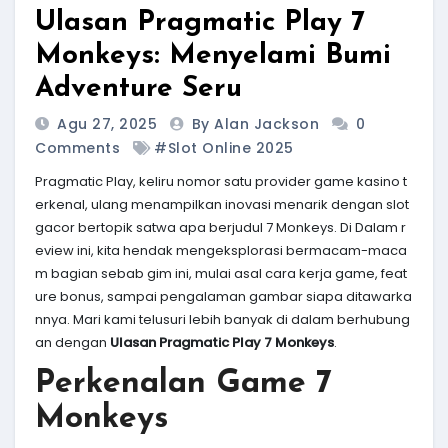
Ulasan Pragmatic Play 7
Monkeys: Menyelami Bumi
Adventure Seru
Agu 27, 2025
By Alan Jackson
0
Comments
#slot Online 2025
Pragmatic Play, keliru nomor satu provider game kasino t
erkenal, ulang menampilkan inovasi menarik dengan slot
gacor bertopik satwa apa berjudul 7 Monkeys. Di Dalam r
eview ini, kita hendak mengeksplorasi bermacam-maca
m bagian sebab gim ini, mulai asal cara kerja game, feat
ure bonus, sampai pengalaman gambar siapa ditawarka
nnya. Mari kami telusuri lebih banyak di dalam berhubung
an dengan
Ulasan Pragmatic Play 7 Monkeys
.
Perkenalan Game 7
Monkeys