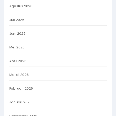
Agustus 2026
Juli 2026
Juni 2026
Mei 2026
April 2026
Maret 2026
Februari 2026
Januari 2026
Desember 2025