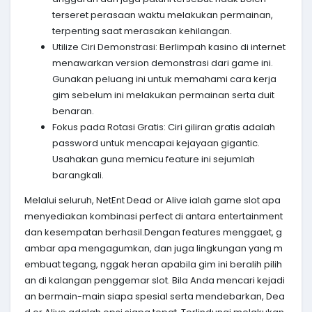
terseret perasaan waktu melakukan permainan,
terpenting saat merasakan kehilangan.
Utilize Ciri Demonstrasi: Berlimpah kasino di internet
menawarkan version demonstrasi dari game ini.
Gunakan peluang ini untuk memahami cara kerja
gim sebelum ini melakukan permainan serta duit
benaran.
Fokus pada Rotasi Gratis: Ciri giliran gratis adalah
password untuk mencapai kejayaan gigantic.
Usahakan guna memicu feature ini sejumlah
barangkali.
Melalui seluruh, NetEnt Dead or Alive ialah game slot apa
menyediakan kombinasi perfect di antara entertainment
dan kesempatan berhasil.Dengan features menggaet, g
ambar apa mengagumkan, dan juga lingkungan yang m
embuat tegang, nggak heran apabila gim ini beralih pilih
an di kalangan penggemar slot. Bila Anda mencari kejadi
an bermain-main siapa spesial serta mendebarkan, Dea