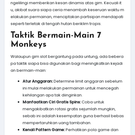
ngelilingi memberikan kesan dinamis atas gim. Kecuali it
u, akibat suara siapa ceria menambah keseruan waktu m
elakukan permainan, menciptakan partisipan mendapati
seperti terletak di tengah hutan beriklim tropis.
Taktik Bermain-Main 7
Monkeys
Walaupun gim slot bergantung pada untung, ada bebera
pa taktik siapa bisa digunakan bagi meningkatkan kejadi
an bermain-main:
Atur Anggaran:
Determine limit anggaran sebelum
ini mulai melakukan permainan untuk mencegah
kehilangan apa tak diinginkan.
Manfaatkan Ciri Gratis Spins:
Coba untuk
mengakibatkan rotasi gratis sejumlah mungkin,
sebab ini adalah kesempatan guna berhasil bebas
mempertaruhkan uang tambahan.
Kenali Pattern Game:
Perhatikan pola game dan