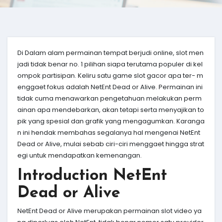
Di Dalam alam permainan tempat berjudi online, slot men
jadi tidak benar no. 1 pilihan siapa terutama populer di kel
ompok partisipan. Keliru satu game slot gacor apa ter- m
enggaet fokus adalah NetEnt Dead or Alive. Permainan ini
tidak cuma menawarkan pengetahuan melakukan perm
ainan apa mendebarkan, akan tetapi serta menyajikan to
pik yang spesial dan grafik yang mengagumkan. Karanga
n ini hendak membahas segalanya hal mengenai NetEnt
Dead or Alive, mulai sebab ciri-ciri menggaet hingga strat
egi untuk mendapatkan kemenangan.
Introduction NetEnt
Dead or Alive
NetEnt Dead or Alive merupakan permainan slot video ya