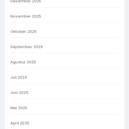
Desember 2025
November 2025
Oktober 2025
September 2025
Agustus 2025
Juli 2025
Juni 2025
Mei 2025
April 2025