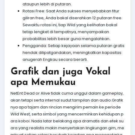
ataupun lebih di putaran.
Rotasi Free: Saat Anda sukses menyebabkan fitur
giliran free, Anda bakal diserahkan 12 putaran free.
Sewaktu rotasi ini, tiap Wild yang kelihatan bakal
tetap lengket di tempatnya, menyampaikan
probabilitas lebih besar guna mengalahkan.
Pengganda: Setiap kejayaan selama putaran gratis
hendak dilipatgandakan, meningkatkan kapasitas
anugerah Engkau secara berarti.
Grafik dan juga Vokal
apa Memukau
NetEnt Dead or Alive tidak cuma unggul dalam gameplay,
akan tetapi serta internal sudut tampilan dan audio.Grafik
nya apa tajam dan rincian mengirim pemain ke periode
Wild West, serta simbol yang mencerminkan kehidupan p
ara koboi. Nada latar belakang apa dramatis dan efek su
ara yang realistis makin menyertakan lingkungan gim, me
mbuat setiap rotasi berubah kejadian apa menggetarka