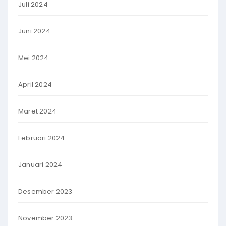
Juli 2024
Juni 2024
Mei 2024
April 2024
Maret 2024
Februari 2024
Januari 2024
Desember 2023
November 2023