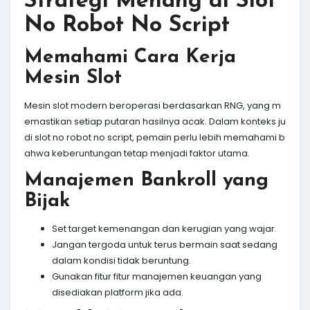
Strategi Menang di Slot
No Robot No Script
Memahami Cara Kerja
Mesin Slot
Mesin slot modern beroperasi berdasarkan RNG, yang m
emastikan setiap putaran hasilnya acak. Dalam konteks ju
di slot no robot no script, pemain perlu lebih memahami b
ahwa keberuntungan tetap menjadi faktor utama.
Manajemen Bankroll yang
Bijak
Set target kemenangan dan kerugian yang wajar.
Jangan tergoda untuk terus bermain saat sedang
dalam kondisi tidak beruntung.
Gunakan fitur fitur manajemen keuangan yang
disediakan platform jika ada.