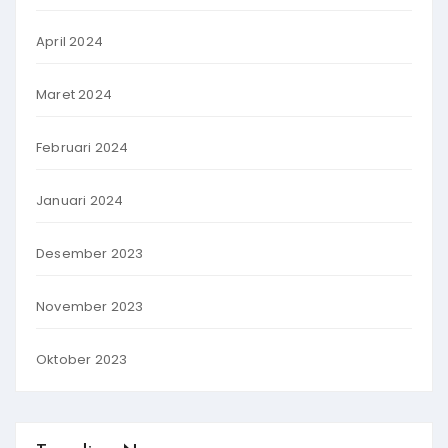
April 2024
Maret 2024
Februari 2024
Januari 2024
Desember 2023
November 2023
Oktober 2023