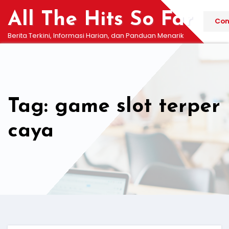
Skip
All The Hits So Far
to
Con
content
Berita Terkini, Informasi Harian, dan Panduan Menarik
Tag: game slot terper
caya