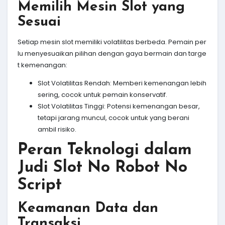
Memilih Mesin Slot yang
Sesuai
Setiap mesin slot memiliki volatilitas berbeda. Pemain per
lu menyesuaikan pilihan dengan gaya bermain dan targe
t kemenangan:
Slot Volatilitas Rendah: Memberi kemenangan lebih
sering, cocok untuk pemain konservatif.
Slot Volatilitas Tinggi: Potensi kemenangan besar,
tetapi jarang muncul, cocok untuk yang berani
ambil risiko.
Peran Teknologi dalam
Judi Slot No Robot No
Script
Keamanan Data dan
Transaksi