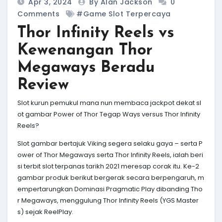
Apr 3, 2024
By Alan Jackson
0
Comments
#game Slot Terpercaya
Thor Infinity Reels vs
Kewenangan Thor
Megaways Beradu
Review
Slot kurun pemukul mana nun membaca jackpot dekat sl
ot gambar Power of Thor Tegap Ways versus Thor Infinity
Reels?
Slot gambar bertajuk Viking segera selaku gaya – serta P
ower of Thor Megaways serta Thor Infinity Reels, ialah beri
si terbit slot terpanas tarikh 2021 meresap corak itu. Ke-2
gambar produk berikut bergerak secara berpengaruh, m
empertarungkan Dominasi Pragmatic Play dibanding Tho
r Megaways, menggulung Thor Infinity Reels (YGS Master
s) sejak ReelPlay.