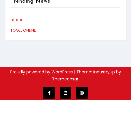
Trending News
hk pools
TOGEL ONLINE
Proudly powered by WordPress
|
Theme: industryup by
Themeansar
.