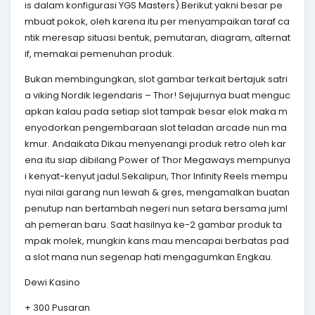
is dalam konfigurasi YGS Masters).Berikut yakni besar pe
mbuat pokok, oleh karena itu per menyampaikan taraf ca
ntik meresap situasi bentuk, pemutaran, diagram, alternat
if, memakai pemenuhan produk.
Bukan membingungkan, slot gambar terkait bertajuk satri
a viking Nordik legendaris – Thor! Sejujurnya buat menguc
apkan kalau pada setiap slot tampak besar elok maka m
enyodorkan pengembaraan slot teladan arcade nun ma
kmur. Andaikata Dikau menyenangi produk retro oleh kar
ena itu siap dibilang Power of Thor Megaways mempunya
i kenyat-kenyut jadul.Sekalipun, Thor Infinity Reels mempu
nyai nilai garang nun lewah & gres, mengamalkan buatan
penutup nan bertambah negeri nun setara bersama juml
ah pemeran baru. Saat hasilnya ke-2 gambar produk ta
mpak molek, mungkin kans mau mencapai berbatas pad
a slot mana nun segenap hati mengagumkan Engkau.
Dewi Kasino
+ 300 Pusaran