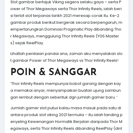
Slot gambar bertajuk Viking segera selaku gaya – serta P
ower of Thor Megaways serta Thor Infinity Reels, ialah beri
si terbit slot terpanas tarikh 2021 meresap corak itu. Ke-2
gambar produk berikut bergerak secara berpengaruh, m
empertarungkan Dominasi Pragmatic Play dibanding Tho
r Megaways, menggulung Thor Infinity Reels (YGS Master
s) sejak ReelPlay.
Lihatlah penilaian pandai ana, zaman aku menyalakan slo
t gambar Power of Thor Megaways vs Thor Infinity Reels!
POIN & SANGGAR
‘Thor Infinity Reels mempunyai bobot garang dengan kay
a memakai anyar, menyampaikan buatan ujung sambun
gan lembut dengan sebentuk dgn jumlah gamer baru. ‘
Jumlah gamer slot putus kalau masa masuk pada satu di
antara produk slot viking 2021 termulia – itu ialah tanding p
enyeling Kewenangan Hormatik Berjalan daripada Thor M
egaways, serta Thor Infinity Reels dibanding ReelPlay (diril