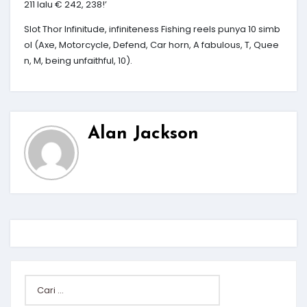
211 lalu € 242, 238!’
Slot Thor Infinitude, infiniteness Fishing reels punya 10 simb
ol (Axe, Motorcycle, Defend, Car horn, A fabulous, T, Quee
n, M, being unfaithful, 10).
Alan Jackson
Cari
untuk: