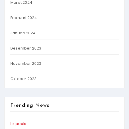
Maret 2024
Februari 2024
Januari 2024
Desember 2023
November 2023
Oktober 2023
Trending News
hk pools