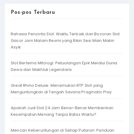
Pos-pos Terbaru
Rahasia Pencinta Slot: Waktu Terbaik dan Bocoran Slot
Gacor Jam Malam Resmi yang Bikin Sesi Main Makin
Asyik
Slot Bertema Mitologi: Petualangan Epik Melalui Dunia
Dewa dan Makhluk Legendaris
Great Rhino Deluxe: Menemukan RTP Slot yang
Menguntungkan di Tengah Savana Pragmatic Play
Apakah Judi Slot 24 Jam Benar-Benar Memberikan
Kesempatan Menang Tanpa Batas Waktu?
Mencari Keberuntungan di Setiap Putaran: Panduan