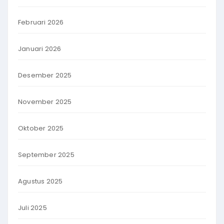
Februari 2026
Januari 2026
Desember 2025
November 2025
Oktober 2025
September 2025
Agustus 2025
Juli 2025