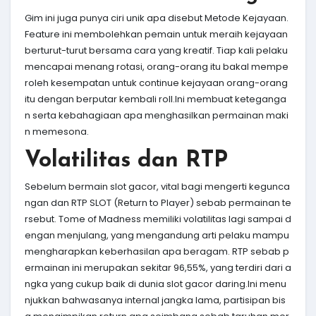
Gim ini juga punya ciri unik apa disebut Metode Kejayaan.
Feature ini membolehkan pemain untuk meraih kejayaan
berturut-turut bersama cara yang kreatif. Tiap kali pelaku
mencapai menang rotasi, orang-orang itu bakal mempe
roleh kesempatan untuk continue kejayaan orang-orang
itu dengan berputar kembali roll.Ini membuat keteganga
n serta kebahagiaan apa menghasilkan permainan maki
n memesona.
Volatilitas dan RTP
Sebelum bermain slot gacor, vital bagi mengerti kegunca
ngan dan RTP SLOT (Return to Player) sebab permainan te
rsebut. Tome of Madness memiliki volatilitas lagi sampai d
engan menjulang, yang mengandung arti pelaku mampu
mengharapkan keberhasilan apa beragam. RTP sebab p
ermainan ini merupakan sekitar 96,55%, yang terdiri dari a
ngka yang cukup baik di dunia slot gacor daring.Ini menu
njukkan bahwasanya internal jangka lama, partisipan bis