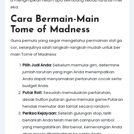
a mengimpikan return apa seimbang sebab taruhan mer
eka.
Cara Bermain-Main
Tome of Madness
Guna pemula yang segar mengetahui permainan slot ga
cor, selanjutnya ialah langkah-langkah mudah untuk ber
main Tome of Madness:
Pilih Judi Anda:
Sebelum memulai gim, determine
jumlah taruhan yang ingin Anda menempatkan.
Anda dapat menyamakan pertaruhan cocok serta
budget Anda.
Putar Roll:
Sesudah memutuskan pertaruhan,
desak button putaran guna memulai game.Putaran
hendak memutar dan tamat secara random.
Periksa Kejayaan:
Setelah gulungan stop, teliti
benarkah Anda telah meraih campuran simbol
yang mengalahkan. Bila benar, kemenangan Anda
akan mesin ditambahkan ke saldo Anda.